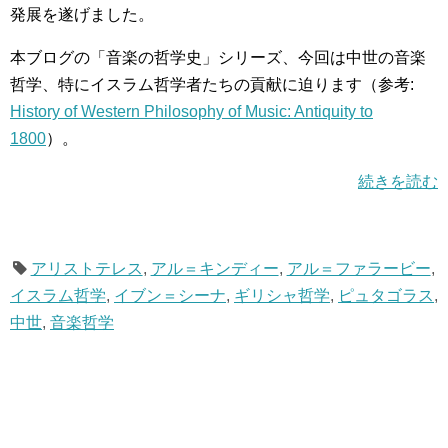
発展を遂げました。
本ブログの「音楽の哲学史」シリーズ、今回は中世の音楽
哲学、特にイスラム哲学者たちの貢献に迫ります（参考:
History of Western Philosophy of Music: Antiquity to
1800
）。
続きを読む
アリストテレス
,
アル＝キンディー
,
アル＝ファラービー
,
イスラム哲学
,
イブン＝シーナ
,
ギリシャ哲学
,
ピュタゴラス
,
中世
,
音楽哲学