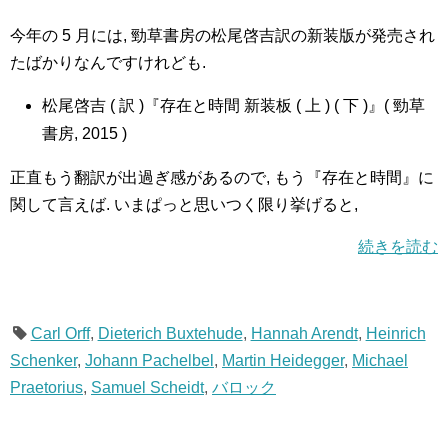
今年の 5 月には, 勁草書房の松尾啓吉訳の新装版が発売され
たばかりなんですけれども.
松尾啓吉 ( 訳 )『存在と時間 新装板 ( 上 ) ( 下 )』( 勁草
書房, 2015 )
正直もう翻訳が出過ぎ感があるので, もう『存在と時間』に
関して言えば. いまぱっと思いつく限り挙げると,
続きを読む
Carl Orff
,
Dieterich Buxtehude
,
Hannah Arendt
,
Heinrich
Schenker
,
Johann Pachelbel
,
Martin Heidegger
,
Michael
Praetorius
,
Samuel Scheidt
,
バロック