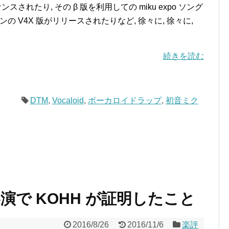
ンスされたり, その β 版を利用しての miku expo ソング
の V4X 版がリリースされたりなど, 徐々に, 徐々に,
続きを読む
DTM
,
Vocaloid
,
ボーカロイドラップ
,
初音ミク
への客演で KOHH が証明したこと
2016/8/26
2016/11/6
楽評