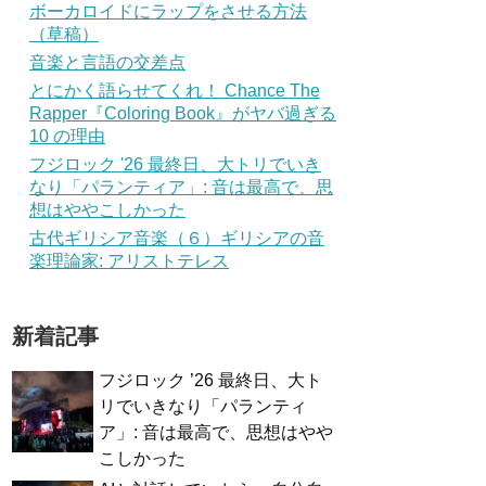
ボーカロイドにラップをさせる方法
（草稿）
音楽と言語の交差点
とにかく語らせてくれ！ Chance The
Rapper『Coloring Book』がヤバ過ぎる
10 の理由
フジロック '26 最終日、大トリでいき
なり「パランティア」: 音は最高で、思
想はややこしかった
古代ギリシア音楽（６）ギリシアの音
楽理論家: アリストテレス
新着記事
フジロック ’26 最終日、大ト
リでいきなり「パランティ
ア」: 音は最高で、思想はやや
こしかった