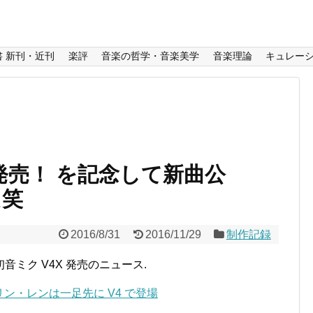
書 新刊・近刊
楽評
音楽の哲学・音楽美学
音楽理論
キュレー
 発売！ を記念して新曲公
た笑
2016/8/31
2016/11/29
制作記録
ミク V4X 発売のニュース.
てリン・レンは一足先に V4 で登場