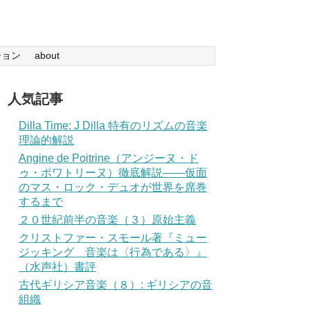
ション
about
人気記事
Dilla Time: J Dilla 特有のリズムの音楽
理論的解説
Angine de Poitrine（アンジーヌ・ド
ゥ・ポワトリーヌ）徹底解説——仮面
のマス・ロック・デュオが世界を席巻
するまで
２０世紀前半の音楽（３）原始主義
クリストファー・スモール著『ミュー
ジッキング 音楽は〈行為である〉』
（水声社）書評
古代ギリシア音楽（８）: ギリシアの音
組織