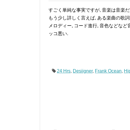
すごく単純な事実ですが, 音楽は音楽だ
もう少し詳しく言えば, ある楽曲の歌詞が
メロディー, コード進行, 音色などな
ッコ悪い.
24 Hrs
,
Desiigner
,
Frank Ocean
,
Hi