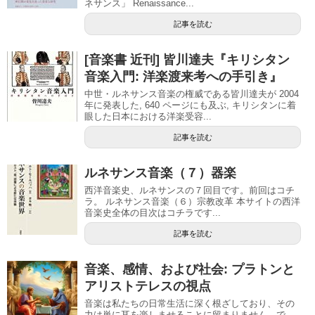
ネサンス」 Renaissance...
記事を読む
[音楽書 近刊] 皆川達夫『キリシタン
音楽入門: 洋楽渡来考への手引き』
中世・ルネサンス音楽の権威である皆川達夫が 2004
年に発表した, 640 ページにも及ぶ, キリシタンに着
眼した日本における洋楽受容...
記事を読む
ルネサンス音楽（７）器楽
西洋音楽史、ルネサンスの７回目です。前回はコチ
ラ。 ルネサンス音楽（６）宗教改革 本サイトの西洋
音楽史全体の目次はコチラです...
記事を読む
音楽、感情、および社会: プラトンと
アリストテレスの視点
音楽は私たちの日常生活に深く根ざしており、その
力は単に耳を楽しませることに留まりません。で