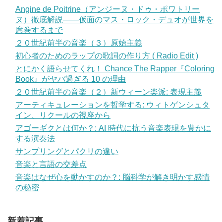
Angine de Poitrine（アンジーヌ・ドゥ・ポワトリー
ヌ）徹底解説——仮面のマス・ロック・デュオが世界を
席巻するまで
２０世紀前半の音楽（３）原始主義
初心者のためのラップの歌詞の作り方 ( Radio Edit )
とにかく語らせてくれ！ Chance The Rapper『Coloring
Book』がヤバ過ぎる 10 の理由
２０世紀前半の音楽（２）新ウィーン楽派: 表現主義
アーティキュレーションを哲学する: ウィトゲンシュタ
イン、リクールの視座から
アゴーギクとは何か？: AI 時代に抗う音楽表現を豊かに
する演奏法
サンプリングとパクリの違い
音楽と言語の交差点
音楽はなぜ心を動かすのか？: 脳科学が解き明かす感情
の秘密
新着記事