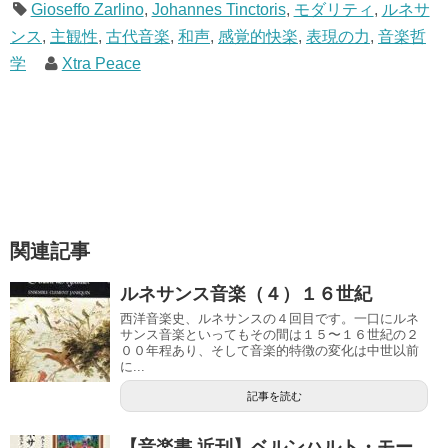
Gioseffo Zarlino
,
Johannes Tinctoris
,
モダリティ
,
ルネサ
ンス
,
主観性
,
古代音楽
,
和声
,
感覚的快楽
,
表現の力
,
音楽哲
学
Xtra Peace
関連記事
ルネサンス音楽（４）１６世紀
西洋音楽史、ルネサンスの４回目です。一口にルネ
サンス音楽といってもその間は１５〜１６世紀の２
００年程あり、そして音楽的特徴の変化は中世以前
に...
記事を読む
【音楽書 近刊】ベルンハルト・モー