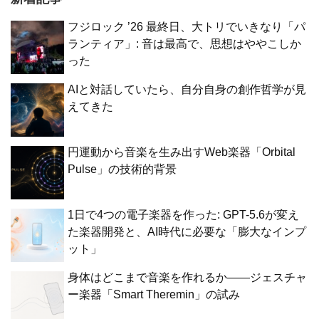
フジロック ’26 最終日、大トリでいきなり「パ
ランティア」: 音は最高で、思想はややこしか
った
AIと対話していたら、自分自身の創作哲学が見
えてきた
円運動から音楽を生み出すWeb楽器「Orbital
Pulse」の技術的背景
1日で4つの電子楽器を作った: GPT-5.6が変え
た楽器開発と、AI時代に必要な「膨大なインプ
ット」
身体はどこまで音楽を作れるか——ジェスチャ
ー楽器「Smart Theremin」の試み