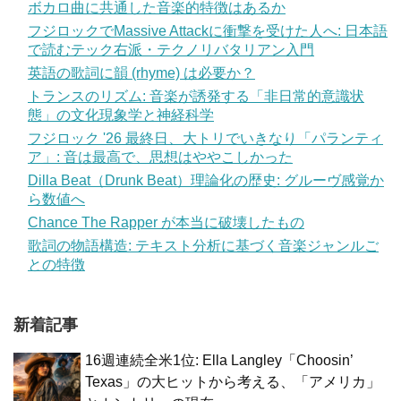
ボカロ曲に共通した音楽的特徴はあるか
フジロックでMassive Attackに衝撃を受けた人へ: 日本語
で読むテック右派・テクノリバタリアン入門
英語の歌詞に韻 (rhyme) は必要か？
トランスのリズム: 音楽が誘発する「非日常的意識状
態」の文化現象学と神経科学
フジロック '26 最終日、大トリでいきなり「パランティ
ア」: 音は最高で、思想はややこしかった
Dilla Beat（Drunk Beat）理論化の歴史: グルーヴ感覚か
ら数値へ
Chance The Rapper が本当に破壊したもの
歌詞の物語構造: テキスト分析に基づく音楽ジャンルご
との特徴
新着記事
16週連続全米1位: Ella Langley「Choosin’
Texas」の大ヒットから考える、「アメリカ」