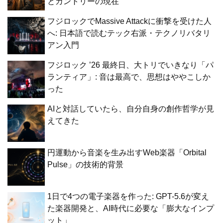
とカントリーの現在
フジロックでMassive Attackに衝撃を受けた人
へ: 日本語で読むテック右派・テクノリバタリ
アン入門
フジロック ’26 最終日、大トリでいきなり「パ
ランティア」: 音は最高で、思想はややこしか
った
AIと対話していたら、自分自身の創作哲学が見
えてきた
円運動から音楽を生み出すWeb楽器「Orbital
Pulse」の技術的背景
1日で4つの電子楽器を作った: GPT-5.6が変え
た楽器開発と、AI時代に必要な「膨大なインプ
ット」