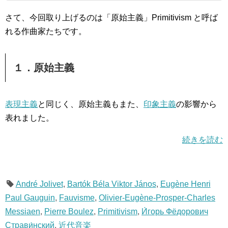
さて、今回取り上げるのは「原始主義」Primitivism と呼ば
れる作曲家たちです。
１．原始主義
表現主義
と同じく、原始主義もまた、
印象主義
の影響から
表れました。
続きを読む
André Jolivet
,
Bartók Béla Viktor János
,
Eugène Henri
Paul Gauguin
,
Fauvisme
,
Olivier-Eugène-Prosper-Charles
Messiaen
,
Pierre Boulez
,
Primitivism
,
И́горь Фёдорович
Страви́нский
,
近代音楽