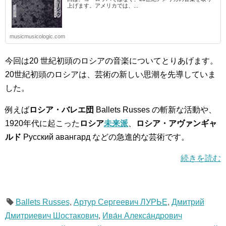
上げます。アメリカでは、...
musicmusicologic.com
今回は20 世紀初頭のロシアの音楽についてとりあげます。
20世紀初頭のロシアは、芸術の新しい思潮を先導していま
した。
例えば
ロシア・バレエ団
Ballets Russes の斬新な活動や、
1920年代に起こった
ロシア
未来派
、
ロシア・アヴァンギャ
ルド
Русский авангард などの急進的な芸術です。
続きを読む
Ballets Russes
,
Артур Сергеевич ЛУРЬЕ
,
Дмитрий
Дмитриевич Шостакович
,
Ива́н Алекса́ндрович