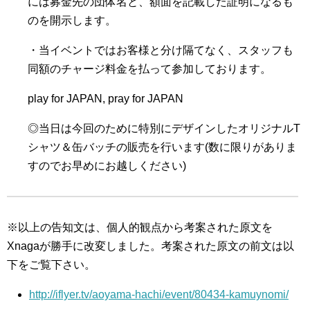
には募金先の団体名と、額面を記載した証明になるも
のを開示します。
・当イベントではお客様と分け隔てなく、スタッフも
同額のチャージ料金を払って参加しております。
play for JAPAN, pray for JAPAN
◎当日は今回のために特別にデザインしたオリジナルT
シャツ＆缶バッチの販売を行います(数に限りがありま
すのでお早めにお越しください)
※以上の告知文は、個人的観点から考案された原文を
Xnagaが勝手に改変しました。考案された原文の前文は以
下をご覧下さい。
http://iflyer.tv/aoyama-hachi/event/80434-kamuynomi/