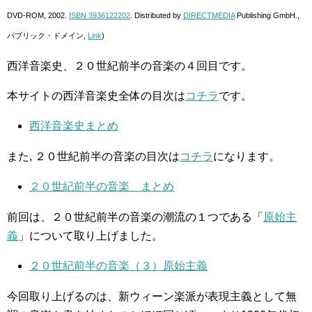
DVD-ROM, 2002.
ISBN 3936122202
. Distributed by
DIRECTMEDIA
Publishing GmbH.,
パブリック・ドメイン,
Link
)
西洋音楽史、２０世紀前半の音楽の４回目です。
本サイトの西洋音楽史全体の目次は
コチラ
です。
西洋音楽史まとめ
また, ２０世紀前半の音楽の目次は
コチラ
になります。
２０世紀前半の音楽 まとめ
前回は、２０世紀前半の音楽の潮流の１つである「
原始主
義
」について取り上げました。
２０世紀前半の音楽（３）原始主義
今回取り上げるのは、新ウィーン楽派が表現主義として無