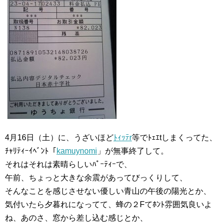
4月16日（土）に、うざいほど
ﾄｨｯﾃr
等でﾄｪｴtしまくってた、
ﾁｬﾘﾃｨｰｲﾍﾞﾝﾄ「
kamuynomi
」が無事終了して。
それはそれは素晴らしいﾊﾟｰﾃｨｰで、
午前、ちょっと大きな余震があってびっくりして、
そんなことを感じさせない優しい青山の午後の陽光とか、
気付いたら夕暮れになってて、蜂の２Fてﾎﾝﾄ雰囲気良いよ
ね、あのさ、窓から差し込む感じとか、