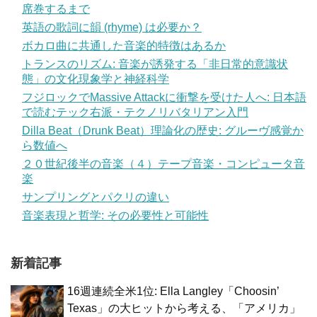
席巻するまで
英語の歌詞に韻 (rhyme) は必要か？
ボカロ曲に共通した音楽的特徴はあるか
トランスのリズム: 音楽が誘発する「非日常的意識状
態」の文化現象学と神経科学
フジロックでMassive Attackに衝撃を受けた人へ: 日本語
で読むテック右派・テクノリバタリアン入門
Dilla Beat（Drunk Beat）理論化の歴史: グルーヴ感覚か
ら数値へ
２０世紀後半の音楽（４）テープ音楽・コンピュータ音
楽
サンプリングとパクリの違い
音楽表現と哲学: その必要性と可能性
新着記事
16週連続全米1位: Ella Langley「Choosin’
Texas」の大ヒットから考える、「アメリカ」