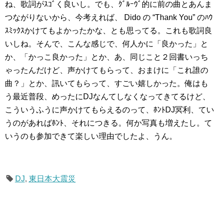
ね、歌詞がｽｺﾞく良いし。でも、ｸﾞﾙｰｳﾞ的に前の曲とあんま
つながりないから、今考えれば、 Dido の “Thank You” のﾊｳ
ｽﾐｯｸｽかけてもよかったかな、とも思ってる。これも歌詞良
いしね。そんで、こんな感じで、何人かに「良かった」と
か、「かっこ良かった」とか、あ、同じこと２回書いっち
ゃったんだけど、声かけてもらって、おまけに「これ誰の
曲？」とか、訊いてもらって、すごい嬉しかった。俺はも
う最近普段、めったにDJなんてしなくなってきてるけど、
こういうふうに声かけてもらえるのって、ﾎﾝﾄDJ冥利、てい
うのがあればﾎﾝﾄ、それにつきる。何か写真も増えたし。て
いうのも参加できて楽しい理由でしたよ、うん。
DJ
,
東日本大震災