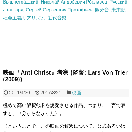
Вышнегра́дский
,
Никола́й Андре́евич Ро́славец
,
Русский
авангард
,
Сергей Сергеевич Прокофьев
,
微分音
,
未来派
,
社会主義リアリズム
,
近代音楽
映画『Anti Christ』考察 (監督: Lars Von Trier
(2009))
2011/4/30
2017/8/21
映画
極めて高い解釈欲求を誘発させる作品、つまり、一言で表
すと、〈分からなかった〉。
（ということで、この映画の解釈について、公式あるいは