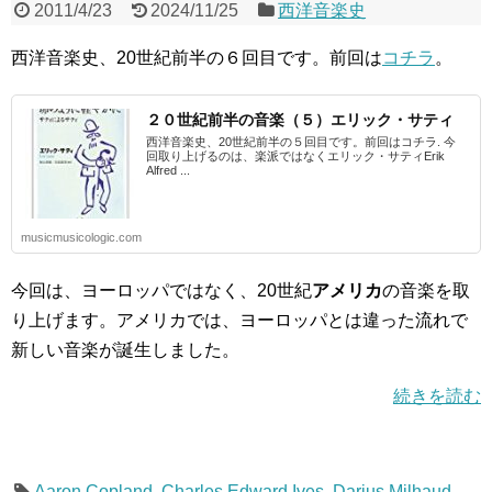
2011/4/23
2024/11/25
西洋音楽史
西洋音楽史、20世紀前半の６回目です。前回は
コチラ
。
２０世紀前半の音楽（５）エリック・サティ
西洋音楽史、20世紀前半の５回目です。前回はコチラ. 今
回取り上げるのは、楽派ではなくエリック・サティErik
Alfred ...
musicmusicologic.com
今回は、ヨーロッパではなく、20世紀
アメリカ
の音楽を取
り上げます。アメリカでは、ヨーロッパとは違った流れで
新しい音楽が誕生しました。
続きを読む
Aaron Copland
,
Charles Edward Ives
,
Darius Milhaud
,