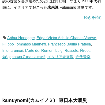
調の音楽を書き始めたのとほぼ同じ頃、つまり1900年代初
頭に、イタリアで起こった
未来派
Futurismo 運動です。
続きを読む
Arthur Honegger
,
Edgar Victor Achille Charles Varèse
,
Filippo Tommaso Marinetti
,
Francesco Balilla Pratella
,
Intonarumori
,
L'arte dei Rumori
,
Luigi Russolo
,
И́горь
Фёдорович Страви́нский
,
イタリア未来派
,
近代音楽
kamuynomi(カムイノミ) ｰ東日本大震災ｰ