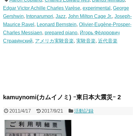
Edgar Victor Achille Charles Varèse
,
experimental
,
George
Gershwin
,
Intonarumori
,
Jazz
,
John Milton Cage Jr.
,
Joseph-
Maurice Ravel
,
Leonard Bernstein
,
Olivier-Eugène-Prosper-
Charles Messiaen
,
prepared piano
,
И́горь Фёдорович
Страви́нский
,
アメリカ実験音楽
,
実験音楽
,
近代音楽
kamuynomi(カムイノミ) ｰ東日本大震災ｰ 2
2011/4/17
2017/9/21
活動記録