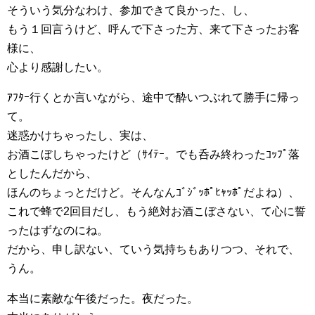
そういう気分なわけ、参加できて良かった、し、
もう１回言うけど、呼んで下さった方、来て下さったお客
様に、
心より感謝したい。
ｱﾌﾀｰ行くとか言いながら、途中で酔いつぶれて勝手に帰っ
て。
迷惑かけちゃったし、実は、
お酒こぼしちゃったけど（ｻｲﾃｰ。でも呑み終わったｺｯﾌﾟ落
としたんだから、
ほんのちょっとだけど。そんなんｺﾞｼﾞｯﾎﾟﾋｬｯﾎﾟだよね）、
これで蜂で2回目だし、もう絶対お酒こぼさない、て心に誓
ったはずなのにね。
だから、申し訳ない、ていう気持ちもありつつ、それで、
うん。
本当に素敵な午後だった。夜だった。