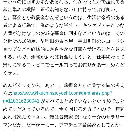
ーいうのに回すカネがあるなら、何かﾗｼﾞｵとかで流れてる
募金集めの機関（正式名知らない）に持ってけば良い、
と。募金とか義援金なんぞというのは、生活に余裕のある
者による行為で、俺のような半分ワーキングプアみたいな
人間がなけなしのおｶﾈを募金に回すなどというのは、その
分近所の居酒屋、早稲田の古本屋、宇田川町のレコードシ
ョップなどが経済的にささやかな打撃を受けることを意味
する。ので、余裕があれば募金しよう、と、仕事終わって
帰りに寄るコンビニでビール買ってお釣りがあー、めんど
くせぇ。
めんどくせぇから、あのー、義援金とかに関する俺の考え
方は
http://www.kikuchinaruyoshi.com/dernieres.php?
n=110316230041
がすべてまとめていないという形でまと
めてくださっているので。全く同じ考え方ですので。時間
あれば読んで下さい。俺は音楽家ではなく一介のサラリー
マンだが。だーかーらー、アマチュア音楽家としてとか、