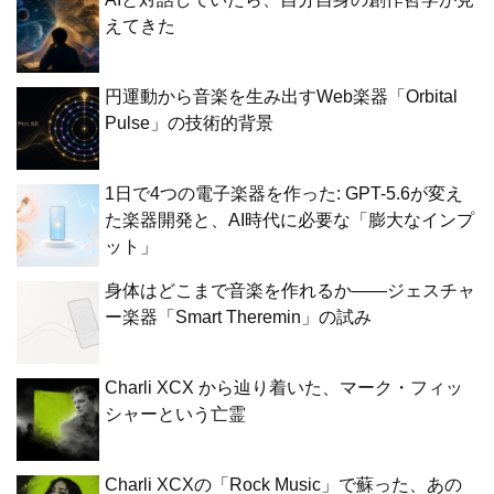
えてきた
円運動から音楽を生み出すWeb楽器「Orbital
Pulse」の技術的背景
1日で4つの電子楽器を作った: GPT-5.6が変え
た楽器開発と、AI時代に必要な「膨大なインプ
ット」
身体はどこまで音楽を作れるか——ジェスチャ
ー楽器「Smart Theremin」の試み
Charli XCX から辿り着いた、マーク・フィッ
シャーという亡霊
Charli XCXの「Rock Music」で蘇った、あの