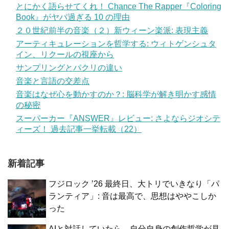
とにかく語らせてくれ！ Chance The Rapper『Coloring
Book』がヤバ過ぎる 10 の理由
２０世紀前半の音楽（２）新ウィーン楽派: 表現主義
アーティキュレーションを哲学する: ウィトゲンシュタ
イン、リクールの視座から
サンプリングとパクリの違い
音楽と言語の交差点
音楽はなぜ心を動かすのか？: 脳科学が解き明かす感情
の秘密
スーパーカー『ANSWER』レビュー: さよならジオシテ
ィーズ！ 過去記事一挙転載（22）
新着記事
フジロック ’26 最終日、大トリでいきなり「パ
ランティア」: 音は最高で、思想はややこしか
った
AIと対話していたら、自分自身の創作哲学が見