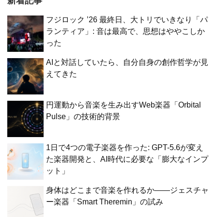
新着記事
フジロック ’26 最終日、大トリでいきなり「パ
ランティア」: 音は最高で、思想はややこしか
った
AIと対話していたら、自分自身の創作哲学が見
えてきた
円運動から音楽を生み出すWeb楽器「Orbital
Pulse」の技術的背景
1日で4つの電子楽器を作った: GPT-5.6が変え
た楽器開発と、AI時代に必要な「膨大なインプ
ット」
身体はどこまで音楽を作れるか——ジェスチャ
ー楽器「Smart Theremin」の試み