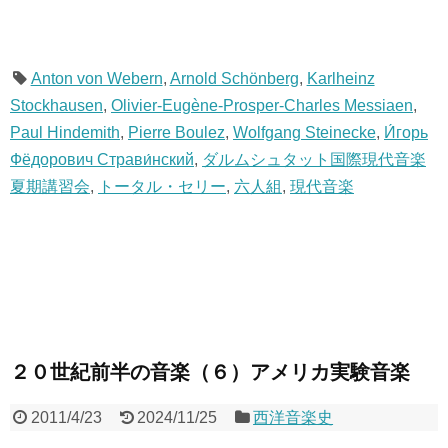
Anton von Webern
,
Arnold Schönberg
,
Karlheinz
Stockhausen
,
Olivier-Eugène-Prosper-Charles Messiaen
,
Paul Hindemith
,
Pierre Boulez
,
Wolfgang Steinecke
,
И́горь
Фёдорович Страви́нский
,
ダルムシュタット国際現代音楽
夏期講習会
,
トータル・セリー
,
六人組
,
現代音楽
２０世紀前半の音楽（６）アメリカ実験音楽
2011/4/23
2024/11/25
西洋音楽史