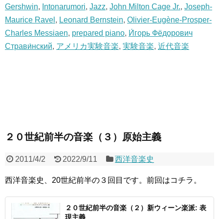
Gershwin
,
Intonarumori
,
Jazz
,
John Milton Cage Jr.
,
Joseph-
Maurice Ravel
,
Leonard Bernstein
,
Olivier-Eugène-Prosper-
Charles Messiaen
,
prepared piano
,
И́горь Фёдорович
Страви́нский
,
アメリカ実験音楽
,
実験音楽
,
近代音楽
２０世紀前半の音楽（３）原始主義
2011/4/2
2022/9/11
西洋音楽史
西洋音楽史、20世紀前半の３回目です。前回はコチラ。
２０世紀前半の音楽（２）新ウィーン楽派: 表
現主義