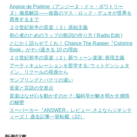
Angine de Poitrine（アンジーヌ・ドゥ・ポワトリー
ヌ）徹底解説——仮面のマス・ロック・デュオが世界を
席巻するまで
２０世紀前半の音楽（３）原始主義
初心者のためのラップの歌詞の作り方 ( Radio Edit )
とにかく語らせてくれ！ Chance The Rapper『Coloring
Book』がヤバ過ぎる 10 の理由
２０世紀前半の音楽（２）新ウィーン楽派: 表現主義
アーティキュレーションを哲学する: ウィトゲンシュタ
イン、リクールの視座から
サンプリングとパクリの違い
音楽と言語の交差点
音楽はなぜ心を動かすのか？: 脳科学が解き明かす感情
の秘密
スーパーカー『ANSWER』レビュー: さよならジオシテ
ィーズ！ 過去記事一挙転載（22）