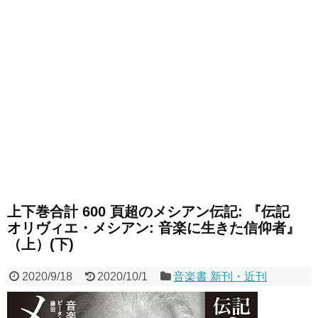
上下巻合計 600 頁超のメシアン伝記: 『伝記
オリヴィエ・メシアン: 音楽に生きた信仰者』
（上）(下)
2020/9/18
2020/10/1
音楽書 新刊・近刊