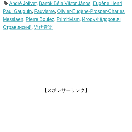
André Jolivet
,
Bartók Béla Viktor János
,
Eugène Henri
Paul Gauguin
,
Fauvisme
,
Olivier-Eugène-Prosper-Charles
Messiaen
,
Pierre Boulez
,
Primitivism
,
И́горь Фёдорович
Страви́нский
,
近代音楽
【スポンサーリンク】