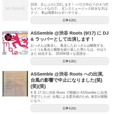
10月、久しぶりにDJします！ ハウス中心？の４つ打
ちイベントなので、 ダンスミュージック好きな方は
ドゾ。 私は相変わらずハヤリを...
記事を読む
ASSemble @渋谷 Roots (9/17) に DJ
& ラッパーとして出演します！
おっさんは集合し、集合したおっさんは離散する。
いくつも集合と離散を繰り返した男たちは、やはり
また 結合する。 2016年様々な思惑を...
記事を読む
ASSemble @渋谷 Roots への出演,
台風の影響で中止になりました(笑)
(笑)(笑)
9 月 17 日に渋谷 Roots で開催の ASSemble に出演
予定でしたが, 台風による悪天候のため, 来京が困難
になり, ...
記事を読む