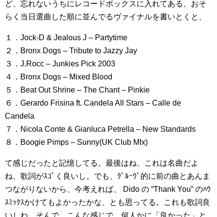
ど、忘れないうちにレコードボックスに入れてある、おそ
らく当日選曲した順に並んでるヴァイナルを書いとくと、
１．Jock-D & Jealous J – Partytime
２．Bronx Dogs – Tribute to Jazzy Jay
３．J.Rocc – Junkies Pick 2003
４．Bronx Dogs – Mixed Blood
５．Beat Out Shrine – The Chant – Pinkie
６．Gerardo Frisina ft. Candela All Stars – Calle de
Candela
７．Nicola Conte & Gianluca Petrella – New Standards
８．Boogie Pimps – Sunny(UK Club MIx)
て感じだったと記憶してる。最後はね、これは名曲だよ
ね、歌詞がｽｺﾞく良いし。でも、ｸﾞﾙｰｳﾞ的に前の曲とあんま
つながりないから、今考えれば、 Dido の “Thank You” のﾊｳ
ｽﾐｯｸｽかけてもよかったかな、とも思ってる。これも歌詞良
いしね。そんで、こんな感じで、何人かに「良かった」と