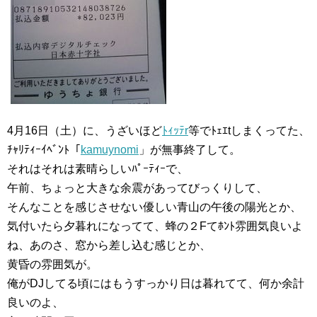
4月16日（土）に、うざいほど
ﾄｨｯﾃr
等でﾄｪｴtしまくってた、
ﾁｬﾘﾃｨｰｲﾍﾞﾝﾄ「
kamuynomi
」が無事終了して。
それはそれは素晴らしいﾊﾟｰﾃｨｰで、
午前、ちょっと大きな余震があってびっくりして、
そんなことを感じさせない優しい青山の午後の陽光とか、
気付いたら夕暮れになってて、蜂の２Fてﾎﾝﾄ雰囲気良いよ
ね、あのさ、窓から差し込む感じとか、
黄昏の雰囲気が。
俺がDJしてる頃にはもうすっかり日は暮れてて、何か余計
良いのよ、