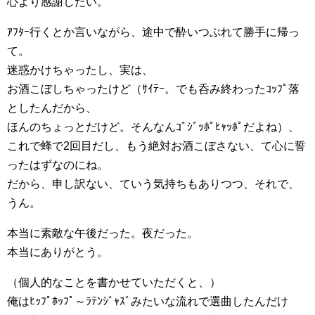
心より感謝したい。
ｱﾌﾀｰ行くとか言いながら、途中で酔いつぶれて勝手に帰っ
て。
迷惑かけちゃったし、実は、
お酒こぼしちゃったけど（ｻｲﾃｰ。でも呑み終わったｺｯﾌﾟ落
としたんだから、
ほんのちょっとだけど。そんなんｺﾞｼﾞｯﾎﾟﾋｬｯﾎﾟだよね）、
これで蜂で2回目だし、もう絶対お酒こぼさない、て心に誓
ったはずなのにね。
だから、申し訳ない、ていう気持ちもありつつ、それで、
うん。
本当に素敵な午後だった。夜だった。
本当にありがとう。
（個人的なことを書かせていただくと、）
俺はﾋｯﾌﾟﾎｯﾌﾟ～ﾗﾃﾝｼﾞｬｽﾞみたいな流れで選曲したんだけ