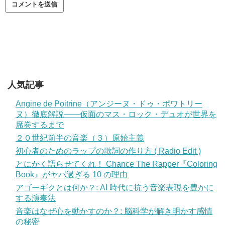
人気記事
Angine de Poitrine（アンジーヌ・ドゥ・ポワトリー
ヌ）徹底解説——仮面のマス・ロック・デュオが世界を
席巻するまで
２０世紀前半の音楽（３）原始主義
初心者のためのラップの歌詞の作り方 ( Radio Edit )
とにかく語らせてくれ！ Chance The Rapper『Coloring
Book』がヤバ過ぎる 10 の理由
アゴーギクとは何か？: AI 時代に抗う音楽表現を豊かに
する演奏法
音楽はなぜ心を動かすのか？: 脳科学が解き明かす感情
の秘密