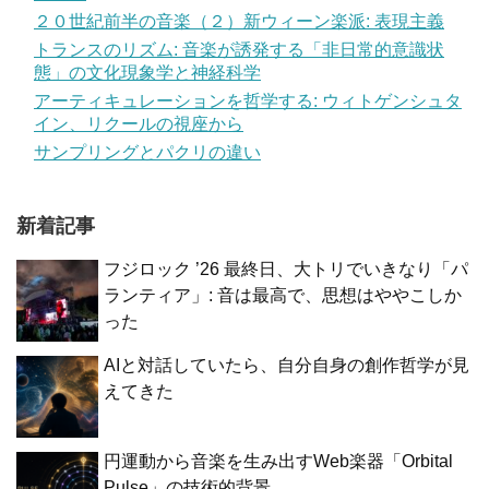
２０世紀前半の音楽（２）新ウィーン楽派: 表現主義
トランスのリズム: 音楽が誘発する「非日常的意識状
態」の文化現象学と神経科学
アーティキュレーションを哲学する: ウィトゲンシュタ
イン、リクールの視座から
サンプリングとパクリの違い
新着記事
フジロック ’26 最終日、大トリでいきなり「パ
ランティア」: 音は最高で、思想はややこしか
った
AIと対話していたら、自分自身の創作哲学が見
えてきた
円運動から音楽を生み出すWeb楽器「Orbital
Pulse」の技術的背景