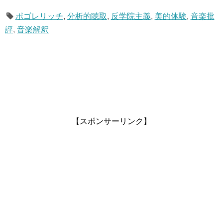
ポゴレリッチ
,
分析的聴取
,
反学院主義
,
美的体験
,
音楽批
評
,
音楽解釈
【スポンサーリンク】