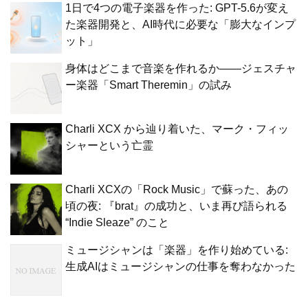
1日で4つの電子楽器を作った: GPT-5.6が変え
た楽器開発と、AI時代に必要な「膨大なインプ
ット」
身体はどこまで音楽を作れるか——ジェスチャ
ー楽器「Smart Theremin」の試み
Charli XCX から辿り着いた、マーク・フィッ
シャーという亡霊
Charli XCXの「Rock Music」で蘇った、あの
頃の夜: 『brat』の成功と、いま再び語られる
“Indie Sleaze” のこと
ミュージシャンは「楽器」を作り始めている:
生成AIはミュージシャンの仕事を奪わなかった