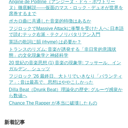
Angine de Poitrine（アンジーヌ・ドゥ・ポワトリー
ヌ）徹底解説——仮面のマス・ロック・デュオが世界を
席巻するまで
ボカロ曲に共通した音楽的特徴はあるか
フジロックでMassive Attackに衝撃を受けた人へ: 日本語
で読むテック右派・テクノリバタリアン入門
英語の歌詞に韻 (rhyme) は必要か？
トランスのリズム: 音楽が誘発する「非日常的意識状
態」の文化現象学と神経科学
20 世紀の音楽思想 (1) 音楽の現象学: フッサール、イン
ガルデン、シュッツ
フジロック '26 最終日、大トリでいきなり「パランティ
ア」: 音は最高で、思想はややこしかった
Dilla Beat（Drunk Beat）理論化の歴史: グルーヴ感覚か
ら数値へ
Chance The Rapper が本当に破壊したもの
新着記事