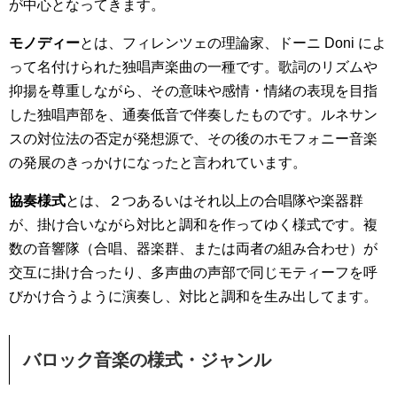
が中心となってきます。
モノディー
とは、フィレンツェの理論家、ドーニ Doni によ
って名付けられた独唱声楽曲の一種です。歌詞のリズムや
抑揚を尊重しながら、その意味や感情・情緒の表現を目指
した独唱声部を、通奏低音で伴奏したものです。ルネサン
スの対位法の否定が発想源で、その後のホモフォニー音楽
の発展のきっかけになったと言われています。
協奏様式
とは、２つあるいはそれ以上の合唱隊や楽器群
が、掛け合いながら対比と調和を作ってゆく様式です。複
数の音響隊（合唱、器楽群、または両者の組み合わせ）が
交互に掛け合ったり、多声曲の声部で同じモティーフを呼
びかけ合うように演奏し、対比と調和を生み出してます。
バロック音楽の様式・ジャンル