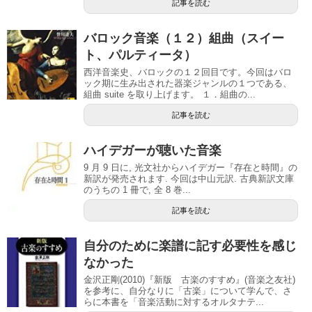
記事を読む
バロック音楽（１２）組曲（スイー
ト、パルティータ）
西洋音楽史、バロックの１２回目です。今回はバロ
ック期に生み出された器楽ジャンルの１つである、
組曲 suite を取り上げます。 １．組曲の...
記事を読む
ハイデガーが聴いた音楽
9 月 9 日に, 光文社からハイデガー『存在と時間』の
新訳が発売されます. 今回は中山元訳. 古典新訳文庫
のうちの 1 冊で, 全 8 巻...
記事を読む
自分のために楽譜に記す必要性を感じ
なかった
金沢正剛(2010)『新版 古楽のすすめ』(音楽之友社)
を参考に、自分なりに「古楽」について学んで、さ
らに本書を「音楽活動に対するオルタナテ...