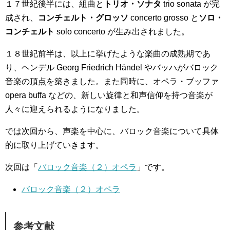
１７世紀後半には、組曲と
トリオ・ソナタ
trio sonata
が完
成され、
コンチェルト・グロッソ
concerto grosso と
ソロ・
コンチェルト
solo concerto が生み出されました。
１８世紀前半は、以上に挙げたような楽曲の成熟期であ
り、ヘンデル Georg Friedrich Händel やバッハがバロック
音楽の頂点を築きました。また同時に、オペラ・ブッファ
opera buffa などの、新しい旋律と和声信仰を持つ音楽が
人々に迎えられるようになりました。
では次回から、声楽を中心に、バロック音楽について具体
的に取り上げていきます。
次回は「
バロック音楽（２）オペラ
」です。
バロック音楽（２）オペラ
参考文献