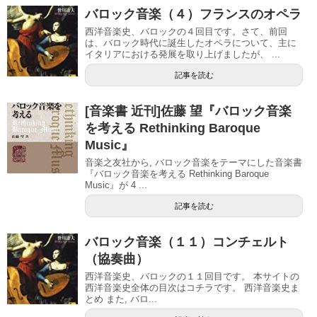
バロック音楽（４）フランスのオペラ
西洋音楽史、バロックの４回目です。さて、前回
は、バロック時代に誕生したオペラについて、主に
イタリアにおける発展を取り上げましたが、 ...
記事を読む
[音楽書 近刊]佐藤 望『バロック音楽
を考える Rethinking Baroque
Music』
音楽之友社から, バロック音楽をテーマにした音楽書
『バロック音楽を考える Rethinking Baroque
Music』が 4 ...
記事を読む
バロック音楽（１１）コンチェルト
（協奏曲）
西洋音楽史、バロックの１１回目です。 本サイトの
西洋音楽史全体の目次はコチラです。 西洋音楽史ま
とめ また, バロ...