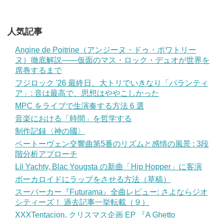
人気記事
Angine de Poitrine（アンジーヌ・ドゥ・ポワトリー
ヌ）徹底解説——仮面のマス・ロック・デュオが世界を
席巻するまで
フジロック '26 最終日、大トリでいきなり「パランティ
ア」: 音は最高で、思想はややこしかった
MPC をライブで生演奏する方法 6 選
音楽における「時間」を哲学する
制作記録〈神の國〉
ベートーヴェン交響曲第5番のリズムと感情の風景 : 3段
階分析アプローチ
Lil Yachty, Blac Yougsta の新曲「Hip Hopper」に客演
ボーカロイドにラップをさせる方法（草稿）
スーパーカー『Futurama』全曲レビュー: さよならジオ
シティーズ！ 過去記事一挙転載（９）
XXXTentacion, クリスマス企画 EP 『A Ghetto