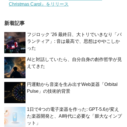
Christmas Carol』をリリース
新着記事
フジロック ’26 最終日、大トリでいきなり「パ
ランティア」: 音は最高で、思想はややこしか
った
AIと対話していたら、自分自身の創作哲学が見
えてきた
円運動から音楽を生み出すWeb楽器「Orbital
Pulse」の技術的背景
1日で4つの電子楽器を作った: GPT-5.6が変え
た楽器開発と、AI時代に必要な「膨大なインプ
ット」