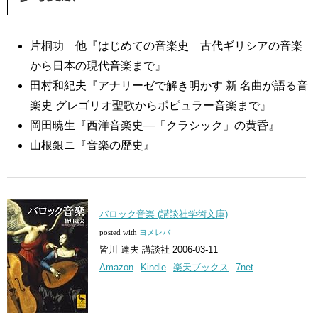
片桐功 他『はじめての音楽史 古代ギリシアの音楽
から日本の現代音楽まで』
田村和紀夫『アナリーゼで解き明かす 新 名曲が語る音
楽史 グレゴリオ聖歌からポピュラー音楽まで』
岡田暁生『西洋音楽史―「クラシック」の黄昏』
山根銀ニ『音楽の歴史』
バロック音楽 (講談社学術文庫)
posted with
ヨメレバ
皆川 達夫 講談社 2006-03-11
Amazon
Kindle
楽天ブックス
7net