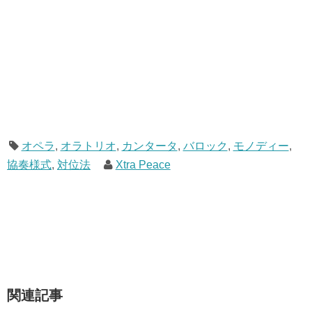
オペラ
,
オラトリオ
,
カンタータ
,
バロック
,
モノディー
,
協奏様式
,
対位法
Xtra Peace
関連記事