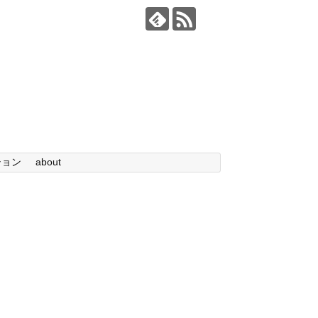
ション
about