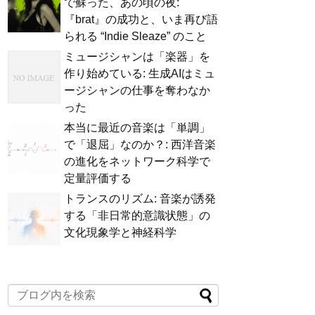
で蘇った、あの頃の夜:
『brat』の成功と、いま再び語
られる “Indie Sleaze” のこと
ミュージシャンは「楽器」を
作り始めている: 生成AIはミュ
ージシャンの仕事を奪わなか
った
本当に最近の音楽は「単調」
で「退屈」なのか？: 西洋音楽
の進化をネットワーク科学で
定量評価する
トランスのリズム: 音楽が誘発
する「非日常的意識状態」の
文化現象学と神経科学