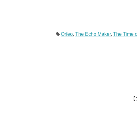
Orfeo
,
The Echo Maker
,
The Time o
【