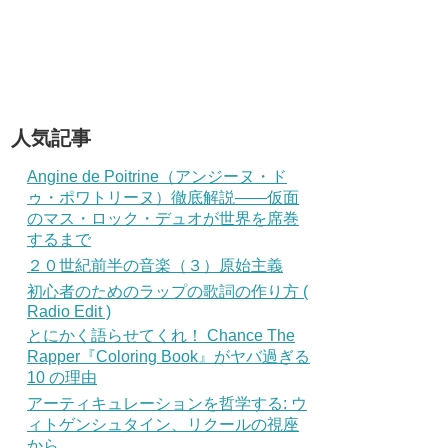
人気記事
Angine de Poitrine（アンジーヌ・ド
ゥ・ポワトリーヌ）徹底解説——仮面
のマス・ロック・デュオが世界を席巻
するまで
２０世紀前半の音楽（３）原始主義
初心者のためのラップの歌詞の作り方 (
Radio Edit )
とにかく語らせてくれ！ Chance The
Rapper『Coloring Book』がヤバ過ぎる
10 の理由
アーティキュレーションを哲学する: ウ
ィトゲンシュタイン、リクールの視座
から