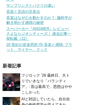
サンプリングとパクリの違い
音楽と言語の交差点
音楽はなぜ心を動かすのか？: 脳科学が
解き明かす感情の秘密
スーパーカー『ANSWER』レビュー:
さよならジオシティーズ！ 過去記事一
挙転載（22）
20 世紀の音楽思想 (5) 音楽と感情: プラ
ット、マイヤー、クック
新着記事
フジロック ’26 最終日、大ト
リでいきなり「パランティ
ア」: 音は最高で、思想はやや
こしかった
AIと対話していたら、自分自
身の創作哲学が見えてきた