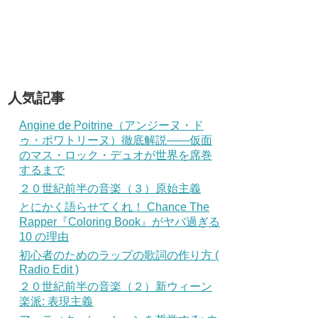
人気記事
Angine de Poitrine（アンジーヌ・ド
ゥ・ポワトリーヌ）徹底解説——仮面
のマス・ロック・デュオが世界を席巻
するまで
２０世紀前半の音楽（３）原始主義
とにかく語らせてくれ！ Chance The
Rapper『Coloring Book』がヤバ過ぎる
10 の理由
初心者のためのラップの歌詞の作り方 (
Radio Edit )
２０世紀前半の音楽（２）新ウィーン
楽派: 表現主義