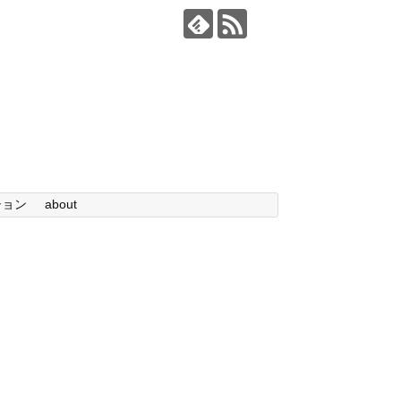
ション
about