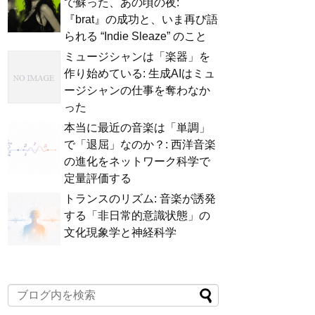
で蘇った、あの頃の夜:
『brat』の成功と、いま再び語
られる “Indie Sleaze” のこと
ミュージシャンは「楽器」を
作り始めている: 生成AIはミュ
ージシャンの仕事を奪わなか
った
本当に最近の音楽は「単調」
で「退屈」なのか？: 西洋音楽
の進化をネットワーク科学で
定量評価する
トランスのリズム: 音楽が誘発
する「非日常的意識状態」の
文化現象学と神経科学