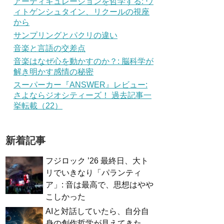
アーティキュレーションを哲学する: ウ
ィトゲンシュタイン、リクールの視座
から
サンプリングとパクリの違い
音楽と言語の交差点
音楽はなぜ心を動かすのか？: 脳科学が
解き明かす感情の秘密
スーパーカー『ANSWER』レビュー:
さよならジオシティーズ！ 過去記事一
挙転載（22）
新着記事
フジロック ’26 最終日、大ト
リでいきなり「パランティ
ア」: 音は最高で、思想はやや
こしかった
AIと対話していたら、自分自
身の創作哲学が見えてきた