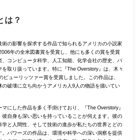
とは？
技術の影響を探求する作品で知られるアメリカの小説家
r』は2006年の全米図書賞を受賞し、他にも多くの賞を受賞
楽、コンピュータ科学、人工知能、化学会社の歴史、バ
り扱っています。特に『The Overstory』は、木々
年のピューリッツァー賞を受賞しました。この作品は、
林の破壊に立ち向かうアメリカ人9人の物語を描いてい
した作品を多く手掛けており、『The Overstory』
、彼自身も深い思いを持っていることが伺えます。彼の
科学と人間性、そして技術の進歩が私たちの世界とどの
す。パワーズの作品は、環境や科学への深い洞察を提供