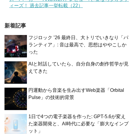
ィーズ！ 過去記事一挙転載（22）
新着記事
フジロック ’26 最終日、大トリでいきなり「パ
ランティア」: 音は最高で、思想はややこしか
った
AIと対話していたら、自分自身の創作哲学が見
えてきた
円運動から音楽を生み出すWeb楽器「Orbital
Pulse」の技術的背景
1日で4つの電子楽器を作った: GPT-5.6が変え
た楽器開発と、AI時代に必要な「膨大なインプ
ット」