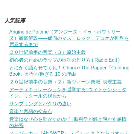
人気記事
Angine de Poitrine（アンジーヌ・ドゥ・ポワトリー
ヌ）徹底解説——仮面のマス・ロック・デュオが世界を
席巻するまで
２０世紀前半の音楽（３）原始主義
初心者のためのラップの歌詞の作り方 ( Radio Edit )
とにかく語らせてくれ！ Chance The Rapper『Coloring
Book』がヤバ過ぎる 10 の理由
２０世紀前半の音楽（２）新ウィーン楽派: 表現主義
アーティキュレーションを哲学する: ウィトゲンシュタ
イン、リクールの視座から
サンプリングとパクリの違い
音楽と言語の交差点
音楽はなぜ心を動かすのか？: 脳科学が解き明かす感情
の秘密
スーパーカー『ANSWER』レビュー: さよならジオシテ