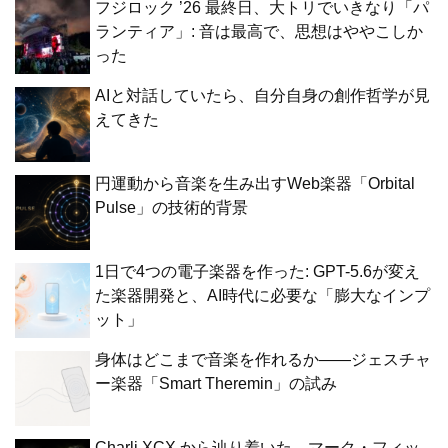
フジロック ’26 最終日、大トリでいきなり「パ
ランティア」: 音は最高で、思想はややこしか
った
AIと対話していたら、自分自身の創作哲学が見
えてきた
円運動から音楽を生み出すWeb楽器「Orbital
Pulse」の技術的背景
1日で4つの電子楽器を作った: GPT-5.6が変え
た楽器開発と、AI時代に必要な「膨大なインプ
ット」
身体はどこまで音楽を作れるか——ジェスチャ
ー楽器「Smart Theremin」の試み
Charli XCX から辿り着いた、マーク・フィッ