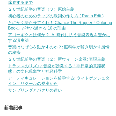
席巻するまで
２０世紀前半の音楽（３）原始主義
初心者のためのラップの歌詞の作り方 ( Radio Edit )
とにかく語らせてくれ！ Chance The Rapper『Coloring
Book』がヤバ過ぎる 10 の理由
アゴーギクとは何か？: AI 時代に抗う音楽表現を豊かに
する演奏法
音楽はなぜ心を動かすのか？: 脳科学が解き明かす感情
の秘密
２０世紀前半の音楽（２）新ウィーン楽派: 表現主義
トランスのリズム: 音楽が誘発する「非日常的意識状
態」の文化現象学と神経科学
アーティキュレーションを哲学する: ウィトゲンシュタ
イン、リクールの視座から
サンプリングとパクリの違い
新着記事