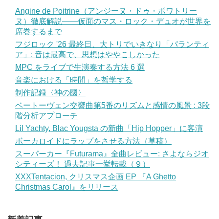
Angine de Poitrine（アンジーヌ・ドゥ・ポワトリー
ヌ）徹底解説——仮面のマス・ロック・デュオが世界を
席巻するまで
フジロック '26 最終日、大トリでいきなり「パランティ
ア」: 音は最高で、思想はややこしかった
MPC をライブで生演奏する方法 6 選
音楽における「時間」を哲学する
制作記録〈神の國〉
ベートーヴェン交響曲第5番のリズムと感情の風景 : 3段
階分析アプローチ
Lil Yachty, Blac Yougsta の新曲「Hip Hopper」に客演
ボーカロイドにラップをさせる方法（草稿）
スーパーカー『Futurama』全曲レビュー: さよならジオ
シティーズ！ 過去記事一挙転載（９）
XXXTentacion, クリスマス企画 EP 『A Ghetto
Christmas Carol』をリリース