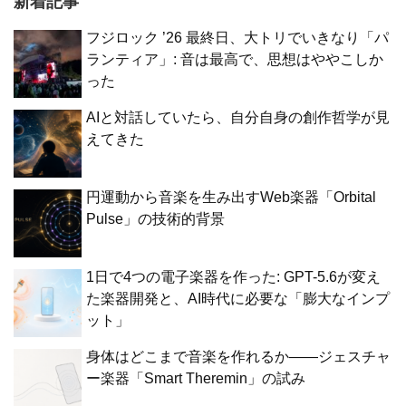
新着記事
フジロック ’26 最終日、大トリでいきなり「パ
ランティア」: 音は最高で、思想はややこしか
った
AIと対話していたら、自分自身の創作哲学が見
えてきた
円運動から音楽を生み出すWeb楽器「Orbital
Pulse」の技術的背景
1日で4つの電子楽器を作った: GPT-5.6が変え
た楽器開発と、AI時代に必要な「膨大なインプ
ット」
身体はどこまで音楽を作れるか——ジェスチャ
ー楽器「Smart Theremin」の試み