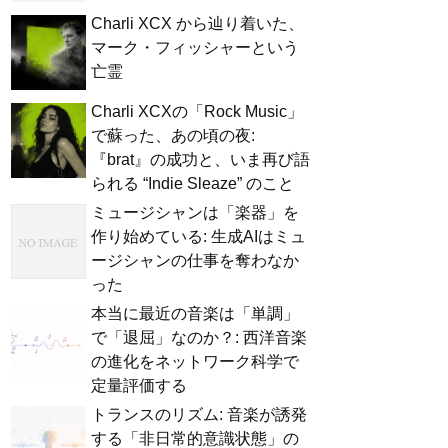
Charli XCX から辿り着いた、
マーク・フィッシャーという
亡霊
Charli XCXの「Rock Music」
で蘇った、あの頃の夜:
『brat』の成功と、いま再び語
られる “Indie Sleaze” のこと
ミュージシャンは「楽器」を
作り始めている: 生成AIはミュ
ージシャンの仕事を奪わなか
った
本当に最近の音楽は「単調」
で「退屈」なのか？: 西洋音楽
の進化をネットワーク科学で
定量評価する
トランスのリズム: 音楽が誘発
する「非日常的意識状態」の