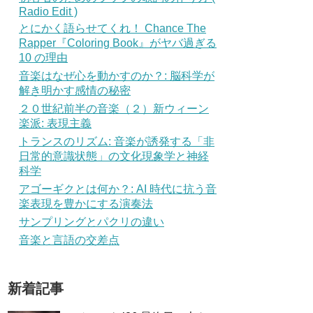
Radio Edit )
とにかく語らせてくれ！ Chance The
Rapper『Coloring Book』がヤバ過ぎる
10 の理由
音楽はなぜ心を動かすのか？: 脳科学が
解き明かす感情の秘密
２０世紀前半の音楽（２）新ウィーン
楽派: 表現主義
トランスのリズム: 音楽が誘発する「非
日常的意識状態」の文化現象学と神経
科学
アゴーギクとは何か？: AI 時代に抗う音
楽表現を豊かにする演奏法
サンプリングとパクリの違い
音楽と言語の交差点
新着記事