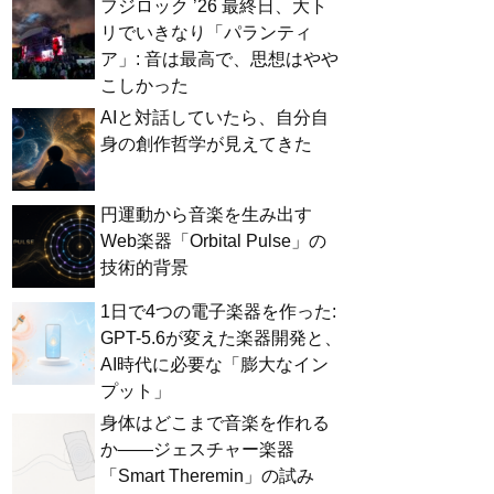
フジロック ’26 最終日、大ト
リでいきなり「パランティ
ア」: 音は最高で、思想はやや
こしかった
AIと対話していたら、自分自
身の創作哲学が見えてきた
円運動から音楽を生み出す
Web楽器「Orbital Pulse」の
技術的背景
1日で4つの電子楽器を作った:
GPT-5.6が変えた楽器開発と、
AI時代に必要な「膨大なイン
プット」
身体はどこまで音楽を作れる
か——ジェスチャー楽器
「Smart Theremin」の試み