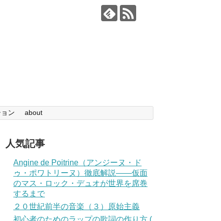
ション
about
人気記事
Angine de Poitrine（アンジーヌ・ド
ゥ・ポワトリーヌ）徹底解説——仮面
のマス・ロック・デュオが世界を席巻
するまで
２０世紀前半の音楽（３）原始主義
初心者のためのラップの歌詞の作り方 (