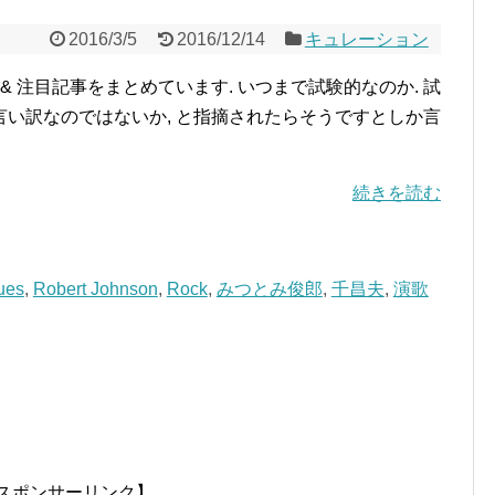
2016/3/5
2016/12/14
キュレーション
スメ & 注目記事をまとめています. いつまで試験的なのか. 試
い訳なのではないか, と指摘されたらそうですとしか言
続きを読む
ues
,
Robert Johnson
,
Rock
,
みつとみ俊郎
,
千昌夫
,
演歌
スポンサーリンク】