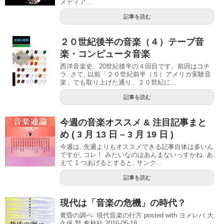
メディア...
記事を読む
２０世紀後半の音楽（４）テープ音
楽・コンピュータ音楽
西洋音楽史、20世紀後半の４回目です。前回はコチ
ラ. さて, 以前「２０世紀前半（５）アメリカ実験音
楽」でも取り上げた通り、２０世紀に...
記事を読む
今週の音楽オススメ & 注目記事まと
め ( 3 月 13 日 – 3 月 19 日 )
今週は, 先週よりもオススメできる記事自体は多いん
ですが, コレ！ みたいなのはあんまないっすかね. あ
えて 1 つあげるとすると, サンク...
記事を読む
現代は「音楽の危機」の時代？
黄昏の調べ: 現代音楽の行方 posted with ヨメレバ 大
久保 賢 春秋社 2016-05-18 ...