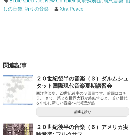
École spectrale
,
New Complexity
,
特殊奏法
,
現代音楽
,
癒
しの音楽
,
祈りの音楽
Xtra Peace
関連記事
２０世紀後半の音楽（３）ダルムシュ
タット国際現代音楽夏期講習会
西洋音楽史、20世紀後半の３回目です。前回はコチ
ラ。 さて、第２次世界大戦が終結すると、若い世代
を中心に新しい音楽への渇望が起...
記事を読む
２０世紀後半の音楽（６）アメリカ実
験音楽: フルクサス