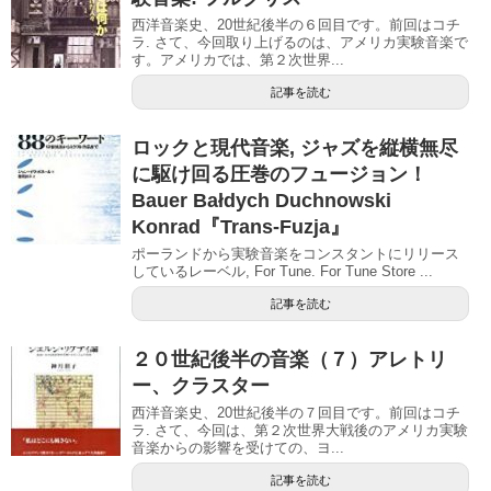
西洋音楽史、20世紀後半の６回目です。前回はコチ
ラ. さて、今回取り上げるのは、アメリカ実験音楽で
す。アメリカでは、第２次世界...
記事を読む
ロックと現代音楽, ジャズを縦横無尽
に駆け回る圧巻のフュージョン！
Bauer Bałdych Duchnowski
Konrad『Trans​-​Fuzja』
ポーランドから実験音楽をコンスタントにリリース
しているレーベル, For Tune. For Tune Store ...
記事を読む
２０世紀後半の音楽（７）アレトリ
ー、クラスター
西洋音楽史、20世紀後半の７回目です。前回はコチ
ラ. さて、今回は、第２次世界大戦後のアメリカ実験
音楽からの影響を受けての、ヨ...
記事を読む