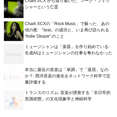
Charli XCX から辿り着いた、マーク・フィッ
シャーという亡霊
Charli XCXの「Rock Music」で蘇った、あの
頃の夜: 『brat』の成功と、いま再び語られる
“Indie Sleaze” のこと
ミュージシャンは「楽器」を作り始めている:
生成AIはミュージシャンの仕事を奪わなかった
本当に最近の音楽は「単調」で「退屈」なの
か？: 西洋音楽の進化をネットワーク科学で定
量評価する
トランスのリズム: 音楽が誘発する「非日常的
意識状態」の文化現象学と神経科学