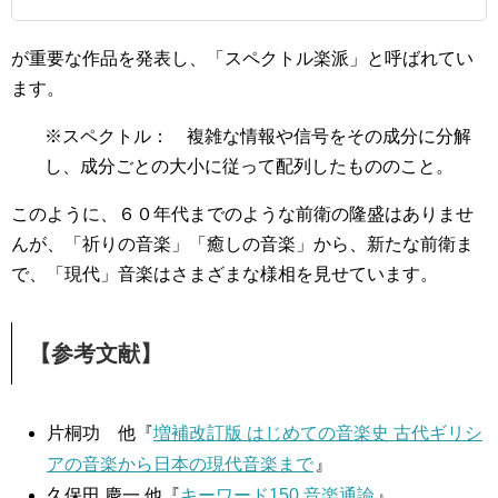
が重要な作品を発表し、「スペクトル楽派」と呼ばれてい
ます。
※スペクトル： 複雑な情報や信号をその成分に分解
し、成分ごとの大小に従って配列したもののこと。
このように、６０年代までのような前衛の隆盛はありませ
んが、「祈りの音楽」「癒しの音楽」から、新たな前衛ま
で、「現代」音楽はさまざまな様相を見せています。
【参考文献】
片桐功 他『
増補改訂版 はじめての音楽史 古代ギリシ
アの音楽から日本の現代音楽まで
』
久保田 慶一 他『
キーワード150 音楽通論
』