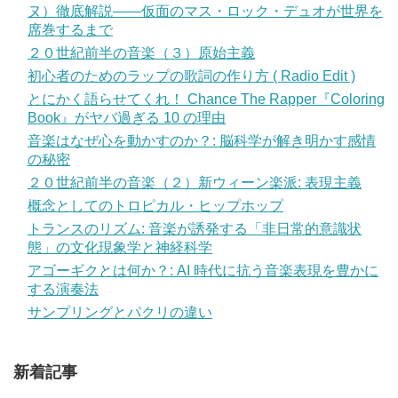
ヌ）徹底解説——仮面のマス・ロック・デュオが世界を
席巻するまで
２０世紀前半の音楽（３）原始主義
初心者のためのラップの歌詞の作り方 ( Radio Edit )
とにかく語らせてくれ！ Chance The Rapper『Coloring
Book』がヤバ過ぎる 10 の理由
音楽はなぜ心を動かすのか？: 脳科学が解き明かす感情
の秘密
２０世紀前半の音楽（２）新ウィーン楽派: 表現主義
概念としてのトロピカル・ヒップホップ
トランスのリズム: 音楽が誘発する「非日常的意識状
態」の文化現象学と神経科学
アゴーギクとは何か？: AI 時代に抗う音楽表現を豊かに
する演奏法
サンプリングとパクリの違い
新着記事