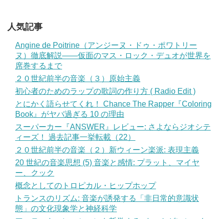
人気記事
Angine de Poitrine（アンジーヌ・ドゥ・ポワトリー
ヌ）徹底解説——仮面のマス・ロック・デュオが世界を
席巻するまで
２０世紀前半の音楽（３）原始主義
初心者のためのラップの歌詞の作り方 ( Radio Edit )
とにかく語らせてくれ！ Chance The Rapper『Coloring
Book』がヤバ過ぎる 10 の理由
スーパーカー『ANSWER』レビュー: さよならジオシテ
ィーズ！ 過去記事一挙転載（22）
２０世紀前半の音楽（２）新ウィーン楽派: 表現主義
20 世紀の音楽思想 (5) 音楽と感情: プラット、マイヤ
ー、クック
概念としてのトロピカル・ヒップホップ
トランスのリズム: 音楽が誘発する「非日常的意識状
態」の文化現象学と神経科学