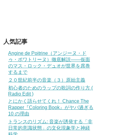
人気記事
Angine de Poitrine（アンジーヌ・ド
ゥ・ポワトリーヌ）徹底解説——仮面
のマス・ロック・デュオが世界を席巻
するまで
２０世紀前半の音楽（３）原始主義
初心者のためのラップの歌詞の作り方 (
Radio Edit )
とにかく語らせてくれ！ Chance The
Rapper『Coloring Book』がヤバ過ぎる
10 の理由
トランスのリズム: 音楽が誘発する「非
日常的意識状態」の文化現象学と神経
科学