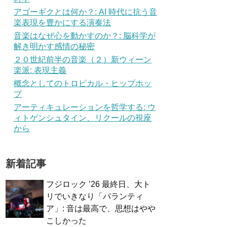
アゴーギクとは何か？: AI 時代に抗う音
楽表現を豊かにする演奏法
音楽はなぜ心を動かすのか？: 脳科学が
解き明かす感情の秘密
２０世紀前半の音楽（２）新ウィーン
楽派: 表現主義
概念としてのトロピカル・ヒップホッ
プ
アーティキュレーションを哲学する: ウ
ィトゲンシュタイン、リクールの視座
から
新着記事
フジロック ’26 最終日、大ト
リでいきなり「パランティ
ア」: 音は最高で、思想はやや
こしかった