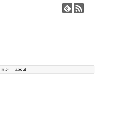
ション
about