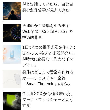
AIと対話していたら、自分自
身の創作哲学が見えてきた
円運動から音楽を生み出す
Web楽器「Orbital Pulse」の
技術的背景
1日で4つの電子楽器を作った:
GPT-5.6が変えた楽器開発と、
AI時代に必要な「膨大なイン
プット」
身体はどこまで音楽を作れる
か——ジェスチャー楽器
「Smart Theremin」の試み
Charli XCX から辿り着いた、
マーク・フィッシャーという
亡霊