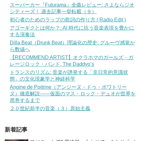
スーパーカー『Futurama』全曲レビュー: さよならジオ
シティーズ！ 過去記事一挙転載（９）
初心者のためのラップの歌詞の作り方 ( Radio Edit )
アゴーギクとは何か？: AI 時代に抗う音楽表現を豊かに
する演奏法
Dilla Beat（Drunk Beat）理論化の歴史: グルーヴ感覚か
ら数値へ
【RECOMMEND ARTIST】オクラホマのガールズ・ガ
レージロック・バンド, The Daddyo’s
トランスのリズム: 音楽が誘発する「非日常的意識状
態」の文化現象学と神経科学
Angine de Poitrine（アンジーヌ・ドゥ・ポワトリー
ヌ）徹底解説——仮面のマス・ロック・デュオが世界を
席巻するまで
２０世紀前半の音楽（３）原始主義
新着記事