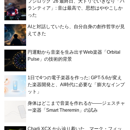
フジロック ’26 最終日、大トリでいきなり「パ
ランティア」: 音は最高で、思想はややこしか
った
AIと対話していたら、自分自身の創作哲学が見
えてきた
円運動から音楽を生み出すWeb楽器「Orbital
Pulse」の技術的背景
1日で4つの電子楽器を作った: GPT-5.6が変え
た楽器開発と、AI時代に必要な「膨大なインプ
ット」
身体はどこまで音楽を作れるか——ジェスチャ
ー楽器「Smart Theremin」の試み
Charli XCX から辿り着いた、マーク・フィッ