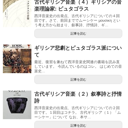
古代ギリシア音楽（４）ギリシアの音
楽理論家: ピュタゴラス
西洋音楽史の出発点、古代ギリシアについての４回
目です。さて、前回まででムーシケー μουσικη とい
う考え方から始まり、叙事詩、抒情詩、ギ...
記事を読む
ギリシア悲劇とピュタゴラス派につい
て
最近、復習を兼ねて西洋音楽史関連の書籍を読み直
しています。 今読んでいるのはコレ。 はじめての音
楽史...
記事を読む
古代ギリシア音楽（２）叙事詩と抒情
詩
西洋音楽史の出発点、古代ギリシアについての２回
目です。１回目はコチラ。 古代ギリシア（１）「ム
ーシケー」について なお、本サ...
記事を読む