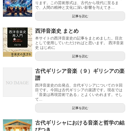
ります。この芸術形式は、古代から現代に至るま
で、人間の精神と文化に深い影響を与えてき...
記事を読む
西洋音楽史 まとめ
本サイトの西洋音楽史の記事をまとめました。目次
として使用していただければと思います。 西洋音楽
史 はじめに
記事を読む
古代ギリシア音楽（９）ギリシアの楽
譜
西洋音楽史の出発点、古代ギリシアについての９回
目です。今回は古代ギリシアの楽譜です。現在では
「音楽は再現芸術である」とよくいわれます。そし
て...
記事を読む
古代ギリシャにおける音楽と哲学の結
びつき