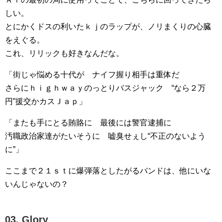
しい。
とにかくドスの利いたｋｊのラップが、ノリまくりの心臓
をえぐる。
これ、リリックも好きなんだな。
「街じゃ悩める十代が ナイフ握り相手は重体だ
さらにｈｉｇｈｗａｙのっとりバスジャック “なら２万
円”援交かカスＪａｐ」
「またも手にとる賄賂に 最後には警官逮捕に
汚職政治家達がたいそうに 嘘臭せぇし“不正のないよう
に”」
ここまで２１ｓｔに爆弾落としたがるバンドは、他にいな
いんじゃないの？
03. Glory