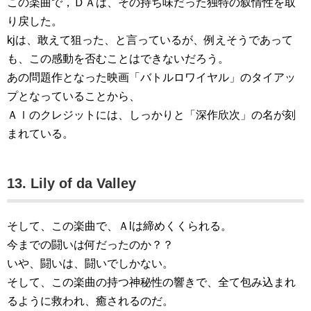
この楽曲で，ＤＡは、その持ち味だった独特の叙情性を取
り戻した。
kjは、敢えて狙った、と言っているが、例えそうであって
も、この感動を否むことはできないだろう。
あの問題作となった映画「バトルロワイヤル」のタイアッ
プとなっていることから、
Ａｌのクレジットには、しっかりと「深作欣次」の名が刻
まれている。
13. Lily of da Valley
そして、この楽曲で、Ａlは締めくくられる。
今までの闘いは何だったのか？？
いや、闘いは、闘いでしかない。
そして、この楽曲の持つ神秘性の響きで、全て包み込まれ
るように救われ、癒されるのだ。