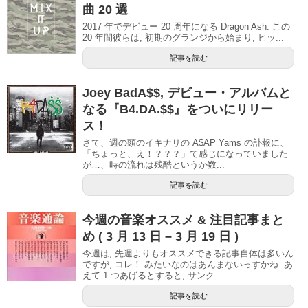
曲 20 選
2017 年でデビュー 20 周年になる Dragon Ash. この
20 年間彼らは, 初期のグランジから始まり, ヒッ...
記事を読む
Joey BadA$$, デビュー・アルバムと
なる『B4.DA.$$』をついにリリー
ス！
さて、週の頭のイキナリの A$AP Yams の訃報に、
「ちょっと、え！？？？」て感じになっていました
が…、時の流れは残酷というか数...
記事を読む
今週の音楽オススメ & 注目記事まと
め ( 3 月 13 日 – 3 月 19 日 )
今週は, 先週よりもオススメできる記事自体は多いん
ですが, コレ！ みたいなのはあんまないっすかね. あ
えて 1 つあげるとすると, サンク...
記事を読む