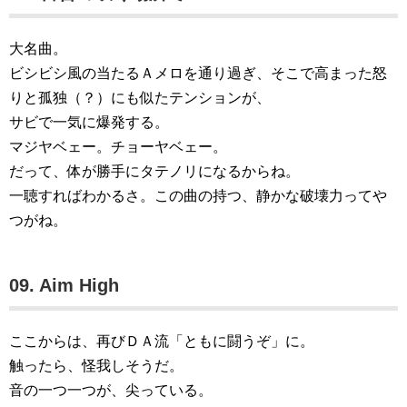
大名曲。
ビシビシ風の当たるＡメロを通り過ぎ、そこで高まった怒
りと孤独（？）にも似たテンションが、
サビで一気に爆発する。
マジヤベェー。チョーヤベェー。
だって、体が勝手にタテノリになるからね。
一聴すればわかるさ。この曲の持つ、静かな破壊力ってや
つがね。
09. Aim High
ここからは、再びＤＡ流「ともに闘うぞ」に。
触ったら、怪我しそうだ。
音の一つ一つが、尖っている。