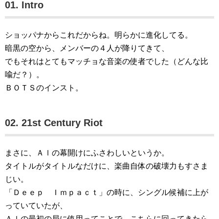
01. Intro
ショッパナからこれだからね。明らかに進化してる。
暗黒の空から、メンバーの４人が降りてきて、
でもそれはとてもマッチョな音楽の使者でした（どんな比
喩だ？）。
ＢＯＴＳのインスト。
02. 21st Century Riot
まさに、Ａｌの幕開けにふさわしいというか。
タイトルがタイトルなだけに、楽曲自体の破壊力もすさま
じい。
「Ｄｅｅｐ Ｉｍｐａｃｔ」の時に、シングル候補に上が
っていていたが、
Ａｌの最初の局に使用ってことで、こちらに回ってきたら