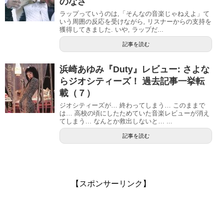
のなさ
ラップっていうのは,「そんなの音楽じゃねえよ」て
いう周囲の反応を受けながら, リスナーからの支持を
獲得してきました. いや, ラップだ...
記事を読む
浜崎あゆみ『Duty』レビュー: さよな
らジオシティーズ！ 過去記事一挙転
載（７）
ジオシティーズが… 終わってしまう… このままで
は… 高校の頃にしたためていた音楽レビューが消え
てしまう… なんとか救出しないと… ...
記事を読む
【スポンサーリンク】