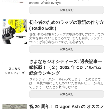
encore. What's everyb...
記事を読む
初心者のためのラップの歌詞の作り方
( Radio Edit )
現在, 初心者向けにラップの歌詞の作り方についての
文章を書いているところです. わたし自身, ラップに
ついては初心者なのですが, 初心者なり...
記事を読む
さよならジオシティーズ: 過去記事一
挙転載！（２）2002 年 CD アルバム
総合ランキング
ジオシティーズが… 終わってしまう… このままで
は… 高校の頃にしたためていた音楽レビューが消え
てしまう… なんとか救出しないと… ...
記事を読む
祝 20 周年！ Dragon Ash の オススメ