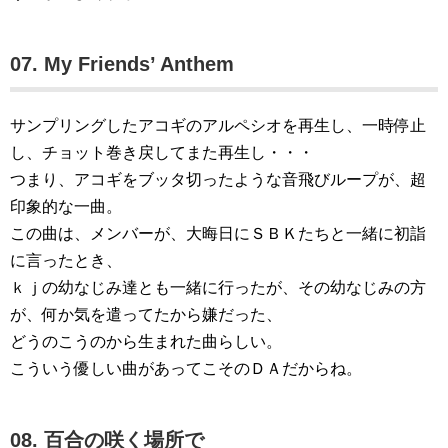
07. My Friends’ Anthem
サンプリングしたアコギのアルペシオを再生し、一時停止
し、チョット巻き戻してまた再生し・・・
つまり、アコギをブッタ切ったような音飛びループが、超
印象的な一曲。
この曲は、メンバーが、大晦日にＳＢＫたちと一緒に初詣
に言ったとき、
ｋｊの幼なじみ達とも一緒に行ったが、その幼なじみの方
が、何か気を遣ってたから嫌だった、
どうのこうのから生まれた曲らしい。
こういう優しい曲があってこそのＤＡだからね。
08. 百合の咲く場所で