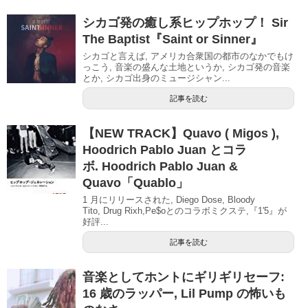
シカゴ発の癒し系ヒップホップ！ Sir
The Baptist『Saint or Sinner』
シカゴと言えば, アメリカ合衆国の都市のなかでもけ
っこう, 音楽の盛んな土地というか, シカゴ発の音楽
とか, シカゴ出身のミュージシャン...
記事を読む
【NEW TRACK】Quavo ( Migos ),
Hoodrich Pablo Juan とコラ
ボ. Hoodrich Pablo Juan &
Quavo「Quablo」
1 月にリリースされた, Diego Dose, Bloody
Tito, Drug Rixh,Pe$oとのコラボミクステ,『1'5』が
好評...
記事を読む
音楽としてホントにギリギリセーフ:
16 歳のラッパー, Lil Pump の怖いも