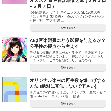
オススメ & 注目記事まとめ ( 5 月 1 日
– 5 月 7 日 )
今週の話題としては, テクニクスの SL-1200 の復
「活」モデル 33 ﾏﾝ円と, Moog のヴィンテージシン
セ復「刻」アプリ 30 ...
記事を読む
AIは音楽消費にどう影響を与えるか？
公平性の観点から考える
デジタル技術が急速に発展する中で、音楽業界は大
きな変革を経験しています。特にサブスクのストリ
ーミングサービスの台頭により、音楽の消...
記事を読む
オリジナル楽曲の再生数を爆上げする
方法 (絶対に真似しないで下さい)
その音楽の<作者>とは誰か リミックス・産業・著作
権 posted with ヨメレバ 増田 聡 み...
記事を読む