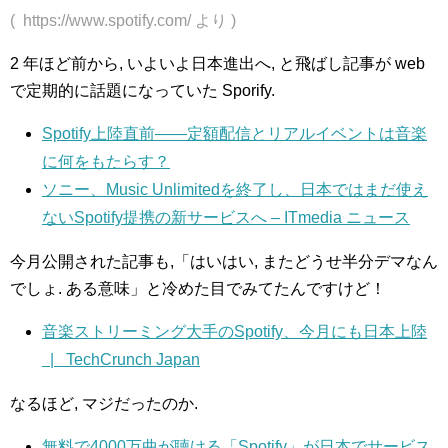
( https://www.spotify.com/ より )
2 年ほど前から, いよいよ日本進出へ, と飛ばし記事が web
で定期的に話題になっていた Sporify.
Spotify上陸直前――定額配信とリアルイベントは音楽
に何をもたらす？
ソニー、Music Unlimitedを終了し、日本ではまだ使え
ないSpotify提携の新サービスへ – ITmedia ニュース
今月公開された記事も,「はいはい, またどうせ半分デマなん
でしょ. ある意味」と冷めた目でみてたんですけど！
音楽ストリーミング大手のSpotify、今月にも日本上陸
| TechCrunch Japan
なるほど, マジだったのか.
無料で4000万曲が聴ける「Spotify」が日本でサービス