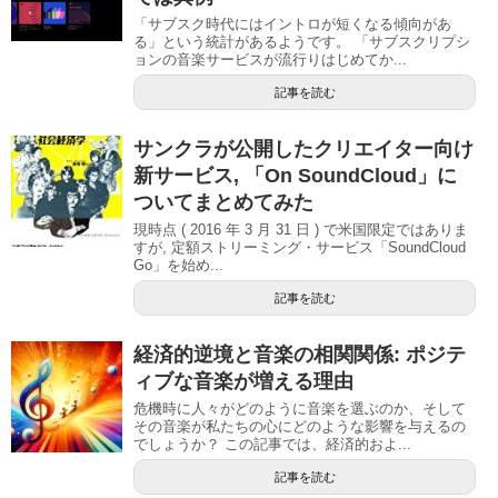
「サブスク時代にはイントロが短くなる傾向があ
る」という統計があるようです。 「サブスクリプシ
ョンの音楽サービスが流行りはじめてか...
記事を読む
サンクラが公開したクリエイター向け
新サービス, 「On SoundCloud」に
ついてまとめてみた
現時点 ( 2016 年 3 月 31 日 ) で米国限定ではありま
すが, 定額ストリーミング・サービス「SoundCloud
Go」を始め...
記事を読む
経済的逆境と音楽の相関関係: ポジテ
ィブな音楽が増える理由
危機時に人々がどのように音楽を選ぶのか、そして
その音楽が私たちの心にどのような影響を与えるの
でしょうか？ この記事では、経済的およ...
記事を読む