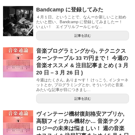
Bandcamp に登録してみた
４月１日。ということで、なんーか新しいこと始め
たいと想い、Bandcamp に登録してみましたー！
いぇい！ エイプリルフールじゃな...
記事を読む
音楽プログラミングから, テクニクス
ターンテーブル 33 ﾏｿ円まで！ 今週の
音楽オススメ & 注目記事まとめ ( 3 月
20 日 – 3 月 26 日 )
今週はたくさん, ありま〜す！ けっこう, インターネ
ットとか, プログラミングとか, そういうのと音楽.
みたいな記事が目につきまし...
記事を読む
ヴィンテージ機材復刻格安アプリか,
高額フィジカル機材か… 音楽テクノ
ロジーの未来は悩ましい！ 週の音楽