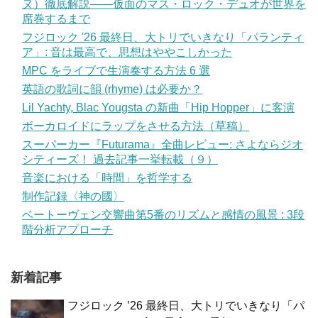
ヌ）徹底解説——仮面のマス・ロック・デュオが世界を
席巻するまで
フジロック '26 最終日、大トリでいきなり「パランティ
ア」: 音は最高で、思想はややこしかった
MPC をライブで生演奏する方法 6 選
英語の歌詞に韻 (rhyme) は必要か？
Lil Yachty, Blac Yougsta の新曲「Hip Hopper」に客演
ボーカロイドにラップをさせる方法（草稿）
スーパーカー『Futurama』全曲レビュー: さよならジオ
シティーズ！ 過去記事一挙転載（９）
音楽における「時間」を哲学する
制作記録〈神の國〉
ベートーヴェン交響曲第5番のリズムと感情の風景 : 3段
階分析アプローチ
新着記事
フジロック ’26 最終日、大トリでいきなり「パ