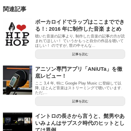
関連記事
ボーカロイドでラップはここまででき
る！: 2016 年に制作した音楽 まとめ
聴いた音楽の記事より, 制作した音楽の記事の方が読
まれてほしい！ ていうかもっと自分の作品を聴いて
ほしい！ のですが, 世の中そんな...
記事を読む
アニソン専門アプリ「ANiUTa」を徹
底レビュー！
ここ 3,4 年, 特に Google Play Music に登録して以
降, ほとんど音楽はストリーミングで聴いています.
ただ,...
記事を読む
イントロの長さから言うと、髭男やあ
いみょんはサブスク時代のヒットとし
ては異例