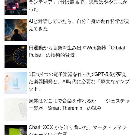
ランティア」: 音は最高で、思想はややこしか
った
AIと対話していたら、自分自身の創作哲学が見
えてきた
円運動から音楽を生み出すWeb楽器「Orbital
Pulse」の技術的背景
1日で4つの電子楽器を作った: GPT-5.6が変え
た楽器開発と、AI時代に必要な「膨大なインプ
ット」
身体はどこまで音楽を作れるか——ジェスチャ
ー楽器「Smart Theremin」の試み
Charli XCX から辿り着いた、マーク・フィッ
シャーという亡霊