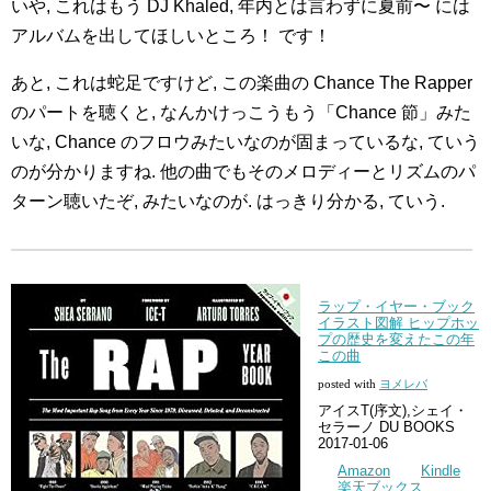
いや, これはもう DJ Khaled, 年内とは言わずに夏前〜 には
アルバムを出してほしいところ！ です！
あと, これは蛇足ですけど, この楽曲の Chance The Rapper
のパートを聴くと, なんかけっこうもう「Chance 節」みた
いな, Chance のフロウみたいなのが固まっているな, ていう
のが分かりますね. 他の曲でもそのメロディーとリズムのパ
ターン聴いたぞ, みたいなのが. はっきり分かる, ていう.
ラップ・イヤー・ブック
イラスト図解 ヒップホッ
プの歴史を変えたこの年
この曲
posted with
ヨメレバ
アイスT(序文),シェイ・
セラーノ DU BOOKS
2017-01-06
Amazon
Kindle
楽天ブックス