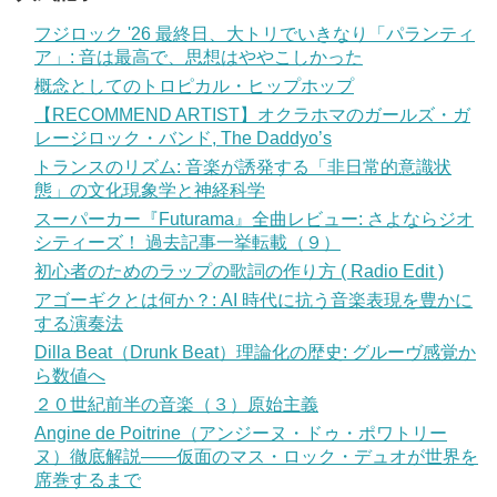
フジロック '26 最終日、大トリでいきなり「パランティ
ア」: 音は最高で、思想はややこしかった
概念としてのトロピカル・ヒップホップ
【RECOMMEND ARTIST】オクラホマのガールズ・ガ
レージロック・バンド, The Daddyo’s
トランスのリズム: 音楽が誘発する「非日常的意識状
態」の文化現象学と神経科学
スーパーカー『Futurama』全曲レビュー: さよならジオ
シティーズ！ 過去記事一挙転載（９）
初心者のためのラップの歌詞の作り方 ( Radio Edit )
アゴーギクとは何か？: AI 時代に抗う音楽表現を豊かに
する演奏法
Dilla Beat（Drunk Beat）理論化の歴史: グルーヴ感覚か
ら数値へ
２０世紀前半の音楽（３）原始主義
Angine de Poitrine（アンジーヌ・ドゥ・ポワトリー
ヌ）徹底解説——仮面のマス・ロック・デュオが世界を
席巻するまで