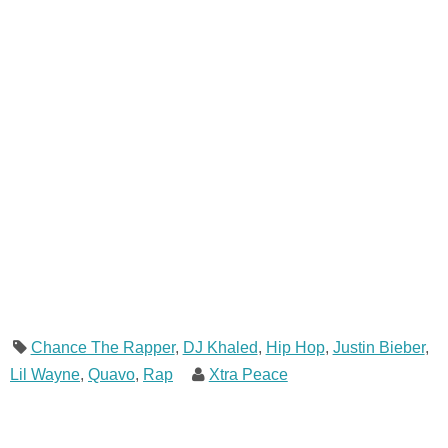
Chance The Rapper
,
DJ Khaled
,
Hip Hop
,
Justin Bieber
,
Lil Wayne
,
Quavo
,
Rap
Xtra Peace