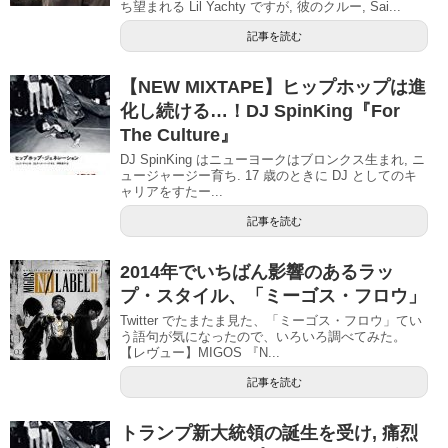
ち望まれる Lil Yachty ですが, 彼のクルー, Sai...
記事を読む
【NEW MIXTAPE】ヒップホップは進
化し続ける…！DJ SpinKing『For
The Culture』
DJ SpinKing はニューヨークはブロンクス生まれ, ニ
ュージャージー育ち. 17 歳のときに DJ としてのキ
ャリアをすたー...
記事を読む
2014年でいちばん影響のあるラッ
プ・スタイル、「ミーゴス・フロウ」
Twitter でたまたま見た、「ミーゴス・フロウ」てい
う語句が気になったので、いろいろ調べてみた。
【レヴュー】MIGOS 『N...
記事を読む
トランプ新大統領の誕生を受け, 痛烈