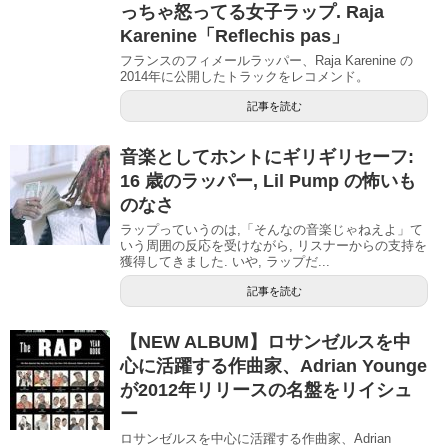
っちゃ怒ってる女子ラップ. Raja
Karenine「Reflechis pas」
フランスのフィメールラッパー、Raja Karenine の
2014年に公開したトラックをレコメンド。
記事を読む
音楽としてホントにギリギリセーフ:
16 歳のラッパー, Lil Pump の怖いも
のなさ
ラップっていうのは,「そんなの音楽じゃねえよ」て
いう周囲の反応を受けながら, リスナーからの支持を
獲得してきました. いや, ラップだ...
記事を読む
【NEW ALBUM】ロサンゼルスを中
心に活躍する作曲家、Adrian Younge
が2012年リリースの名盤をリイシュ
ー
ロサンゼルスを中心に活躍する作曲家、Adrian