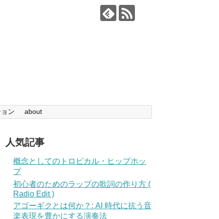
ション
about
人気記事
概念としてのトロピカル・ヒップホッ
プ
初心者のためのラップの歌詞の作り方 (
Radio Edit )
アゴーギクとは何か？: AI 時代に抗う音
楽表現を豊かにする演奏法