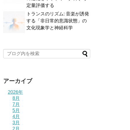
定量評価する
トランスのリズム: 音楽が誘発
する「非日常的意識状態」の
文化現象学と神経科学
アーカイブ
2026年
8月
7月
5月
4月
3月
2月