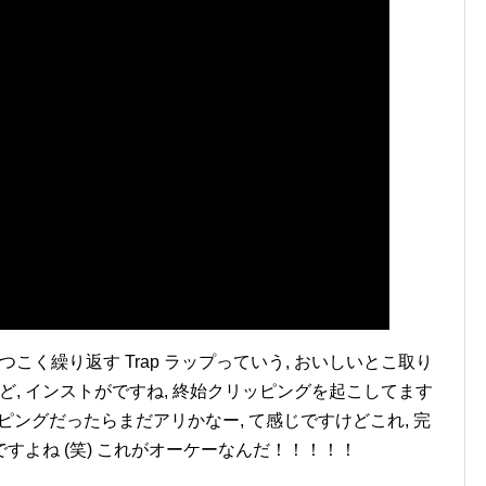
しつこく繰り返す Trap ラップっていう, おいしいとこ取り
ど, インストがですね, 終始クリッピングを起こしてます
ッピングだったらまだアリかなー, て感じですけどこれ, 完
よね (笑) これがオーケーなんだ！！！！！