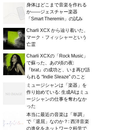
身体はどこまで音楽を作れる
か——ジェスチャー楽器
「Smart Theremin」の試み
Charli XCX から辿り着いた、
マーク・フィッシャーという
亡霊
Charli XCXの「Rock Music」
で蘇った、あの頃の夜:
『brat』の成功と、いま再び語
られる “Indie Sleaze” のこと
ミュージシャンは「楽器」を
作り始めている: 生成AIはミュ
ージシャンの仕事を奪わなか
った
本当に最近の音楽は「単調」
で「退屈」なのか？: 西洋音楽
の進化をネットワーク科学で