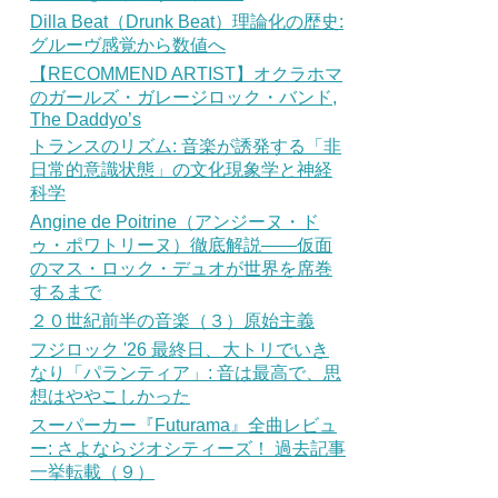
Dilla Beat（Drunk Beat）理論化の歴史:
グルーヴ感覚から数値へ
【RECOMMEND ARTIST】オクラホマ
のガールズ・ガレージロック・バンド,
The Daddyo’s
トランスのリズム: 音楽が誘発する「非
日常的意識状態」の文化現象学と神経
科学
Angine de Poitrine（アンジーヌ・ド
ゥ・ポワトリーヌ）徹底解説——仮面
のマス・ロック・デュオが世界を席巻
するまで
２０世紀前半の音楽（３）原始主義
フジロック '26 最終日、大トリでいき
なり「パランティア」: 音は最高で、思
想はややこしかった
スーパーカー『Futurama』全曲レビュ
ー: さよならジオシティーズ！ 過去記事
一挙転載（９）