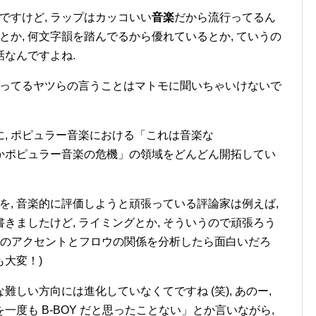
ですけど, ラップはカッコいい
音楽
だから流行ってるん
とか, 何文字韻を踏んでるから優れているとか, ていうの
話なんですよね.
言ってるヤツらの言うことはマトモに聞いちゃいけないで
常に, ポピュラー音楽における「これは音楽な
かポピュラー音楽の危機」の領域をどんどん開拓してい
ップを, 音楽的に評価しようと頑張っている評論家は例えば,
書きましたけど, ライミングとか, そういうので頑張ろう
 言葉のアクセントとフロウの関係を分析したら面白いだろ
も大変！)
そんな難しい方向には進化していなくてですね (笑), あのー,
度も B-BOY だと思ったことない」とか言いながら,