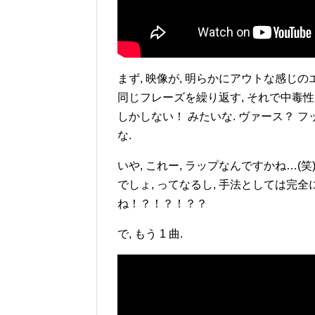
まず, 映像が, 明らかにアウトな感じのエフ
同じフレーズを繰り返す, それで中毒性
しかしない！ みたいな. ヴァース？ フッ
な.
いや, これー, ラップなんですかね…(笑)
でしょ, ってなるし, 手法としては完
ね！？！？！？？
で, もう 1 曲.