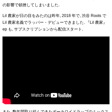
の影響で頓挫してしまいました.
Lil 農家が日の目をみたのは昨年, 2018 年で, 渋谷 Roots で
Lil 農家名義でラッパー・デビューできました. 『Lil 農家』
ep も, サブスクリプションから配信スタート.
また, 数年間取り組んできたボーカロイドラップのミックス