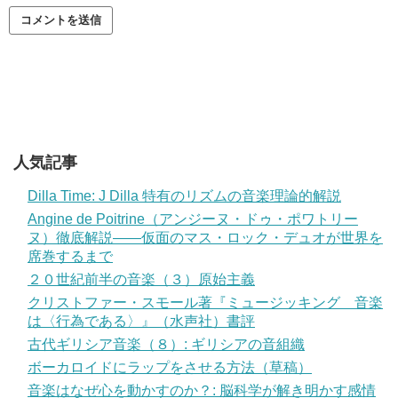
人気記事
Dilla Time: J Dilla 特有のリズムの音楽理論的解説
Angine de Poitrine（アンジーヌ・ドゥ・ポワトリー
ヌ）徹底解説——仮面のマス・ロック・デュオが世界を
席巻するまで
２０世紀前半の音楽（３）原始主義
クリストファー・スモール著『ミュージッキング 音楽
は〈行為である〉』（水声社）書評
古代ギリシア音楽（８）: ギリシアの音組織
ボーカロイドにラップをさせる方法（草稿）
音楽はなぜ心を動かすのか？: 脳科学が解き明かす感情