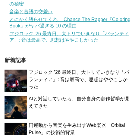
の秘密
音楽と言語の交差点
とにかく語らせてくれ！ Chance The Rapper『Coloring
Book』がヤバ過ぎる 10 の理由
フジロック '26 最終日、大トリでいきなり「パランティ
ア」: 音は最高で、思想はややこしかった
新着記事
フジロック ’26 最終日、大トリでいきなり「パ
ランティア」: 音は最高で、思想はややこしか
った
AIと対話していたら、自分自身の創作哲学が見
えてきた
円運動から音楽を生み出すWeb楽器「Orbital
Pulse」の技術的背景