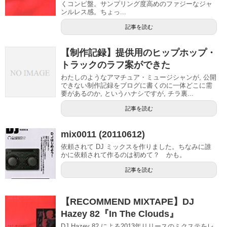
くコンピ盤。サンプリング度高めのファジーなジャ
ンルレス感。ちょっ...
記事を読む
【制作記録】提供用のヒップホップ・
トラックのラフ案ができた
わたしのようなアマチュア・ミュージシャンが, 公開
できない制作記録をブログに書くのに一体どこに需
要があるのか, というハナシですが, チラ裏...
記事を読む
mix0011 (20110612)
依頼されて DJ ミックスを作りました。ちなみに誰
かに依頼されて作るのは初めて？ かも。
記事を読む
【RECOMMEND MIXTAPE】DJ
Hazey 82『In The Clouds』
DJ Hazey 82 による2013年リリースのミクステをレ