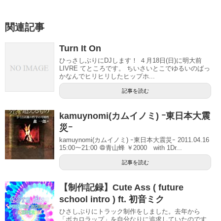
関連記事
Turn It On
ひっさしぶりにDJします！ ４月18日(日)に明大前
LIVRE てところです。 ちいさいとこでゆるいのばっ
かなんでヒリヒリしたヒップホ...
記事を読む
kamuynomi(カムイノミ) ｰ東日本大震
災ｰ
kamuynomi(カムイノミ) ｰ東日本大震災ｰ 2011.04.16
15:00～21:00 ＠青山蜂 ￥2000 with 1Dr...
記事を読む
【制作記録】Cute Ass ( future
school intro ) ft. 初音ミク
ひさしぶりにトラック制作をしました。去年から
「ボカロラップ」を自分なりに追求していたのです