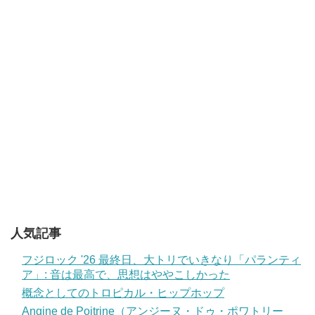
人気記事
フジロック '26 最終日、大トリでいきなり「パランティ
ア」: 音は最高で、思想はややこしかった
概念としてのトロピカル・ヒップホップ
Angine de Poitrine（アンジーヌ・ドゥ・ポワトリー