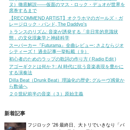
ヌ）徹底解説——仮面のマス・ロック・デュオが世界を
席巻するまで
【RECOMMEND ARTIST】オクラホマのガールズ・ガ
レージロック・バンド, The Daddyo’s
トランスのリズム: 音楽が誘発する「非日常的意識状
態」の文化現象学と神経科学
スーパーカー『Futurama』全曲レビュー: さよならジオ
シティーズ！ 過去記事一挙転載（９）
初心者のためのラップの歌詞の作り方 ( Radio Edit )
アゴーギクとは何か？: AI 時代に抗う音楽表現を豊かに
する演奏法
Dilla Beat（Drunk Beat）理論化の歴史: グルーヴ感覚か
ら数値へ
２０世紀前半の音楽（３）原始主義
新着記事
フジロック ’26 最終日、大トリでいきなり「パ