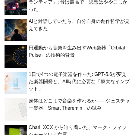
ランティア」: 音は最高で、思想はややこしか
った
AIと対話していたら、自分自身の創作哲学が見
えてきた
円運動から音楽を生み出すWeb楽器「Orbital
Pulse」の技術的背景
1日で4つの電子楽器を作った: GPT-5.6が変え
た楽器開発と、AI時代に必要な「膨大なインプ
ット」
身体はどこまで音楽を作れるか——ジェスチャ
ー楽器「Smart Theremin」の試み
Charli XCX から辿り着いた、マーク・フィッ
シャーという亡霊