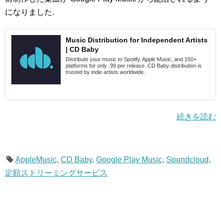
になりました.
Music Distribution for Independent Artists
| CD Baby
Distribute your music to Spotify, Apple Music, and 150+
platforms for only .99 per release. CD Baby distribution is
trusted by indie artists worldwide.
続きを読む
AppleMusic
,
CD Baby
,
Google Play Music
,
Soundcloud
,
定額ストリーミングサービス