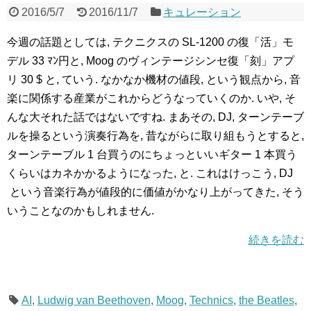
2016/5/7
2016/11/7
キュレーション
今週の話題としては, テクニクスの SL-1200 の復「活」モ
デル 33 ﾏﾝ円と, Moog のヴィンテージシンセ復「刻」アプ
リ 30 $ と, ていう. なかなか機材の値段, という観点から, 音
楽に関係する産業がこれからどうなっていくのか. いや, そ
んな大それた話ではないですね. まあその, DJ, ターンテーブ
ルを操るという演奏行為を, 昔ながらに取り組もうとすると,
ターンテーブル 1 台買うのにちょっといいギター 1 本買う
くらいはカネかかるようになった, と. これはけっこう, DJ
という音楽行為が値段的に価値がかなり上がってきた, そう
いうことなのかもしれません.
続きを読む
AI
,
Ludwig van Beethoven
,
Moog
,
Technics
,
the Beatles
,