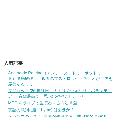
人気記事
Angine de Poitrine（アンジーヌ・ドゥ・ポワトリー
ヌ）徹底解説——仮面のマス・ロック・デュオが世界を
席巻するまで
フジロック '26 最終日、大トリでいきなり「パランティ
ア」: 音は最高で、思想はややこしかった
MPC をライブで生演奏する方法 6 選
英語の歌詞に韻 (rhyme) は必要か？
トランスのリズム: 音楽が誘発する「非日常的意識状