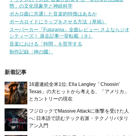
態」の文化現象学と神経科学
ボカロ曲に共通した音楽的特徴はあるか
ボーカロイドにラップをさせる方法（草稿）
スーパーカー『Futurama』全曲レビュー: さよならジオ
シティーズ！ 過去記事一挙転載（９）
音楽における「時間」を哲学する
制作記録〈神の國〉
新着記事
16週連続全米1位: Ella Langley「Choosin’
Texas」の大ヒットから考える、「アメリカ」
とカントリーの現在
フジロックでMassive Attackに衝撃を受けた人
へ: 日本語で読むテック右派・テクノリバタリ
アン入門