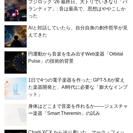
フジロック ’26 最終日、大トリでいきなり「パ
ランティア」: 音は最高で、思想はややこしか
った
AIと対話していたら、自分自身の創作哲学が見
えてきた
円運動から音楽を生み出すWeb楽器「Orbital
Pulse」の技術的背景
1日で4つの電子楽器を作った: GPT-5.6が変え
た楽器開発と、AI時代に必要な「膨大なインプ
ット」
身体はどこまで音楽を作れるか——ジェスチャ
ー楽器「Smart Theremin」の試み
Charli XCX から辿り着いた、マーク・フィッ