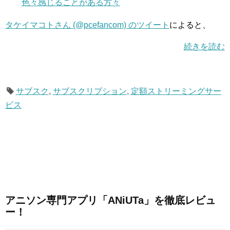
色々感じることがある方々
タケイマコトさん (@pcefancom) のツイート
によると、
続きを読む
サブスク
,
サブスクリプション
,
定額ストリーミングサー
ビス
アニソン専門アプリ「ANiUTa」を徹底レビュ
ー！