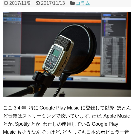
2017/11/9
2017/11/13
コラム
ここ 3,4 年, 特に Google Play Music に登録して以降, ほとん
ど音楽はストリーミングで聴いています. ただ, Apple Music
とか, Spotify とか, わたしの使用している Google Play
Music もそうなんですけど, どうしても日本のポピュラー音