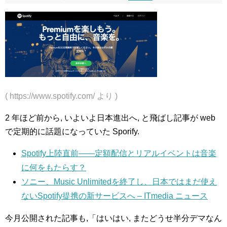
( https://www.spotify.com/ より )
2 年ほど前から, いよいよ日本進出へ, と飛ばし記事が web
で定期的に話題になっていた Sporify.
Spotify上陸直前――定額配信とリアルイベントは音楽
に何をもたらす？
ソニー、Music Unlimitedを終了し、日本ではまだ使え
ないSpotify提携の新サービスへ – ITmedia ニュース
今月公開された記事も,「はいはい, またどうせ半分デマなん