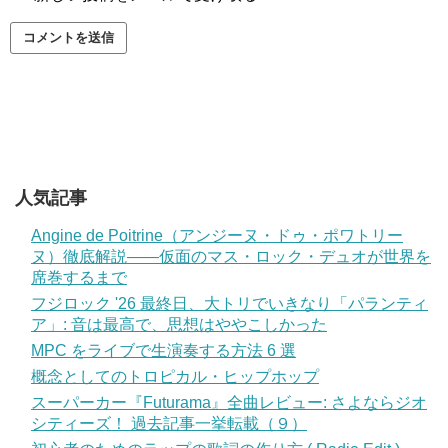
人気記事
Angine de Poitrine（アンジーヌ・ドゥ・ポワトリー
ヌ）徹底解説——仮面のマス・ロック・デュオが世界を
席巻するまで
フジロック '26 最終日、大トリでいきなり「パランティ
ア」: 音は最高で、思想はややこしかった
MPC をライブで生演奏する方法 6 選
概念としてのトロピカル・ヒップホップ
スーパーカー『Futurama』全曲レビュー: さよならジオ
シティーズ！ 過去記事一挙転載（９）