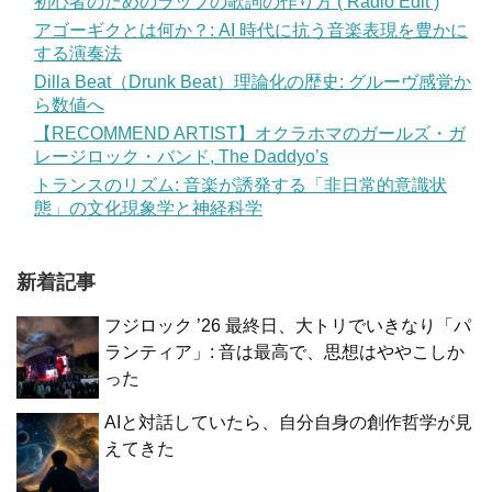
初心者のためのラップの歌詞の作り方 ( Radio Edit )
アゴーギクとは何か？: AI 時代に抗う音楽表現を豊かに
する演奏法
Dilla Beat（Drunk Beat）理論化の歴史: グルーヴ感覚か
ら数値へ
【RECOMMEND ARTIST】オクラホマのガールズ・ガ
レージロック・バンド, The Daddyo’s
トランスのリズム: 音楽が誘発する「非日常的意識状
態」の文化現象学と神経科学
新着記事
フジロック ’26 最終日、大トリでいきなり「パ
ランティア」: 音は最高で、思想はややこしか
った
AIと対話していたら、自分自身の創作哲学が見
えてきた