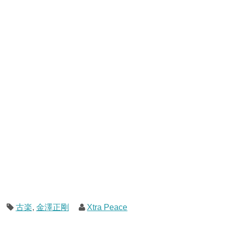
古楽
,
金澤正剛
Xtra Peace