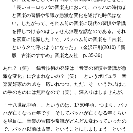
「長いヨーロッパの音楽史において、バッハの時代ほ
ど音楽の習慣や常識が急激な変化を遂げた時代はな
い。したがって、それ以前の音楽に現代の習慣や常識
を押しつけるのはしょせん無理な話なのである。それ
を素直に認識した上で、バッハ以前の音楽を「古楽」
という名で呼ぶようになった」
（金沢正剛(2010)『新
版 古楽のすすめ』音楽之友社 p. 35-36）
あれ？（笑） 録音技術の発達は「音楽の習慣や常識が急
激な変化」に含まれないの？（笑） というポピュラー音
楽愛好家のﾂｯｺﾐを一応いれつつ、ただ、そーいうﾂｯｺﾐはこ
の手のものには無粋なので（笑）、深入りはしませんが。
「十八世紀中頃」、というのは、1750年頃、つまり、バッ
ハが亡くなった年です。そしてバッハが亡くなる年くらい
を境目に、音楽の習慣や常識がどんどん変わっていったの
で、バッハ以前は古楽、ということにしましょう。という