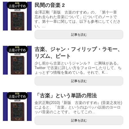
民間の音楽 2
金澤正剛『新版 古楽のすすめ』の、「第十一章
忘れ去られた音楽について」についてのノートで
す。第十一章に関しては、以下も参考にしてくださ
い。...
記事を読む
古楽、ジャン・フィリップ・ラモー、
リズム、ビート
少し前から古楽というジャンル？ に興味がある。
Twitter で古楽に詳しい方をフォローしたりして、ち
ょっとずつ情報を集めている。それで、K...
記事を読む
「古楽」という単語の用法
金沢正剛(2010)『新版 古楽のすすめ』(音楽之友社)
によると、「古楽」というのはバッハ以前のヨーロ
ッパ音楽のことです。 そしてこの...
記事を読む