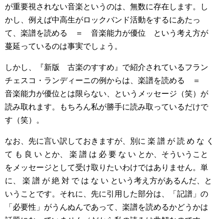
が重要視されない音楽というのは、無数に存在します。し
かし、例えば中高生がロックバンド活動をするにあたっ
て、楽譜を読める ＝ 音楽能力が優位 という考え方が
蔓延っているのは事実でしょう。
しかし、『新版 古楽のすすめ』で紹介されているフラン
チェスコ・ランディーニの例からは、楽譜を読める ＝
音楽能力が優位とは限らない、というメッセージ（笑）が
読み取れます。もちろん私が勝手に読み取っているだけで
す（笑）。
なお、先に言い訳しておきますが、別に 楽 譜 が 読 め な く
て も 良 い とか、 楽 譜 は 必 要 な い とか、そういうこと
をメッセージとして受け取りたいわけではありません。単
に、 楽 譜 が 絶 対 で は な い という考え方があるんだ、と
いうことです。それに、先に引用した部分は、「記譜」の
「必要性」がうんぬんであって、楽譜を読めるかどうかは