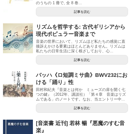
のうちの 1 冊で, 全 8 巻...
記事を読む
リズムを哲学する: 古代ギリシアから
現代ポピュラー音楽まで
音楽の世界において、リズムほど私たちの感覚に直
接訴えかける要素はほとんどありません。リズムは
私たちの日常生活に深く根ざしており、心...
記事を読む
バッハ《ロ短調ミサ曲》BWV232にお
ける「踊り」性
田村和紀夫『音楽とは何か ミューズの扉を開く七
つの鍵』（2012年、講談社）「第４章 音楽はリズ
ムである」のノートです。なお、当エントリー中...
記事を読む
[音楽書 近刊] 若林 暢『悪魔のすむ音
楽』