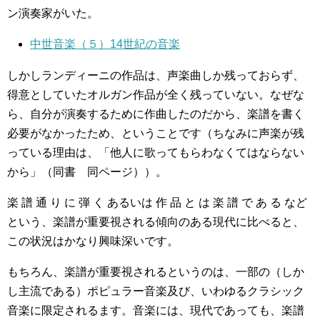
ン演奏家がいた。
中世音楽（５）14世紀の音楽
しかしランディーニの作品は、声楽曲しか残っておらず、
得意としていたオルガン作品が全く残っていない。なぜな
ら、自分が演奏するために作曲したのだから、楽譜を書く
必要がなかったため、ということです（ちなみに声楽が残
っている理由は、「他人に歌ってもらわなくてはならない
から」（同書 同ページ））。
楽 譜 通 り に 弾 く あるいは 作 品 と は 楽 譜 で あ る など
という、楽譜が重要視される傾向のある現代に比べると、
この状況はかなり興味深いです。
もちろん、楽譜が重要視されるというのは、一部の（しか
し主流である）ポピュラー音楽及び、いわゆるクラシック
音楽に限定されるます。音楽には、現代であっても、楽譜