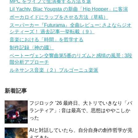
MPC をライブで生演奏する方法 6 選
Lil Yachty, Blac Yougsta の新曲「Hip Hopper」に客演
ボーカロイドにラップをさせる方法（草稿）
スーパーカー『Futurama』全曲レビュー: さよならジオ
シティーズ！ 過去記事一挙転載（９）
音楽における「時間」を哲学する
制作記録〈神の國〉
ベートーヴェン交響曲第5番のリズムと感情の風景 : 3段
階分析アプローチ
ルネサンス音楽（２）ブルゴーニュ楽派
新着記事
フジロック ’26 最終日、大トリでいきなり「パ
ランティア」: 音は最高で、思想はややこしか
った
AIと対話していたら、自分自身の創作哲学が見
えてきた