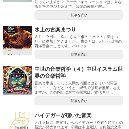
知っていますか？ アーティキュレーションは、単な
る音符の並びを超えて、音楽の表現や解...
記事を読む
水上の古楽まつり
８月１９日に、Kaor さん主催の「水上の古楽まつ
り」に参加してきました。 古楽とは、バッハ以前の
西洋音楽のことです。バロック...
記事を読む
中世の音楽哲学（４）中世イスラム世
界の音楽哲学
音楽と宇宙、そして人間の内面とはどういう関係
性・・・、などというと、現代では荒唐無稽に思え
ますが、この問いに対する探求は、古代ギリ...
記事を読む
ハイデガーが聴いた音楽
9 月 9 日に, 光文社からハイデガー『存在と時間』の
新訳が発売されます. 今回は中山元訳. 古典新訳文庫