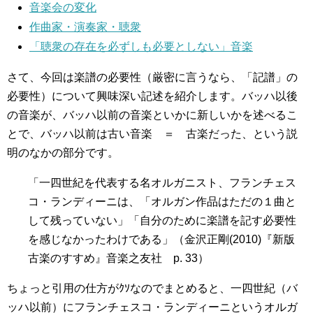
音楽会の変化
作曲家・演奏家・聴衆
「聴衆の存在を必ずしも必要としない」音楽
さて、今回は楽譜の必要性（厳密に言うなら、「記譜」の
必要性）について興味深い記述を紹介します。バッハ以後
の音楽が、バッハ以前の音楽といかに新しいかを述べるこ
とで、バッハ以前は古い音楽 ＝ 古楽だった、という説
明のなかの部分です。
「一四世紀を代表する名オルガニスト、フランチェス
コ・ランディーニは、「オルガン作品はただの１曲と
して残っていない」「自分のために楽譜を記す必要性
を感じなかったわけである」（金沢正剛(2010)『新版
古楽のすすめ』音楽之友社 p. 33）
ちょっと引用の仕方がｸｿなのでまとめると、一四世紀（バ
ッハ以前）にフランチェスコ・ランディーニというオルガ