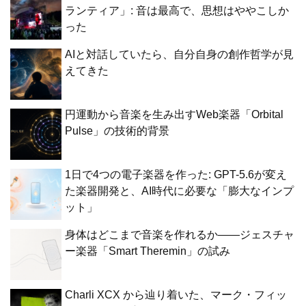
ランティア」: 音は最高で、思想はややこしか
った
AIと対話していたら、自分自身の創作哲学が見
えてきた
円運動から音楽を生み出すWeb楽器「Orbital
Pulse」の技術的背景
1日で4つの電子楽器を作った: GPT-5.6が変え
た楽器開発と、AI時代に必要な「膨大なインプ
ット」
身体はどこまで音楽を作れるか——ジェスチャ
ー楽器「Smart Theremin」の試み
Charli XCX から辿り着いた、マーク・フィッ