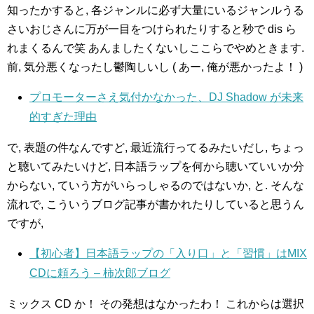
知ったかすると, 各ジャンルに必ず大量にいるジャンルうる
さいおじさんに万が一目をつけられたりすると秒で dis ら
れまくるんで笑 あんましたくないしここらでやめときます.
前, 気分悪くなったし鬱陶しいし ( あー, 俺が悪かったよ！ )
プロモーターさえ気付かなかった、DJ Shadow が未来
的すぎた理由
で, 表題の件なんですど, 最近流行ってるみたいだし, ちょっ
と聴いてみたいけど, 日本語ラップを何から聴いていいか分
からない, ていう方がいらっしゃるのではないか, と. そんな
流れで, こういうブログ記事が書かれたりしていると思うん
ですが,
【初心者】日本語ラップの「入り口」と「習慣」はMIX
CDに頼ろう – 柿次郎ブログ
ミックス CD か！ その発想はなかったわ！ これからは選択