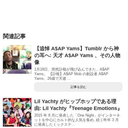
関連記事
【追悼 A$AP Yams】Tumblr から神
の耳へ: 天才 A$AP Yams 、その人物
像
1月18日、突然訃報が飛び込んできた、A$AP
Yams。 【訃報】A$AP Mob の創設者 A$AP
Yams、26歳で夭逝 ...
記事を読む
Lil Yachty がヒップホップである理
由: Lil Yachty『Teenage Emotions』
2015 年 8 月に発表した「One Night」がインターネ
ットを中心にカルト的な人気を集め, 続く昨年 3 月
に発表したミックステ...