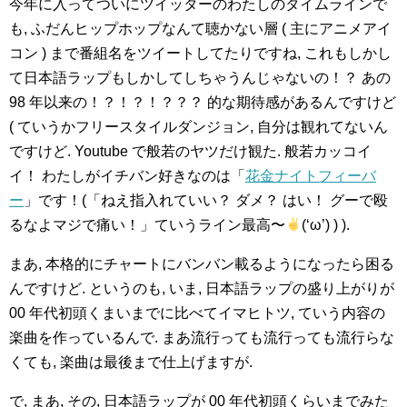
今年に入ってついにツイッターのわたしのタイムラインで
も, ふだんヒップホップなんて聴かない層 ( 主にアニメアイ
コン ) まで番組名をツイートしてたりですね, これもしかし
て日本語ラップもしかしてしちゃうんじゃないの！？ あの
98 年以来の！？！？！？？？ 的な期待感があるんですけど
( ていうかフリースタイルダンジョン, 自分は観れてないん
ですけど. Youtube で般若のヤツだけ観た. 般若カッコイ
イ！ わたしがイチバン好きなのは「
花金ナイトフィーバ
ー
」です！(「ねえ指入れていい？ ダメ？ はい！ グーで殴
るなよマジで痛い！」ていうライン最高〜
(‘ω’) ) ).
まあ, 本格的にチャートにバンバン載るようになったら困る
んですけど. というのも, いま, 日本語ラップの盛り上がりが
00 年代初頭くまいまでに比べてイマヒトツ, ていう内容の
楽曲を作っているんで. まあ流行っても流行っても流行らな
くても, 楽曲は最後まで仕上げますが.
で, まあ, その, 日本語ラップが 00 年代初頭くらいまでみた