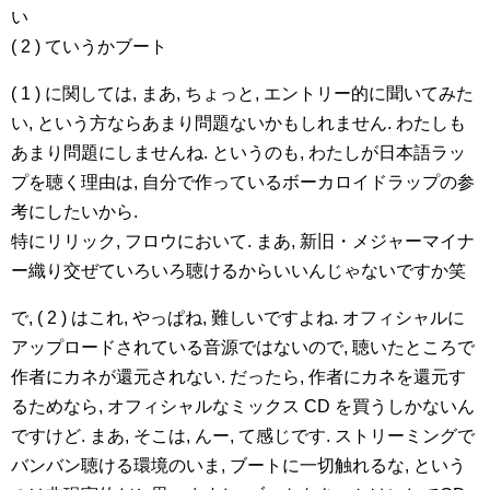
い
( 2 ) ていうかブート
( 1 ) に関しては, まあ, ちょっと, エントリー的に聞いてみた
い, という方ならあまり問題ないかもしれません. わたしも
あまり問題にしませんね. というのも, わたしが日本語ラッ
プを聴く理由は, 自分で作っているボーカロイドラップの参
考にしたいから.
特にリリック, フロウにおいて. まあ, 新旧・メジャーマイナ
ー織り交ぜていろいろ聴けるからいいんじゃないですか笑
で, ( 2 ) はこれ, やっぱね, 難しいですよね. オフィシャルに
アップロードされている音源ではないので, 聴いたところで
作者にカネが還元されない. だったら, 作者にカネを還元す
るためなら, オフィシャルなミックス CD を買うしかないん
ですけど. まあ, そこは, んー, て感じです. ストリーミングで
バンバン聴ける環境のいま, ブートに一切触れるな, という