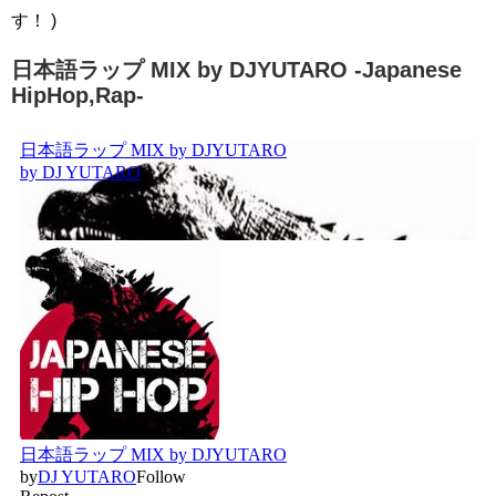
す！ )
日本語ラップ MIX by DJYUTARO -Japanese
HipHop,Rap-