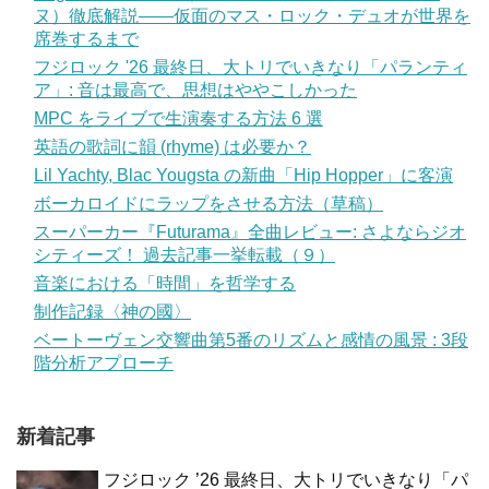
ヌ）徹底解説——仮面のマス・ロック・デュオが世界を
席巻するまで
フジロック '26 最終日、大トリでいきなり「パランティ
ア」: 音は最高で、思想はややこしかった
MPC をライブで生演奏する方法 6 選
英語の歌詞に韻 (rhyme) は必要か？
Lil Yachty, Blac Yougsta の新曲「Hip Hopper」に客演
ボーカロイドにラップをさせる方法（草稿）
スーパーカー『Futurama』全曲レビュー: さよならジオ
シティーズ！ 過去記事一挙転載（９）
音楽における「時間」を哲学する
制作記録〈神の國〉
ベートーヴェン交響曲第5番のリズムと感情の風景 : 3段
階分析アプローチ
新着記事
フジロック ’26 最終日、大トリでいきなり「パ