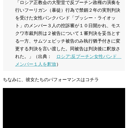
「ロシア正教会の大聖堂で反プーチン政権の演奏を
行いフーリガン（暴徒）行為で禁錮２年の実刑判決
を受けた女性パンクバンド「プッシー・ライオッ
ト」のメンバー３人の控訴審が１０日開かれ、モス
クワ市裁判所は２被告について１審判決を妥当とす
る一方、サムツェビッチ被告のみ執行猶予付きに変
更する判決を言い渡した。同被告は判決後に釈放さ
れた。」
（出典：
ロシア:反プーチン女性バンド
メンバー１人を釈放
）
ちな
みに、彼女たちのパフォーマンスはコチラ