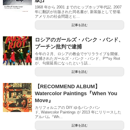
版]』
1968 年から 2001 までのヒップホップ年代記. 2007
年に翻訳が出版された同名書が, 新装版として登場.
アメリカの社会問題とヒ...
記事を読む
ロシアのガールズ・パンク・バンド、
プーチン批判で逮捕
今年の２月、ロシアの教会でゲリラライブを開催、
逮捕されたガールズ・パンク・バンド、P**sy Riot
が、勾留延長になったという話...
記事を読む
【RECOMMEND ALBUM】
Watercolor Paintings『When You
Move』
カリフォルニアの DIY ゆるパンクバン
ド, Watercolor Paintings が 2013 年にリリースした
アルバム『Wh...
記事を読む