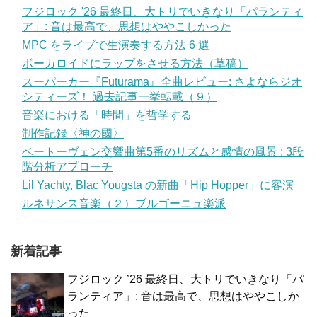
フジロック '26 最終日、大トリでいきなり「パランティ
ア」: 音は最高で、思想はややこしかった
MPC をライブで生演奏する方法 6 選
ボーカロイドにラップをさせる方法（草稿）
スーパーカー『Futurama』全曲レビュー: さよならジオ
シティーズ！ 過去記事一挙転載（９）
音楽における「時間」を哲学する
制作記録〈神の國〉
ベートーヴェン交響曲第5番のリズムと感情の風景 : 3段
階分析アプローチ
Lil Yachty, Blac Yougsta の新曲「Hip Hopper」に客演
ルネサンス音楽（２）ブルゴーニュ楽派
新着記事
フジロック ’26 最終日、大トリでいきなり「パ
ランティア」: 音は最高で、思想はややこしか
った