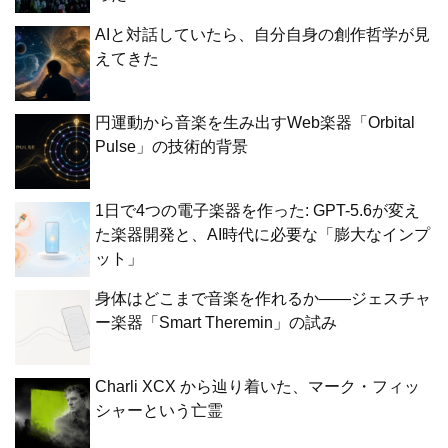
AIと対話していたら、自分自身の創作哲学が見
えてきた
円運動から音楽を生み出すWeb楽器「Orbital
Pulse」の技術的背景
1日で4つの電子楽器を作った: GPT-5.6が変え
た楽器開発と、AI時代に必要な「膨大なインプ
ット」
身体はどこまで音楽を作れるか——ジェスチャ
ー楽器「Smart Theremin」の試み
Charli XCX から辿り着いた、マーク・フィッ
シャーという亡霊