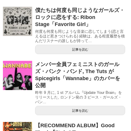
僕たちは何度も同じようなガールズ・
ロックに恋をする: Ribon
Stage「Favorite Girl」
何度も何度も同じような音楽に恋してしまう(恋と言
えるほど惹きつけられる) 経験は、ある程度履歴を積
んだリスナーの誰しもが持って...
記事を読む
メンバー全員フェミニストのガール
ズ・パンク・バンド, The Tuts が
Spicegirls「Wannabe」のカバーを
公開
昨年 9 月に, 1 st アルバム『Update Your Brain』を
リリースした, ロンドン発の 3 ピース・ガールズ・
パン...
記事を読む
【RECOMMEND ALBUM】Good