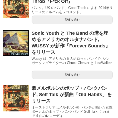
Throb『F*ck Off』
パンク。UK のバンド、Good Throb による 2014年リ
リースのアルバムをレコメンド。
記事を読む
Sonic Youth と The Band の溝を埋
めるアメリカのオルタナバンド,
WUSSY が新作『Forever Sounds』
をリリース
Wussy は, アメリカの 5 人組ロックバンドで, シン
ガーソングライターの Chuck Cleaver と LisaWalker
...
記事を読む
豪メルボルンのポップ・パンクバン
ド, Self Talk が新曲「Old Habits」を
リリース
オーストラリアはメルボルン発, パンチが効いた女性
ボーカルのポップ・パンクバンド Self Talk. これま
で 4 曲のレコーディ...