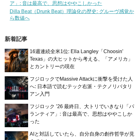
ア」: 音は最高で、思想はややこしかった
Dilla Beat（Drunk Beat）理論化の歴史: グルーヴ感覚か
ら数値へ
新着記事
16週連続全米1位: Ella Langley「Choosin’
Texas」の大ヒットから考える、「アメリカ」
とカントリーの現在
フジロックでMassive Attackに衝撃を受けた人
へ: 日本語で読むテック右派・テクノリバタリ
アン入門
フジロック ’26 最終日、大トリでいきなり「パ
ランティア」: 音は最高で、思想はややこしか
った
AIと対話していたら、自分自身の創作哲学が見