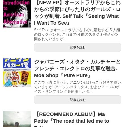
【NEW EP】オーストラリアからこれ
からの季節にぴったりのガールズ・ロ
ックが到着. Self Talk『Seeing What
I Want To See』
Self Talk はオーストラリアを中心に活動する 5 人組
のロックバンド. これまで 4 曲のスタジオ作品が公
開されていますが,...
記事を読む
ジャパニーズ・オタク・カルチャーと
フレンチ・エレクトロの見事な融合.
Moe Shop『Pure Pure』
ここで正直に言うと, アニソンはけっこう好きで聴い
ていますが, アニソンのリミクス, およびアニメのボ
イス・サンプリングを使用したダ...
記事を読む
【RECOMMEND ALBUM】Ma
Petite『The road that led me to