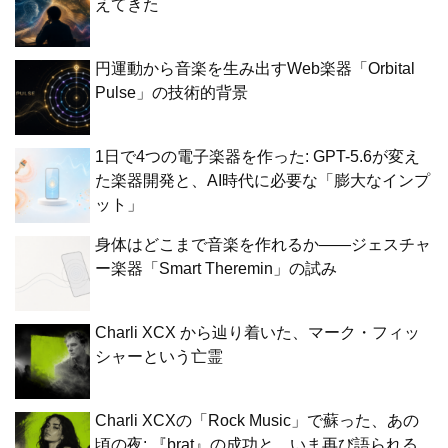
えてきた
円運動から音楽を生み出すWeb楽器「Orbital
Pulse」の技術的背景
1日で4つの電子楽器を作った: GPT-5.6が変え
た楽器開発と、AI時代に必要な「膨大なインプ
ット」
身体はどこまで音楽を作れるか——ジェスチャ
ー楽器「Smart Theremin」の試み
Charli XCX から辿り着いた、マーク・フィッ
シャーという亡霊
Charli XCXの「Rock Music」で蘇った、あの
頃の夜: 『brat』の成功と、いま再び語られる