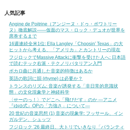
人気記事
Angine de Poitrine（アンジーヌ・ドゥ・ポワトリー
ヌ）徹底解説——仮面のマス・ロック・デュオが世界を
席巻するまで
16週連続全米1位: Ella Langley「Choosin’ Texas」の大
ヒットから考える、「アメリカ」とカントリーの現在
フジロックでMassive Attackに衝撃を受けた人へ: 日本語
で読むテック右派・テクノリバタリアン入門
ボカロ曲に共通した音楽的特徴はあるか
英語の歌詞に韻 (rhyme) は必要か？
トランスのリズム: 音楽が誘発する「非日常的意識状
態」の文化現象学と神経科学
〈せーのっ！〉でどこへ「飛びだす」のか —アニメ
『ゆゆ式』OPの「力強さ」について—
20 世紀の音楽思想 (1) 音楽の現象学: フッサール、イン
ガルデン、シュッツ
フジロック '26 最終日、大トリでいきなり「パランティ