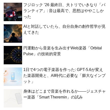
フジロック ’26 最終日、大トリでいきなり「パ
ランティア」: 音は最高で、思想はややこしか
った
AIと対話していたら、自分自身の創作哲学が見
えてきた
円運動から音楽を生み出すWeb楽器「Orbital
Pulse」の技術的背景
1日で4つの電子楽器を作った: GPT-5.6が変え
た楽器開発と、AI時代に必要な「膨大なインプ
ット」
身体はどこまで音楽を作れるか——ジェスチャ
ー楽器「Smart Theremin」の試み