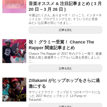
音楽オススメ & 注目記事まとめ ( 3 月
20 日 – 3 月 26 日 )
今週はたくさん, ありま〜す！ けっこう, インターネ
ットとか, プログラミングとか, そういうのと音楽.
みたいな記事が目につきまし...
記事を読む
祝！ グラミー受賞！ Chance The
Rapper 関連記事まとめ
Chance The Rapper が 2017 年のグラミー賞で, 最優
秀新人賞と最優秀ラップアルバム賞を受賞しました.
こ...
記事を読む
Zillakami がヒップホップをさらに過
激にする
サウンドクラウド・ラップが 1 つのキーワードにな
った 2017 年のヒップホップ. Lil Pump や
Tekashi6...
記事を読む