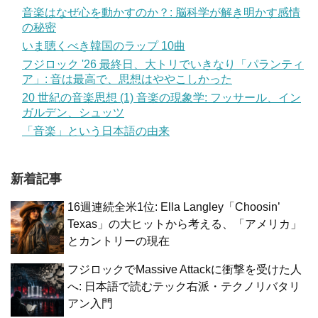
音楽はなぜ心を動かすのか？: 脳科学が解き明かす感情
の秘密
いま聴くべき韓国のラップ 10曲
フジロック '26 最終日、大トリでいきなり「パランティ
ア」: 音は最高で、思想はややこしかった
20 世紀の音楽思想 (1) 音楽の現象学: フッサール、イン
ガルデン、シュッツ
「音楽」という日本語の由来
新着記事
16週連続全米1位: Ella Langley「Choosin’
Texas」の大ヒットから考える、「アメリカ」
とカントリーの現在
フジロックでMassive Attackに衝撃を受けた人
へ: 日本語で読むテック右派・テクノリバタリ
アン入門