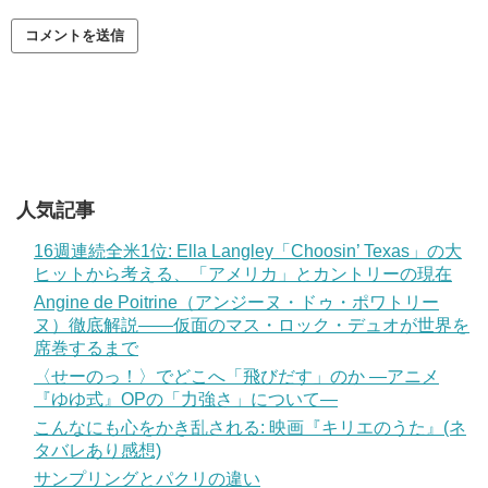
人気記事
16週連続全米1位: Ella Langley「Choosin’ Texas」の大
ヒットから考える、「アメリカ」とカントリーの現在
Angine de Poitrine（アンジーヌ・ドゥ・ポワトリー
ヌ）徹底解説——仮面のマス・ロック・デュオが世界を
席巻するまで
〈せーのっ！〉でどこへ「飛びだす」のか —アニメ
『ゆゆ式』OPの「力強さ」について—
こんなにも心をかき乱される: 映画『キリエのうた』(ネ
タバレあり感想)
サンプリングとパクリの違い