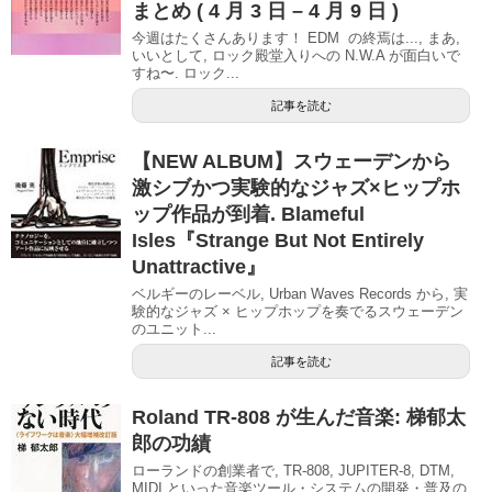
まとめ ( 4 月 3 日 – 4 月 9 日 )
今週はたくさんあります！ EDM の終焉は..., まあ,
いいとして, ロック殿堂入りへの N.W.A が面白いで
すね〜. ロック...
記事を読む
【NEW ALBUM】スウェーデンから
激シブかつ実験的なジャズ×ヒップホ
ップ作品が到着. Blameful
Isles『Strange But Not Entirely
Unattractive』
ベルギーのレーベル, Urban Waves Records から, 実
験的なジャズ × ヒップホップを奏でるスウェーデン
のユニット...
記事を読む
Roland TR-808 が生んだ音楽: 梯郁太
郎の功績
ローランドの創業者で, TR-808, JUPITER-8, DTM,
MIDI といった音楽ツール・システムの開発・普及の