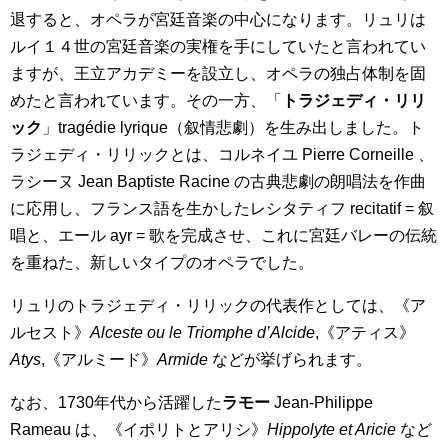
退すると、オペラが宮廷音楽の中心になります。リュリは
ルイ１４世の宮廷音楽の実権を手にしていたと言われてい
ますが、王立アカデミーを設立し、オペラの独占体制を固
めたと言われています。その一方、「
トラジェディ・リリ
ック
」tragédie lyrique（叙情悲劇）を生み出しました。ト
ラジェディ・リリックとは、コルネイユ Pierre Corneille 、
ラシーヌ Jean Baptiste Racine の古典悲劇の朗唱法を作曲
に応用し、フランス語を生かしたレシタティフ recitatif = 叙
唱と、エール ayr = 歌を完成させ、これに宮廷バレーの伝統
を重ねた、新しいタイプのオペラでした。
リュリのトラジェディ・リリックの代表作としては、《ア
ルセスト》
Alceste ou le Triomphe d’Alcide
,《アティス》
Atys
,《アルミード》
Armide
などが挙げられます。
なお、1730年代から活躍した
ラモー
Jean-Philippe
Rameau は、《イポリトとアリシ》
Hippolyte et Aricie
など