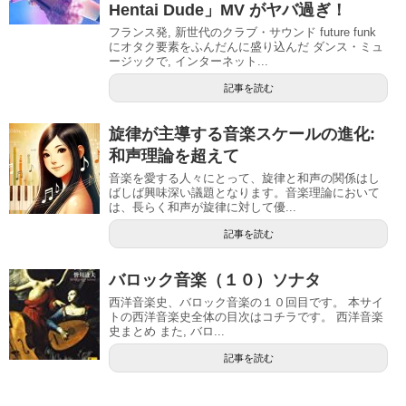
Hentai Dude」MV がヤバ過ぎ！
フランス発, 新世代のクラブ・サウンド future funk
にオタク要素をふんだんに盛り込んだ ダンス・ミュ
ージックで, インターネット...
記事を読む
旋律が主導する音楽スケールの進化:
和声理論を超えて
音楽を愛する人々にとって、旋律と和声の関係はし
ばしば興味深い議題となります。音楽理論において
は、長らく和声が旋律に対して優...
記事を読む
バロック音楽（１０）ソナタ
西洋音楽史、バロック音楽の１０回目です。 本サイ
トの西洋音楽史全体の目次はコチラです。 西洋音楽
史まとめ また, バロ...
記事を読む