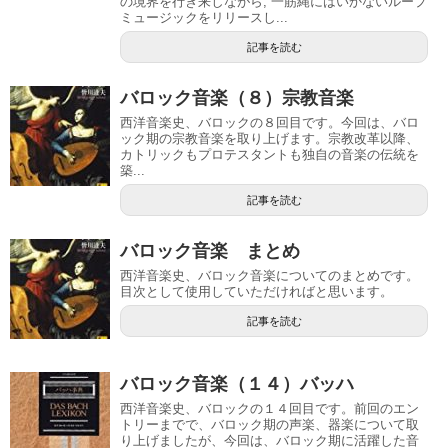
の境界を行き来しながら, 一筋縄にはいかないループ
ミュージックをリリースし...
記事を読む
バロック音楽（８）宗教音楽
西洋音楽史、バロックの８回目です。今回は、バロ
ック期の宗教音楽を取り上げます。宗教改革以降、
カトリックもプロテスタントも独自の音楽の伝統を
築...
記事を読む
バロック音楽 まとめ
西洋音楽史、バロック音楽についてのまとめです。
目次として使用していただければと思います。
記事を読む
バロック音楽（１４）バッハ
西洋音楽史、バロックの１４回目です。前回のエン
トリーまでで、バロック期の声楽、器楽について取
り上げましたが、今回は、バロック期に活躍した音