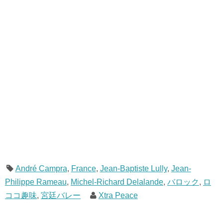
André Campra
,
France
,
Jean-Baptiste Lully
,
Jean-
Philippe Rameau
,
Michel-Richard Delalande
,
バロック
,
ロ
ココ趣味
,
宮廷バレー
Xtra Peace