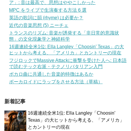
ア」: 音は最高で、思想はややこしかった
MPC をライブで生演奏する方法 6 選
英語の歌詞に韻 (rhyme) は必要か？
近代の音楽思想 (5) ニーチェ
トランスのリズム: 音楽が誘発する「非日常的意識状
態」の文化現象学と神経科学
16週連続全米1位: Ella Langley「Choosin’ Texas」の大
ヒットから考える、「アメリカ」とカントリーの現在
フジロックでMassive Attackに衝撃を受けた人へ: 日本語
で読むテック右派・テクノリバタリアン入門
ボカロ曲に共通した音楽的特徴はあるか
ボーカロイドにラップをさせる方法（草稿）
新着記事
16週連続全米1位: Ella Langley「Choosin’
Texas」の大ヒットから考える、「アメリカ」
とカントリーの現在