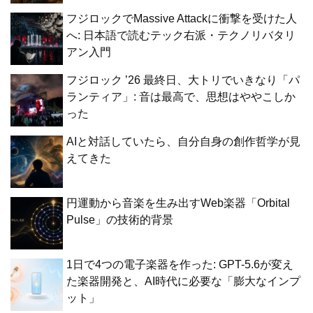
フジロックでMassive Attackに衝撃を受けた人
へ: 日本語で読むテック右派・テクノリバタリ
アン入門
フジロック ’26 最終日、大トリでいきなり「パ
ランティア」: 音は最高で、思想はややこしか
った
AIと対話していたら、自分自身の創作哲学が見
えてきた
円運動から音楽を生み出すWeb楽器「Orbital
Pulse」の技術的背景
1日で4つの電子楽器を作った: GPT-5.6が変え
た楽器開発と、AI時代に必要な「膨大なインプ
ット」