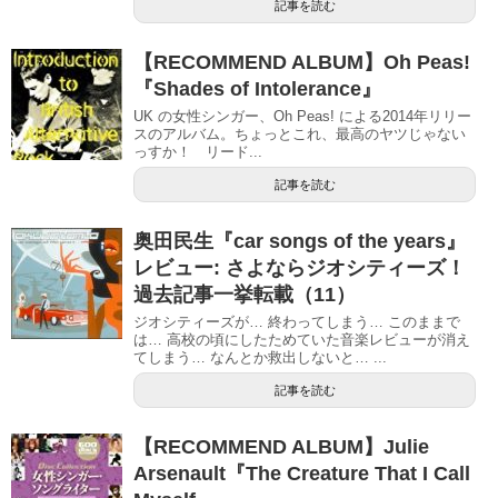
記事を読む
【RECOMMEND ALBUM】Oh Peas!
『Shades of Intolerance』
UK の女性シンガー、Oh Peas! による2014年リリー
スのアルバム。ちょっとこれ、最高のヤツじゃない
っすか！ リード...
記事を読む
奥田民生『car songs of the years』
レビュー: さよならジオシティーズ！
過去記事一挙転載（11）
ジオシティーズが… 終わってしまう… このままで
は… 高校の頃にしたためていた音楽レビューが消え
てしまう… なんとか救出しないと… ...
記事を読む
【RECOMMEND ALBUM】Julie
Arsenault『The Creature That I Call