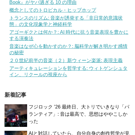
Book』がヤバ過ぎる 10 の理由
概念としてのトロピカル・ヒップホップ
トランスのリズム: 音楽が誘発する「非日常的意識状
態」の文化現象学と神経科学
アゴーギクとは何か？: AI 時代に抗う音楽表現を豊かに
する演奏法
音楽はなぜ心を動かすのか？: 脳科学が解き明かす感情
の秘密
２０世紀前半の音楽（２）新ウィーン楽派: 表現主義
アーティキュレーションを哲学する: ウィトゲンシュタ
イン、リクールの視座から
新着記事
フジロック ’26 最終日、大トリでいきなり「パ
ランティア」: 音は最高で、思想はややこしか
った
AIと対話していたら、自分自身の創作哲学が見