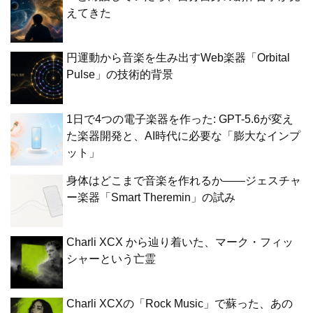
えてきた
円運動から音楽を生み出すWeb楽器「Orbital
Pulse」の技術的背景
1日で4つの電子楽器を作った: GPT-5.6が変え
た楽器開発と、AI時代に必要な「膨大なインプ
ット」
身体はどこまで音楽を作れるか——ジェスチャ
ー楽器「Smart Theremin」の試み
Charli XCX から辿り着いた、マーク・フィッ
シャーという亡霊
Charli XCXの「Rock Music」で蘇った、あの