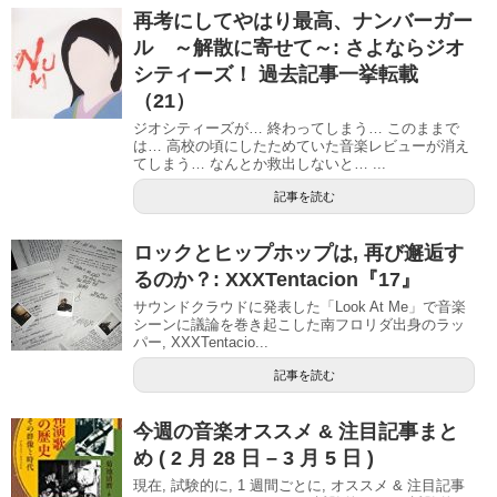
再考にしてやはり最高、ナンバーガー
ル ～解散に寄せて～: さよならジオ
シティーズ！ 過去記事一挙転載
（21）
ジオシティーズが… 終わってしまう… このままで
は… 高校の頃にしたためていた音楽レビューが消え
てしまう… なんとか救出しないと… ...
記事を読む
ロックとヒップホップは, 再び邂逅す
るのか？: XXXTentacion『17』
サウンドクラウドに発表した「Look At Me」で音楽
シーンに議論を巻き起こした南フロリダ出身のラッ
パー, XXXTentacio...
記事を読む
今週の音楽オススメ & 注目記事まと
め ( 2 月 28 日 – 3 月 5 日 )
現在, 試験的に, 1 週間ごとに, オススメ & 注目記事