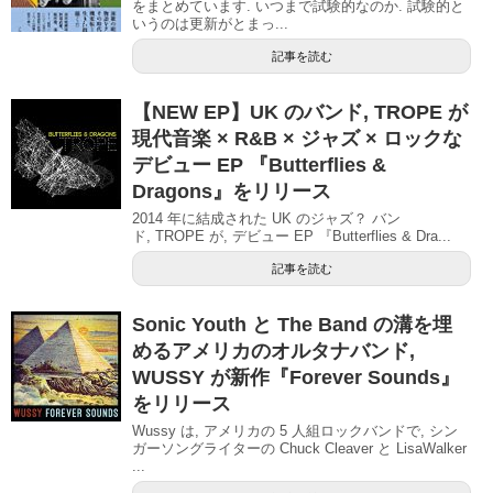
をまとめています. いつまで試験的なのか. 試験的と
いうのは更新がとまっ...
記事を読む
【NEW EP】UK のバンド, TROPE が
現代音楽 × R&B × ジャズ × ロックな
デビュー EP 『Butterflies &
Dragons』をリリース
2014 年に結成された UK のジャズ？ バン
ド, TROPE が, デビュー EP 『Butterflies & Dra...
記事を読む
Sonic Youth と The Band の溝を埋
めるアメリカのオルタナバンド,
WUSSY が新作『Forever Sounds』
をリリース
Wussy は, アメリカの 5 人組ロックバンドで, シン
ガーソングライターの Chuck Cleaver と LisaWalker
...