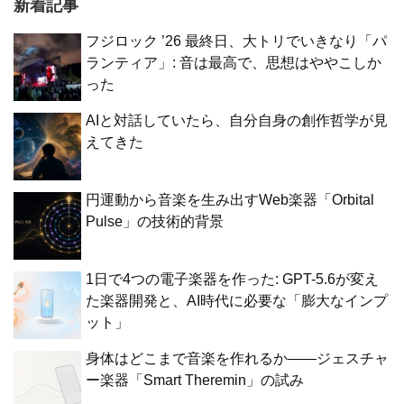
新着記事
フジロック ’26 最終日、大トリでいきなり「パ
ランティア」: 音は最高で、思想はややこしか
った
AIと対話していたら、自分自身の創作哲学が見
えてきた
円運動から音楽を生み出すWeb楽器「Orbital
Pulse」の技術的背景
1日で4つの電子楽器を作った: GPT-5.6が変え
た楽器開発と、AI時代に必要な「膨大なインプ
ット」
身体はどこまで音楽を作れるか——ジェスチャ
ー楽器「Smart Theremin」の試み