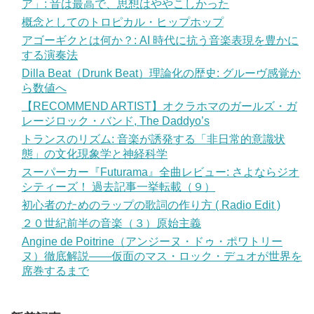
ア」: 音は最高で、思想はややこしかった
概念としてのトロピカル・ヒップホップ
アゴーギクとは何か？: AI 時代に抗う音楽表現を豊かに
する演奏法
Dilla Beat（Drunk Beat）理論化の歴史: グルーヴ感覚か
ら数値へ
【RECOMMEND ARTIST】オクラホマのガールズ・ガ
レージロック・バンド, The Daddyo’s
トランスのリズム: 音楽が誘発する「非日常的意識状
態」の文化現象学と神経科学
スーパーカー『Futurama』全曲レビュー: さよならジオ
シティーズ！ 過去記事一挙転載（９）
初心者のためのラップの歌詞の作り方 ( Radio Edit )
２０世紀前半の音楽（３）原始主義
Angine de Poitrine（アンジーヌ・ドゥ・ポワトリー
ヌ）徹底解説——仮面のマス・ロック・デュオが世界を
席巻するまで