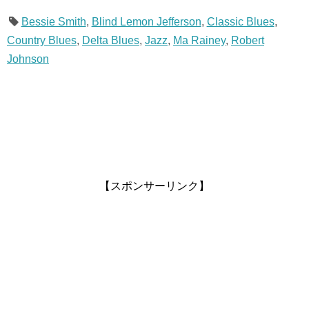
Bessie Smith
,
Blind Lemon Jefferson
,
Classic Blues
,
Country Blues
,
Delta Blues
,
Jazz
,
Ma Rainey
,
Robert
Johnson
【スポンサーリンク】