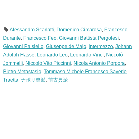
Alessandro Scarlatti
,
Domenico Cimarosa
,
Francesco
Durante
,
Francesco Feo
,
Giovanni Battista Pergolesi
,
Giovanni Paisiello
,
Giuseppe de Majo
,
intermezzo
,
Johann
Adolph Hasse
,
Leonardo Leo
,
Leonardo Vinci
,
Niccolò
Jommelli
,
Niccolò Vito Piccinni
,
Nicola Antonio Porpora
,
Pietro Metastasio
,
Tommaso Michele Francesco Saverio
Traetta
,
ナポリ楽派
,
前古典派