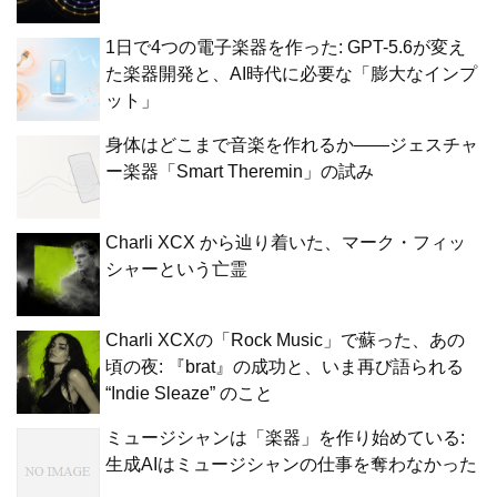
1日で4つの電子楽器を作った: GPT-5.6が変え
た楽器開発と、AI時代に必要な「膨大なインプ
ット」
身体はどこまで音楽を作れるか——ジェスチャ
ー楽器「Smart Theremin」の試み
Charli XCX から辿り着いた、マーク・フィッ
シャーという亡霊
Charli XCXの「Rock Music」で蘇った、あの
頃の夜: 『brat』の成功と、いま再び語られる
“Indie Sleaze” のこと
ミュージシャンは「楽器」を作り始めている:
生成AIはミュージシャンの仕事を奪わなかった