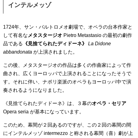
インテルメッゾ
1724年、サン・バルトロメオ劇場で、オペラの台本作家と
して有名な
メタスタージオ
Pietro Metastasio の最初の劇作
品である
《見捨てられたディドーネ》
La Didone
abbandonata
が上演されました。
この後、メタスタージオの作品は多くの作曲家によって作
曲され、広くヨーロッパで上演されることになったそうで
す。それに伴い、ナポリ楽派のオペラもヨーロッパ中で演
奏されるようになりました。
《見捨てられたディドーネ》は、３幕の
オペラ・セリア
Opera seria が基本になっています。
このため、幕間が２回あるのですが、この２回の幕間の間
にインテルメッゾ intermezzo と称される幕間（喜）劇が上