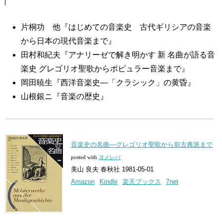
片桐功 他『はじめての音楽史 古代ギリシアの音楽
から日本の現代音楽まで』
田村和紀夫『アナリーゼで解き明かす 新 名曲が語る音
楽史 グレゴリオ聖歌からポピュラー音楽まで』
岡田暁生『西洋音楽史―「クラシック」の黄昏』
山根銀ニ『音楽の歴史』
音楽史の名曲―グレゴリオ聖歌から前古典派まで
posted with
ヨメレバ
美山 良夫 春秋社 1981-05-01
Amazon
Kindle
楽天ブックス
7net