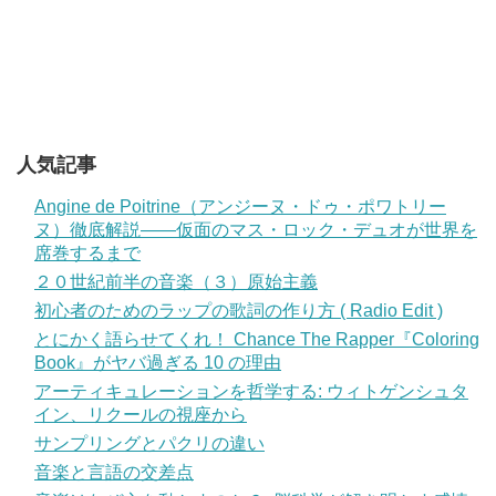
人気記事
Angine de Poitrine（アンジーヌ・ドゥ・ポワトリー
ヌ）徹底解説——仮面のマス・ロック・デュオが世界を
席巻するまで
２０世紀前半の音楽（３）原始主義
初心者のためのラップの歌詞の作り方 ( Radio Edit )
とにかく語らせてくれ！ Chance The Rapper『Coloring
Book』がヤバ過ぎる 10 の理由
アーティキュレーションを哲学する: ウィトゲンシュタ
イン、リクールの視座から
サンプリングとパクリの違い
音楽と言語の交差点