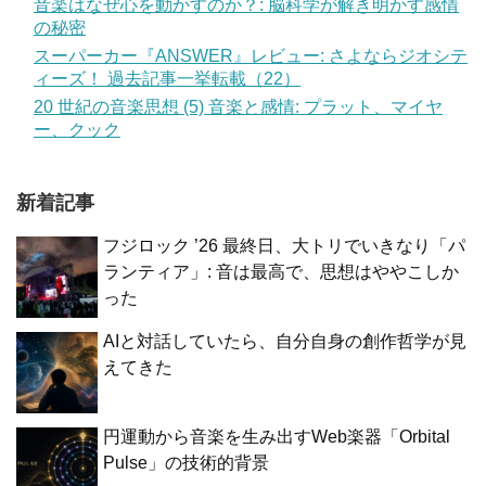
音楽はなぜ心を動かすのか？: 脳科学が解き明かす感情
の秘密
スーパーカー『ANSWER』レビュー: さよならジオシテ
ィーズ！ 過去記事一挙転載（22）
20 世紀の音楽思想 (5) 音楽と感情: プラット、マイヤ
ー、クック
新着記事
フジロック ’26 最終日、大トリでいきなり「パ
ランティア」: 音は最高で、思想はややこしか
った
AIと対話していたら、自分自身の創作哲学が見
えてきた
円運動から音楽を生み出すWeb楽器「Orbital
Pulse」の技術的背景