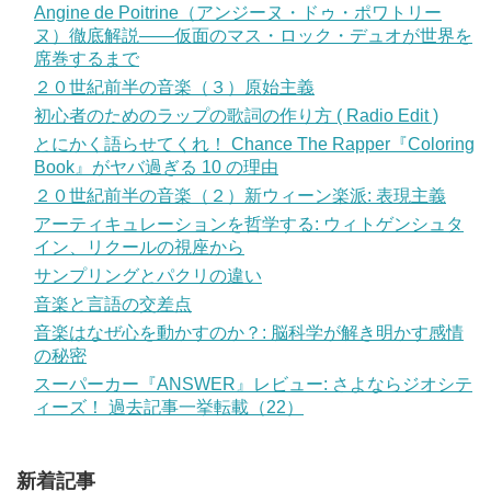
Angine de Poitrine（アンジーヌ・ドゥ・ポワトリー
ヌ）徹底解説——仮面のマス・ロック・デュオが世界を
席巻するまで
２０世紀前半の音楽（３）原始主義
初心者のためのラップの歌詞の作り方 ( Radio Edit )
とにかく語らせてくれ！ Chance The Rapper『Coloring
Book』がヤバ過ぎる 10 の理由
２０世紀前半の音楽（２）新ウィーン楽派: 表現主義
アーティキュレーションを哲学する: ウィトゲンシュタ
イン、リクールの視座から
サンプリングとパクリの違い
音楽と言語の交差点
音楽はなぜ心を動かすのか？: 脳科学が解き明かす感情
の秘密
スーパーカー『ANSWER』レビュー: さよならジオシテ
ィーズ！ 過去記事一挙転載（22）
新着記事