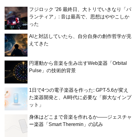
フジロック ’26 最終日、大トリでいきなり「パ
ランティア」: 音は最高で、思想はややこしか
った
AIと対話していたら、自分自身の創作哲学が見
えてきた
円運動から音楽を生み出すWeb楽器「Orbital
Pulse」の技術的背景
1日で4つの電子楽器を作った: GPT-5.6が変え
た楽器開発と、AI時代に必要な「膨大なインプ
ット」
身体はどこまで音楽を作れるか——ジェスチャ
ー楽器「Smart Theremin」の試み