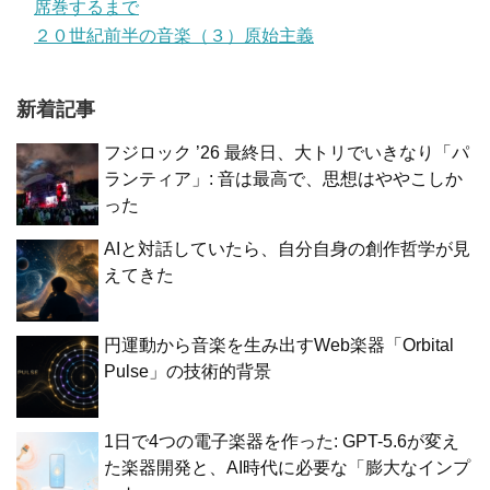
席巻するまで
２０世紀前半の音楽（３）原始主義
新着記事
フジロック ’26 最終日、大トリでいきなり「パ
ランティア」: 音は最高で、思想はややこしか
った
AIと対話していたら、自分自身の創作哲学が見
えてきた
円運動から音楽を生み出すWeb楽器「Orbital
Pulse」の技術的背景
1日で4つの電子楽器を作った: GPT-5.6が変え
た楽器開発と、AI時代に必要な「膨大なインプ