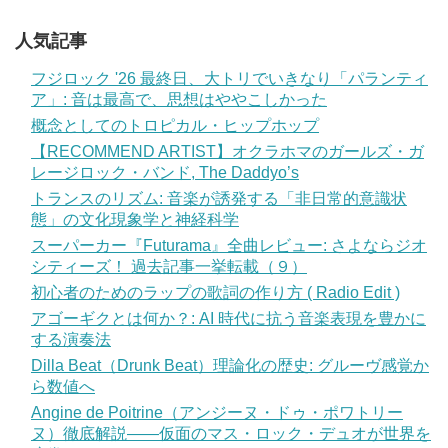
人気記事
フジロック '26 最終日、大トリでいきなり「パランティ
ア」: 音は最高で、思想はややこしかった
概念としてのトロピカル・ヒップホップ
【RECOMMEND ARTIST】オクラホマのガールズ・ガ
レージロック・バンド, The Daddyo’s
トランスのリズム: 音楽が誘発する「非日常的意識状
態」の文化現象学と神経科学
スーパーカー『Futurama』全曲レビュー: さよならジオ
シティーズ！ 過去記事一挙転載（９）
初心者のためのラップの歌詞の作り方 ( Radio Edit )
アゴーギクとは何か？: AI 時代に抗う音楽表現を豊かに
する演奏法
Dilla Beat（Drunk Beat）理論化の歴史: グルーヴ感覚か
ら数値へ
Angine de Poitrine（アンジーヌ・ドゥ・ポワトリー
ヌ）徹底解説——仮面のマス・ロック・デュオが世界を