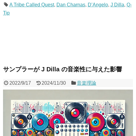
A Tribe Called Quest
,
Dan Charnas
,
D’Angelo
,
J Dilla
,
Q-
Tip
サンプラーが J Dilla の音楽性に与えた影響
2022/9/17
2024/11/30
音楽理論