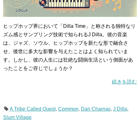
ヒップホップ界において「Dilla Time」と称される独特なリ
ズム感とサンプリング技術で知られるJ Dilla。彼の音楽
は、ジャズ、ソウル、ヒップホップを新たな形で融合さ
せ、後世に多大な影響を与えたことはよく知られていま
す。しかし、彼の人生には壮絶な闘病生活という側面があ
ったことをご存じでしょうか？
続きを読む
A Tribe Called Quest
,
Common
,
Dan Charnas
,
J Dilla
,
Slum Village