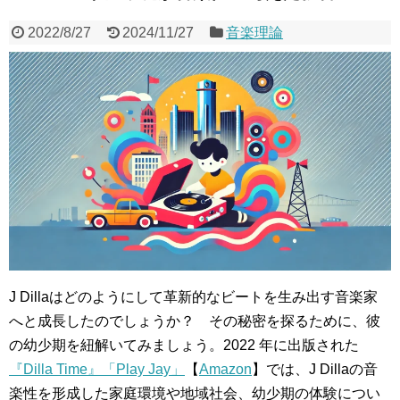
2022/8/27
2024/11/27
音楽理論
J Dillaはどのようにして革新的なビートを生み出す音楽家
へと成長したのでしょうか？ その秘密を探るために、彼
の幼少期を紐解いてみましょう。2022 年に出版された
『Dilla Time』「Play Jay」
【
Amazon
】では、J Dillaの音
楽性を形成した家庭環境や地域社会、幼少期の体験につい