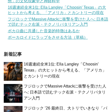
態」の文化現象学と神経科学
16週連続全米1位: Ella Langley「Choosin’ Texas」の大
ヒットから考える、「アメリカ」とカントリーの現在
フジロックでMassive Attackに衝撃を受けた人へ: 日本語
で読むテック右派・テクノリバタリアン入門
ボカロ曲に共通した音楽的特徴はあるか
ボーカロイドにラップをさせる方法（草稿）
新着記事
16週連続全米1位: Ella Langley「Choosin’
Texas」の大ヒットから考える、「アメリカ」
とカントリーの現在
フジロックでMassive Attackに衝撃を受けた人
へ: 日本語で読むテック右派・テクノリバタリ
アン入門
フジロック ’26 最終日、大トリでいきなり「パ