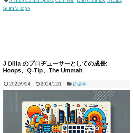
A Tribe Called Quest
,
Common
,
Dan Charnas
,
J Dilla
,
Slum Village
J Dilla のプロヂューサーとしての成長:
Hoops、Q-Tip、The Ummah
2022/9/24
2024/12/1
音楽学