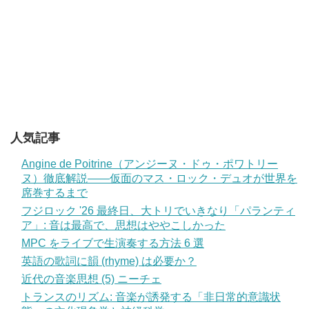
人気記事
Angine de Poitrine（アンジーヌ・ドゥ・ポワトリー
ヌ）徹底解説——仮面のマス・ロック・デュオが世界を
席巻するまで
フジロック '26 最終日、大トリでいきなり「パランティ
ア」: 音は最高で、思想はややこしかった
MPC をライブで生演奏する方法 6 選
英語の歌詞に韻 (rhyme) は必要か？
近代の音楽思想 (5) ニーチェ
トランスのリズム: 音楽が誘発する「非日常的意識状