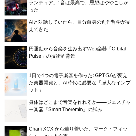
ランティア」: 音は最高で、思想はややこしか
った
AIと対話していたら、自分自身の創作哲学が見
えてきた
円運動から音楽を生み出すWeb楽器「Orbital
Pulse」の技術的背景
1日で4つの電子楽器を作った: GPT-5.6が変え
た楽器開発と、AI時代に必要な「膨大なインプ
ット」
身体はどこまで音楽を作れるか——ジェスチャ
ー楽器「Smart Theremin」の試み
Charli XCX から辿り着いた、マーク・フィッ