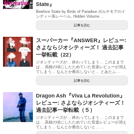
State』
Beehive State by Birds of Paradise ボルチモアのイ
ンディー系レーベル, Hidden Volume ...
記事を読む
スーパーカー『ANSWER』レビュー:
さよならジオシティーズ！ 過去記事
一挙転載（22）
ジオシティーズが… 終わってしまう… このままで
は… 高校の頃にしたためていた音楽レビューが消え
てしまう… なんとか救出しないと… とあたふ...
記事を読む
Dragon Ash『Viva La Revolution』
レビュー: さよならジオシティーズ！
過去記事一挙転載（５）
ジオシティーズが… 終わってしまう… このままで
は… 高校の頃にしたためていた音楽レビューが消え
てしまう… なんとか救出しないと… ...