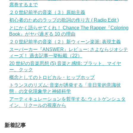
席巻するまで
２０世紀前半の音楽（３）原始主義
初心者のためのラップの歌詞の作り方 ( Radio Edit )
とにかく語らせてくれ！ Chance The Rapper『Coloring
Book』がヤバ過ぎる 10 の理由
２０世紀前半の音楽（２）新ウィーン楽派: 表現主義
スーパーカー『ANSWER』レビュー: さよならジオシテ
ィーズ！ 過去記事一挙転載（22）
20 世紀の音楽思想 (5) 音楽と感情: プラット、マイヤ
ー、クック
概念としてのトロピカル・ヒップホップ
トランスのリズム: 音楽が誘発する「非日常的意識状
態」の文化現象学と神経科学
アーティキュレーションを哲学する: ウィトゲンシュタ
イン、リクールの視座から
新着記事