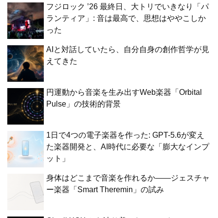
フジロック ’26 最終日、大トリでいきなり「パ
ランティア」: 音は最高で、思想はややこしか
った
AIと対話していたら、自分自身の創作哲学が見
えてきた
円運動から音楽を生み出すWeb楽器「Orbital
Pulse」の技術的背景
1日で4つの電子楽器を作った: GPT-5.6が変え
た楽器開発と、AI時代に必要な「膨大なインプ
ット」
身体はどこまで音楽を作れるか——ジェスチャ
ー楽器「Smart Theremin」の試み