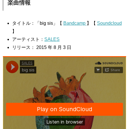
楽曲情報
タイトル：「big sis」【
Bandcamp
】【
Soundcloud
】
アーティスト：
SALES
リリース： 2015 年 8 月 3 日