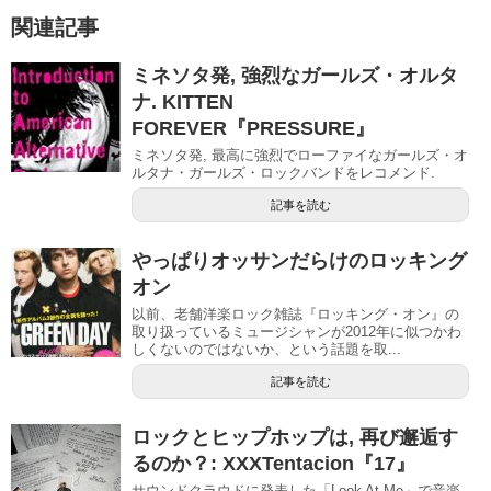
関連記事
ミネソタ発, 強烈なガールズ・オルタ
ナ. KITTEN
FOREVER『PRESSURE』
ミネソタ発, 最高に強烈でローファイなガールズ・オ
ルタナ・ガールズ・ロックバンドをレコメンド.
記事を読む
やっぱりオッサンだらけのロッキング
オン
以前、老舗洋楽ロック雑誌『ロッキング・オン』の
取り扱っているミュージシャンが2012年に似つかわ
しくないのではないか、という話題を取...
記事を読む
ロックとヒップホップは, 再び邂逅す
るのか？: XXXTentacion『17』
サウンドクラウドに発表した「Look At Me」で音楽