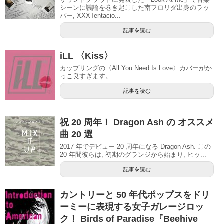
シーンに議論を巻き起こした南フロリダ出身のラッ
パー, XXXTentacio...
記事を読む
iLL 〈Kiss〉
カップリングの〈All You Need Is Love〉カバーがか
っこ良すぎます。
記事を読む
祝 20 周年！ Dragon Ash の オススメ
曲 20 選
2017 年でデビュー 20 周年になる Dragon Ash. この
20 年間彼らは, 初期のグランジから始まり, ヒッ...
記事を読む
カントリーと 50 年代ポップスをドリ
ーミーに表現する女子ガレージロッ
ク！ Birds of Paradise『Beehive