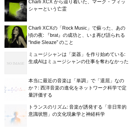
Charli XCX から辿り着いた、マーク・フィッ
シャーという亡霊
Charli XCXの「Rock Music」で蘇った、あの
頃の夜: 『brat』の成功と、いま再び語られる
“Indie Sleaze” のこと
ミュージシャンは「楽器」を作り始めている:
生成AIはミュージシャンの仕事を奪わなかった
本当に最近の音楽は「単調」で「退屈」なの
か？: 西洋音楽の進化をネットワーク科学で定
量評価する
トランスのリズム: 音楽が誘発する「非日常的
意識状態」の文化現象学と神経科学