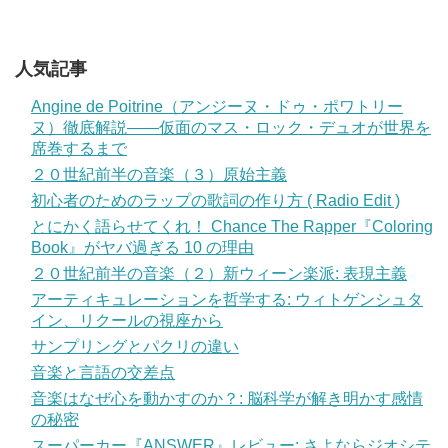
人気記事
Angine de Poitrine（アンジーヌ・ドゥ・ポワトリー
ヌ）徹底解説——仮面のマス・ロック・デュオが世界を
席巻するまで
２０世紀前半の音楽（３）原始主義
初心者のためのラップの歌詞の作り方 ( Radio Edit )
とにかく語らせてくれ！ Chance The Rapper『Coloring
Book』がヤバ過ぎる 10 の理由
２０世紀前半の音楽（２）新ウィーン楽派: 表現主義
アーティキュレーションを哲学する: ウィトゲンシュタ
イン、リクールの視座から
サンプリングとパクリの違い
音楽と言語の交差点
音楽はなぜ心を動かすのか？: 脳科学が解き明かす感情
の秘密
スーパーカー『ANSWER』レビュー: さよならジオシテ