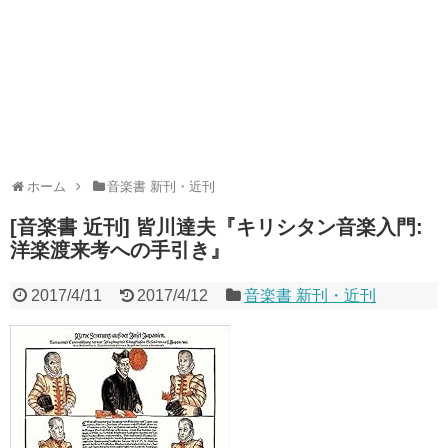
ホーム
音楽書 新刊・近刊
[音楽書 近刊] 皆川達夫『キリシタン音楽入門:
洋楽渡来考への手引き』
2017/4/11
2017/4/12
音楽書 新刊・近刊