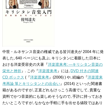
中世・ルネサンス音楽の権威である皆川達夫が 2004 年に発
表した, 640 ページにも及ぶ, キリシタンに着眼した日本に
おける洋楽受容史の大著『
洋楽渡来考: ―キリシタン音楽の
栄光と挫折
』. この『
洋楽渡来考
』には,
DVD 付きの関連
CD ボックス
(『
洋楽渡来考
』(2006) ) や, 続編の『
洋楽渡来
考再論 箏とキリシタンとの出会い
』(2014) といった関連書
籍があるのですが, 正直どれもけっこう高価でして, 貴重な
資料でかつ音楽的にも楽しめそうなので, 手許に持っておき
たいところですが, なかなか手軽に手を出せる値段ではあり