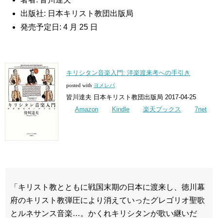
出版社: 日本キリスト教団出版局
発売予定日: 4 月 25 日
キリシタン音楽入門: 洋楽渡来考への手引き
posted with
ヨメレバ
皆川達夫 日本キリスト教団出版局 2017-04-25
Amazon
Kindle
楽天ブックス
7net
「キリスト教とともに戦国末期の日本に渡来し、徳川幕
府のキリスト教弾圧により消えていったグレゴリオ聖歌
とルネサンス音楽…。かくれキリシタンが歌い継いだ