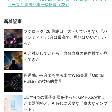
ィーズ！ 過去記事一挙転載（22）
新着記事
フジロック ’26 最終日、大トリでいきなり「パ
ランティア」: 音は最高で、思想はややこしか
った
AIと対話していたら、自分自身の創作哲学が見
えてきた
円運動から音楽を生み出すWeb楽器「Orbital
Pulse」の技術的背景
1日で4つの電子楽器を作った: GPT-5.6が変え
た楽器開発と、AI時代に必要な「膨大なインプ
ット」