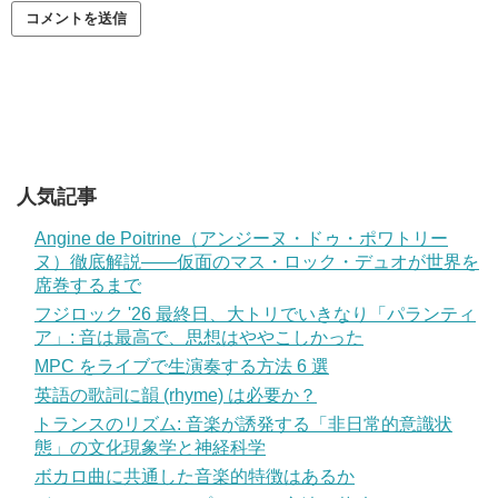
人気記事
Angine de Poitrine（アンジーヌ・ドゥ・ポワトリー
ヌ）徹底解説——仮面のマス・ロック・デュオが世界を
席巻するまで
フジロック '26 最終日、大トリでいきなり「パランティ
ア」: 音は最高で、思想はややこしかった
MPC をライブで生演奏する方法 6 選
英語の歌詞に韻 (rhyme) は必要か？
トランスのリズム: 音楽が誘発する「非日常的意識状
態」の文化現象学と神経科学
ボカロ曲に共通した音楽的特徴はあるか