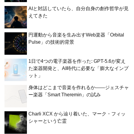
AIと対話していたら、自分自身の創作哲学が見
えてきた
円運動から音楽を生み出すWeb楽器「Orbital
Pulse」の技術的背景
1日で4つの電子楽器を作った: GPT-5.6が変え
た楽器開発と、AI時代に必要な「膨大なインプ
ット」
身体はどこまで音楽を作れるか——ジェスチャ
ー楽器「Smart Theremin」の試み
Charli XCX から辿り着いた、マーク・フィッ
シャーという亡霊