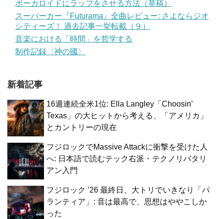
ボーカロイドにラップをさせる方法（草稿）
スーパーカー『Futurama』全曲レビュー: さよならジオ
シティーズ！ 過去記事一挙転載（９）
音楽における「時間」を哲学する
制作記録〈神の國〉
新着記事
16週連続全米1位: Ella Langley「Choosin’
Texas」の大ヒットから考える、「アメリカ」
とカントリーの現在
フジロックでMassive Attackに衝撃を受けた人
へ: 日本語で読むテック右派・テクノリバタリ
アン入門
フジロック ’26 最終日、大トリでいきなり「パ
ランティア」: 音は最高で、思想はややこしか
った