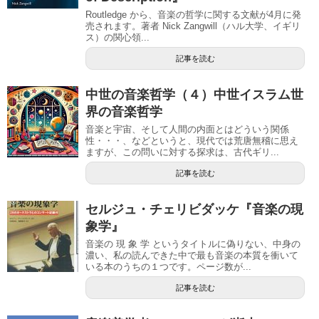
Routledge から、音楽の哲学に関する文献が4月に発
売されます。著者 Nick Zangwill（ハル大学、イギリ
ス）の関心領...
記事を読む
中世の音楽哲学（４）中世イスラム世
界の音楽哲学
音楽と宇宙、そして人間の内面とはどういう関係
性・・・、などというと、現代では荒唐無稽に思え
ますが、この問いに対する探求は、古代ギリ...
記事を読む
セルジュ・チェリビダッケ『音楽の現
象学』
音楽の 現 象 学 というタイトルに偽りない、中身の
濃い、私の読んできた中で最も音楽の本質を衝いて
いる本のうちの１つです。ページ数が...
記事を読む