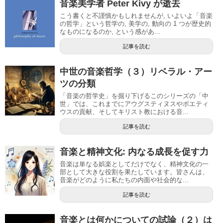
音楽美学者 Peter Kivy が逝去
こう書くと不謹慎かもしれませんが, いよいよ「音楽
の哲学」という哲学の, 美学の, 動向の 1 つが歴史的
なものになるのか, という感があ...
記事を読む
中世の音楽哲学（３）リベラル・アー
ツの分類
「音楽の哲学史」を掘り下げるこのシリーズの「中
世」では、これまでにアウグスティヌスやボエティ
ウスの貢献、そしてキリスト教における音...
記事を読む
音楽と精神文化: 内なる成長を促す力
音楽は単なる娯楽としてだけでなく、精神文化の一
部として大きな役割を果たしています。皆さんは、
音楽がどのように私たちの内面や社会的な...
記事を読む
音楽とは何かについての試論（２）は