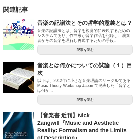
関連記事
音楽の記譜法とその哲学的意義とは？
音楽の記譜法とは、音楽を視覚的に表現するための
システムであり、作曲家が音楽作品を記録し、演奏
者がその音楽を理解し再現するための手段...
記事を読む
音楽とは何かについての試論（１）目
次
以下は、2012年に小さな音楽理論のサークルである
Music Theory Workshop Japan で発表した「音楽と
は何か...
記事を読む
【音楽書 近刊】Nick
Zangwill『Music and Aesthetic
Reality: Formalism and the Limits
of Description』