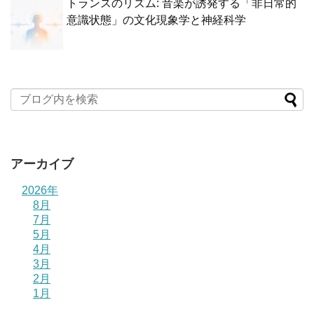
トランスのリズム: 音楽が誘発する「非日常的
意識状態」の文化現象学と神経科学
アーカイブ
2026年
8月
7月
5月
4月
3月
2月
1月