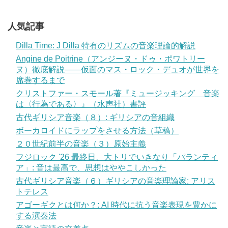
人気記事
Dilla Time: J Dilla 特有のリズムの音楽理論的解説
Angine de Poitrine（アンジーヌ・ドゥ・ポワトリー
ヌ）徹底解説——仮面のマス・ロック・デュオが世界を
席巻するまで
クリストファー・スモール著『ミュージッキング 音楽
は〈行為である〉』（水声社）書評
古代ギリシア音楽（８）: ギリシアの音組織
ボーカロイドにラップをさせる方法（草稿）
２０世紀前半の音楽（３）原始主義
フジロック '26 最終日、大トリでいきなり「パランティ
ア」: 音は最高で、思想はややこしかった
古代ギリシア音楽（６）ギリシアの音楽理論家: アリス
トテレス
アゴーギクとは何か？: AI 時代に抗う音楽表現を豊かに
する演奏法