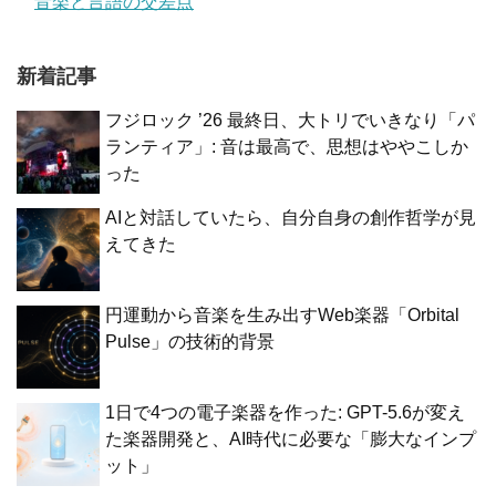
音楽と言語の交差点
新着記事
フジロック ’26 最終日、大トリでいきなり「パ
ランティア」: 音は最高で、思想はややこしか
った
AIと対話していたら、自分自身の創作哲学が見
えてきた
円運動から音楽を生み出すWeb楽器「Orbital
Pulse」の技術的背景
1日で4つの電子楽器を作った: GPT-5.6が変え
た楽器開発と、AI時代に必要な「膨大なインプ
ット」