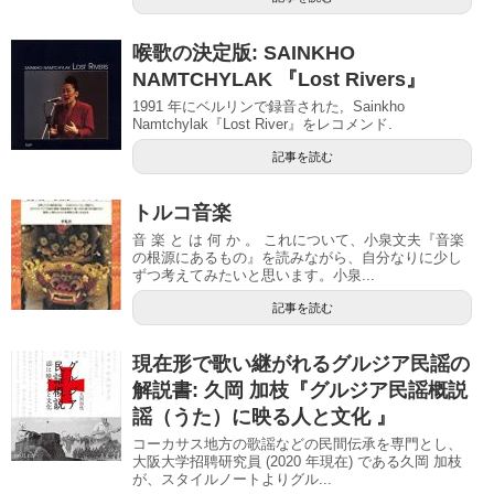
喉歌の決定版: SAINKHO
NAMTCHYLAK 『Lost Rivers』
1991 年にベルリンで録音された, Sainkho
Namtchylak『Lost River』をレコメンド.
記事を読む
トルコ音楽
音 楽 と は 何 か 。 これについて、小泉文夫『音楽
の根源にあるもの』を読みながら、自分なりに少し
ずつ考えてみたいと思います。小泉...
記事を読む
現在形で歌い継がれるグルジア民謡の
解説書: 久岡 加枝『グルジア民謡概説
謡（うた）に映る人と文化 』
コーカサス地方の歌謡などの民間伝承を専門とし、
大阪大学招聘研究員 (2020 年現在) である久岡 加枝
が、スタイルノートよりグル...