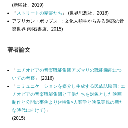
(新曜社、2019)
『
ストリートの精霊たち
』 (世界思想社、2018)
アフリカン・ポップス！: 文化人類学からみる魅惑の音
楽世界 (明石書店、2015)
著者論文
「
エチオピアの音楽職能集団アズマリの職能機能につ
いての考察
」 (2016)
「
コミュニケーションを媒介し生成する民族誌映画 : エ
チオピアの音楽職能集団と子供たちを対象とした映画
制作と公開の事例より(<特集>人類学と映像実践の新た
な時代に向けて)
」
(2015)