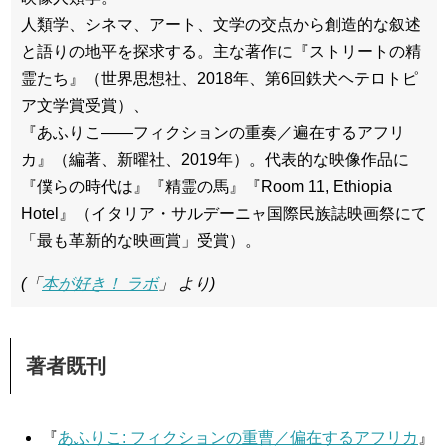
人類学、シネマ、アート、文学の交点から創造的な叙述
と語りの地平を探求する。主な著作に『ストリートの精
霊たち』（世界思想社、2018年、第6回鉄犬ヘテロトピ
ア文学賞受賞）、
『あふりこ――フィクションの重奏／遍在するアフリ
カ』（編著、新曜社、2019年）。代表的な映像作品に
『僕らの時代は』『精霊の馬』『Room 11, Ethiopia
Hotel』（イタリア・サルデーニャ国際民族誌映画祭にて
「最も革新的な映画賞」受賞）。
(「
本が好き！ ラボ
」 より)
著者既刊
『
あふりこ: フィクションの重曹／偏在するアフリカ
』