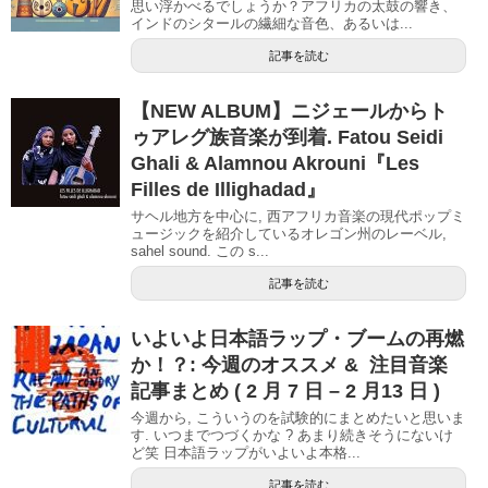
思い浮かべるでしょうか？アフリカの太鼓の響き、
インドのシタールの繊細な音色、あるいは...
記事を読む
【NEW ALBUM】ニジェールからト
ゥアレグ族音楽が到着. Fatou Seidi
Ghali & Alamnou Akrouni『Les
Filles de Illighadad』
サヘル地方を中心に, 西アフリカ音楽の現代ポップミ
ュージックを紹介しているオレゴン州のレーベル,
sahel sound. この s...
記事を読む
いよいよ日本語ラップ・ブームの再燃
か！？: 今週のオススメ & 注目音楽
記事まとめ ( 2 月 7 日 – 2 月13 日 )
今週から, こういうのを試験的にまとめたいと思いま
す. いつまでつづくかな ? あまり続きそうにないけ
ど笑 日本語ラップがいよいよ本格...
記事を読む