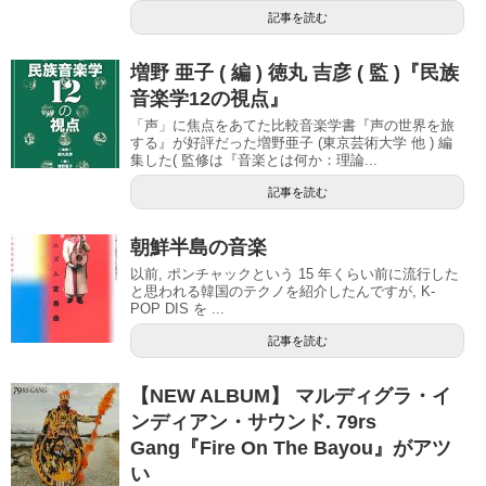
記事を読む
増野 亜子 ( 編 ) 徳丸 吉彦 ( 監 )『民族
音楽学12の視点』
「声」に焦点をあてた比較音楽学書『声の世界を旅
する』が好評だった増野亜子 (東京芸術大学 他 ) 編
集した( 監修は『音楽とは何か：理論...
記事を読む
朝鮮半島の音楽
以前, ポンチャックという 15 年くらい前に流行した
と思われる韓国のテクノを紹介したんですが, K-
POP DIS を ...
記事を読む
【NEW ALBUM】 マルディグラ・イ
ンディアン・サウンド. 79rs
Gang『Fire On The Bayou』がアツ
い