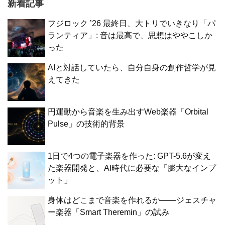
新着記事
フジロック ’26 最終日、大トリでいきなり「パ
ランティア」: 音は最高で、思想はややこしか
った
AIと対話していたら、自分自身の創作哲学が見
えてきた
円運動から音楽を生み出すWeb楽器「Orbital
Pulse」の技術的背景
1日で4つの電子楽器を作った: GPT-5.6が変え
た楽器開発と、AI時代に必要な「膨大なインプ
ット」
身体はどこまで音楽を作れるか——ジェスチャ
ー楽器「Smart Theremin」の試み