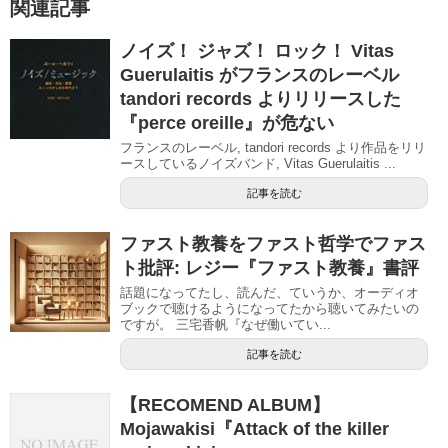
関連記事
ノイズ！ ジャズ！ ロック！ Vitas
Guerulaitis がフランスのレーベル
tandori records よりリリースした
『perce oreille』が危ない
フランスのレーベル, tandori records より作品をリリ
ースしているノイズバンド, Vitas Guerulaitis ...
記事を読む
ファスト教養をファスト哲学でファス
ト批評: レジー『ファスト教養』書評
話題になってたし、読んだ、ていうか、オーディオ
ブックで聴けるようになってたから聴いてみたいの
ですが。 三宅香帆『なぜ働いてい...
記事を読む
【RECOMEND ALBUM】
Mojawakisi『Attack of the killer