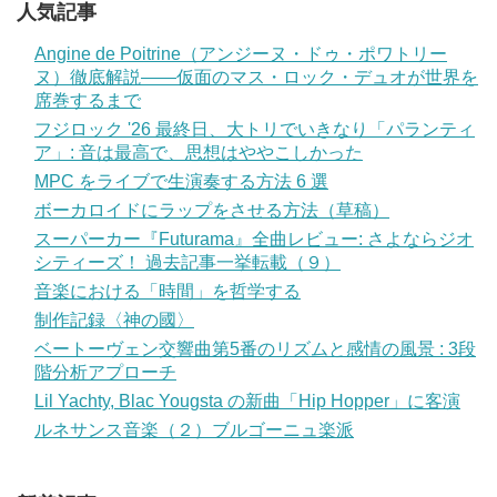
人気記事
Angine de Poitrine（アンジーヌ・ドゥ・ポワトリー
ヌ）徹底解説——仮面のマス・ロック・デュオが世界を
席巻するまで
フジロック '26 最終日、大トリでいきなり「パランティ
ア」: 音は最高で、思想はややこしかった
MPC をライブで生演奏する方法 6 選
ボーカロイドにラップをさせる方法（草稿）
スーパーカー『Futurama』全曲レビュー: さよならジオ
シティーズ！ 過去記事一挙転載（９）
音楽における「時間」を哲学する
制作記録〈神の國〉
ベートーヴェン交響曲第5番のリズムと感情の風景 : 3段
階分析アプローチ
Lil Yachty, Blac Yougsta の新曲「Hip Hopper」に客演
ルネサンス音楽（２）ブルゴーニュ楽派