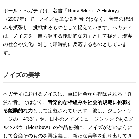
ポール・ヘガティは、著書『Noise/Music: A History』
（2007年）で、ノイズを単なる雑音ではなく、音楽の枠組
みを拡張し、挑戦するものとして捉えています。ヘガティ
は、ノイズを「自ら発する能動的な力」として捉え、現実
の社会や文化に対して即時的に反応するものとしていま
す。
ノイズの美学
ヘガティにおけるノイズは、単に社会から排除される「異
質な音」ではなく、
音楽的な枠組みや社会的規範に挑戦す
る能動的な力
として定義されています。彼は、ジョン・ケ
ージの「4’33″」や、日本のノイズミュージシャンであるメ
ルツバウ（Merzbow）の作品を例に、ノイズがどのように
して音楽そのものを再定義し、新たな美学を創り出してき