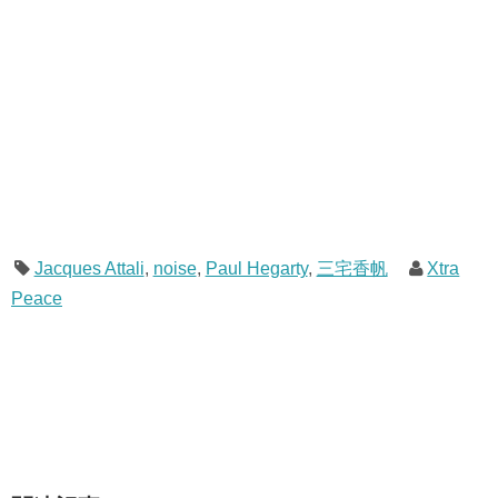
Jacques Attali
,
noise
,
Paul Hegarty
,
三宅香帆
Xtra
Peace