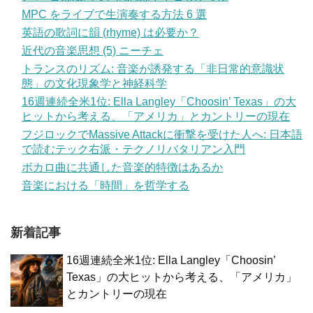
MPC をライブで生演奏する方法 6 選
英語の歌詞に韻 (rhyme) は必要か？
近代の音楽思想 (5) ニーチェ
トランスのリズム: 音楽が誘発する「非日常的意識状
態」の文化現象学と神経科学
16週連続全米1位: Ella Langley「Choosin’ Texas」の大
ヒットから考える、「アメリカ」とカントリーの現在
フジロックでMassive Attackに衝撃を受けた人へ: 日本語
で読むテック右派・テクノリバタリアン入門
ボカロ曲に共通した音楽的特徴はあるか
音楽における「時間」を哲学する
新着記事
16週連続全米1位: Ella Langley「Choosin’
Texas」の大ヒットから考える、「アメリカ」
とカントリーの現在