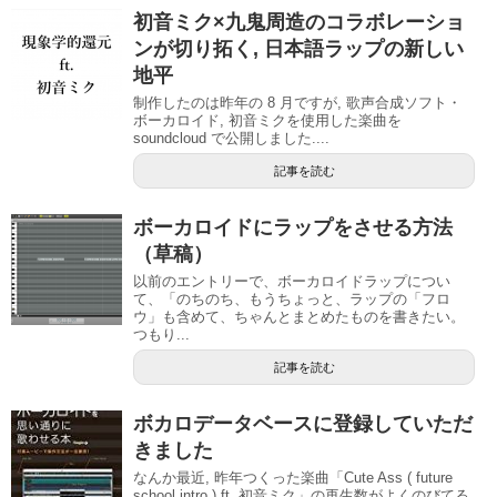
初音ミク×九鬼周造のコラボレーショ
ンが切り拓く, 日本語ラップの新しい
地平
制作したのは昨年の 8 月ですが, 歌声合成ソフト・
ボーカロイド, 初音ミクを使用した楽曲を
soundcloud で公開しました....
記事を読む
ボーカロイドにラップをさせる方法
（草稿）
以前のエントリーで、ボーカロイドラップについ
て、「のちのち、もうちょっと、ラップの「フロ
ウ」も含めて、ちゃんとまとめたものを書きたい。
つもり...
記事を読む
ボカロデータベースに登録していただ
きました
なんか最近, 昨年つくった楽曲「Cute Ass ( future
school intro ) ft. 初音ミク」の再生数がよくのびてる