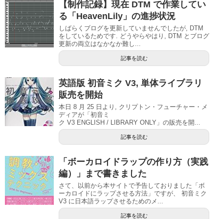
【制作記録】現在 DTM で作業してい
る「HeavenLily」の進捗状況
しばらくブログを更新していませんでしたが, DTM
をしているためです. どうやらやはり, DTM とブログ
更新の両立はなかなか難し...
記事を読む
英語版 初音ミク V3, 単体ライブラリ
販売を開始
本日 8 月 25 日より, クリプトン・フューチャー・メ
ディアが「初音ミ
ク V3 ENGLISH / LIBRARY ONLY」の販売を開...
記事を読む
「ボーカロイドラップの作り方（実践
編）」まで書きました
さて、以前から本サイトで予告しておりました「ボ
ーカロイドにラップさせる方法」ですが、 初音ミク
V3 に日本語ラップさせるためのメ...
記事を読む