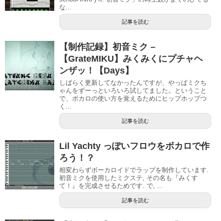
な...
記事を読む
【制作記録】初音ミク –
【GrateMIKU】みくみくにプチャヘ
ンザッ！【Days】
しばらく更新してなかったんですが、やっぱミクち
ゃんをずーっといろいろ試してました。ということ
で、ボカロの使い方を覚えるためにヒップホップつ
く...
記事を読む
Lil Yachty っぽいフロウをボカロで作
ろう！？
相変わらずボーカロイドでラップを制作しています.
初音ミクを使用したミクステ, その名も『みくす
て！』を完成させるためです. で, ...
記事を読む