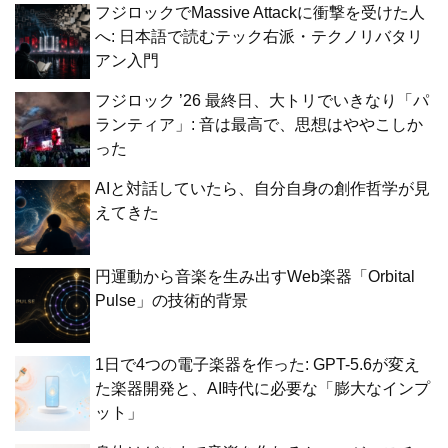
フジロックでMassive Attackに衝撃を受けた人
へ: 日本語で読むテック右派・テクノリバタリ
アン入門
フジロック ’26 最終日、大トリでいきなり「パ
ランティア」: 音は最高で、思想はややこしか
った
AIと対話していたら、自分自身の創作哲学が見
えてきた
円運動から音楽を生み出すWeb楽器「Orbital
Pulse」の技術的背景
1日で4つの電子楽器を作った: GPT-5.6が変え
た楽器開発と、AI時代に必要な「膨大なインプ
ット」