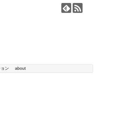
ション
about