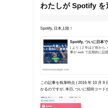
わたしが Spotif
Spotify, 日本上陸！
Spotify, ついに
( より ) 2 年ほど前か
事が web で定期的に話題にな
musicmusicologic.com
この記事を執筆時点 ( 2016 年 10 
かるのですが, 本日, ついに招待コード