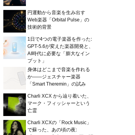
円運動から音楽を生み出す
Web楽器「Orbital Pulse」の
技術的背景
1日で4つの電子楽器を作った:
GPT-5.6が変えた楽器開発と、
AI時代に必要な「膨大なイン
プット」
身体はどこまで音楽を作れる
か——ジェスチャー楽器
「Smart Theremin」の試み
Charli XCX から辿り着いた、
マーク・フィッシャーという
亡霊
Charli XCXの「Rock Music」
で蘇った、あの頃の夜: