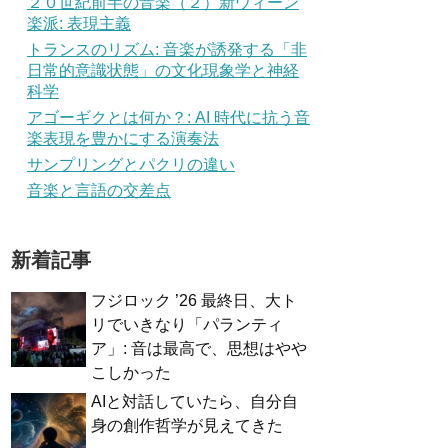
２０世紀前半の音楽（２）新ウィーン
楽派: 表現主義
トランスのリズム: 音楽が誘発する「非
日常的意識状態」の文化現象学と神経
科学
アゴーギクとは何か？: AI 時代に抗う音
楽表現を豊かにする演奏法
サンプリングとパクリの違い
音楽と言語の交差点
新着記事
フジロック ’26 最終日、大ト
リでいきなり「パランティ
ア」: 音は最高で、思想はやや
こしかった
AIと対話していたら、自分自
身の創作哲学が見えてきた