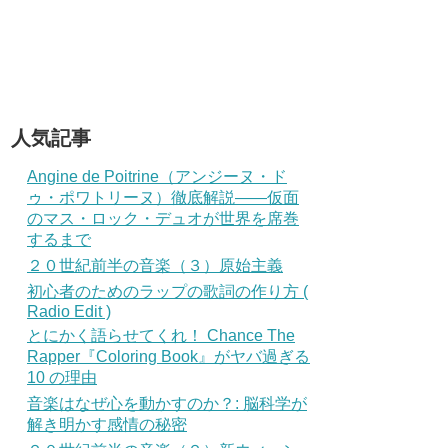
人気記事
Angine de Poitrine（アンジーヌ・ド
ゥ・ポワトリーヌ）徹底解説——仮面
のマス・ロック・デュオが世界を席巻
するまで
２０世紀前半の音楽（３）原始主義
初心者のためのラップの歌詞の作り方 (
Radio Edit )
とにかく語らせてくれ！ Chance The
Rapper『Coloring Book』がヤバ過ぎる
10 の理由
音楽はなぜ心を動かすのか？: 脳科学が
解き明かす感情の秘密